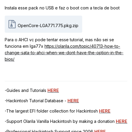
Instala esse pack no USB e faz o boot com a tecla de boot
OpenCore-LGA771.775.pkg.zip
Para o AHCI vc pode tentar esse tutorial, mas não sei se
funciona em lga77x
https://olarila.com/topic/40713-how-to-
change-sata-to-ahci-when-we-dont-have-the-option-in-the-
bios/
-Guides and Tutorials
HERE
-Hackintosh Tutorial Database -
HERE
-The largest EFI folder collection for Hackintosh
HERE
-Support Olarila Vanilla Hackintosh by making a donation
HERE
-Professional Hackintosh Support since 2006
HERE