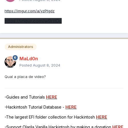
https://imgur.com/a/yzPtgdz
https://imgur.com/w9rttOd
Administrators
MaLd0n
Posted
August 8, 2024
Qual a placa de video?
-Guides and Tutorials
HERE
-Hackintosh Tutorial Database -
HERE
-The largest EFI folder collection for Hackintosh
HERE
-Support Olarila Vanilla Hackintosh by making a donation
HERE