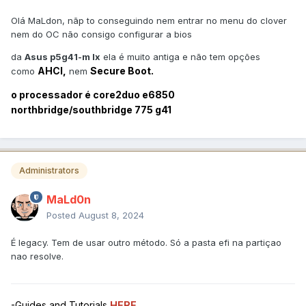
Olá MaLdon, nãp to conseguindo nem entrar no menu do clover
nem do OC não consigo configurar a bios
da
Asus p5g41-m lx
ela é muito antiga e não tem opções
AHCI,
Secure Boot.
como
nem
o processador é
core2duo e6850
northbridge/southbridge 775 g41
Administrators
MaLd0n
Posted
August 8, 2024
É legacy. Tem de usar outro método. Só a pasta efi na partiçao
nao resolve.
-Guides and Tutorials
HERE