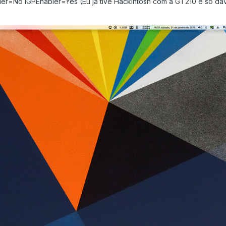
ler=No IGPEnabler=Yes (Eu já tive Hackintosh com a GT210 e só da