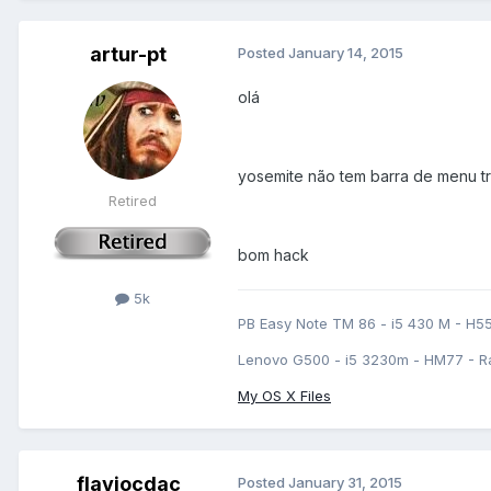
artur-pt
Posted
January 14, 2015
olá
yosemite não tem barra de menu tr
Retired
bom hack
5k
PB Easy Note TM 86 - i5 430 M - H5
Lenovo G500 - i5 3230m - HM77 - R
My OS X Files
flaviocdac
Posted
January 31, 2015