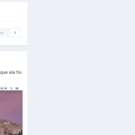
rs
0
que ela foi