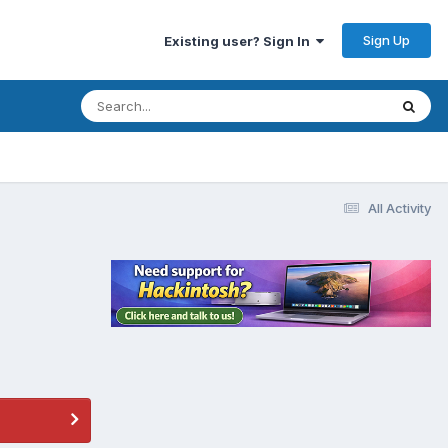
Sign Up
Existing user? Sign In
All Activity