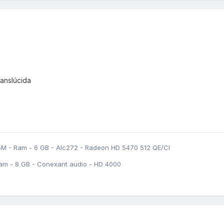
anslúcida
5M - Ram - 6 GB - Alc272 - Radeon HD 5470 512 QE/CI
am - 8 GB - Conexant audio - HD 4000