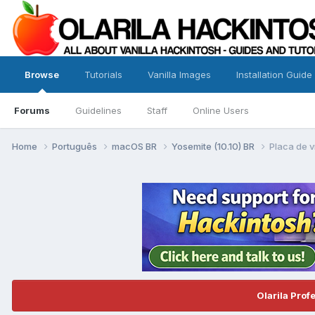
Browse
Tutorials
Vanilla Images
Installation Guide
Forums
Guidelines
Staff
Online Users
Home
Português
macOS BR
Yosemite (10.10) BR
Placa de v
Olarila Prof