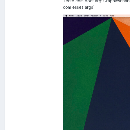
Tente com boot arg: GraphicsEnab
com esses args)