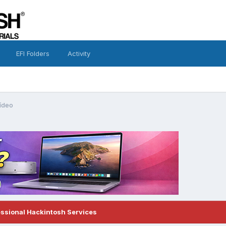
EFI Folders
Activity
ídeo
essional Hackintosh Services