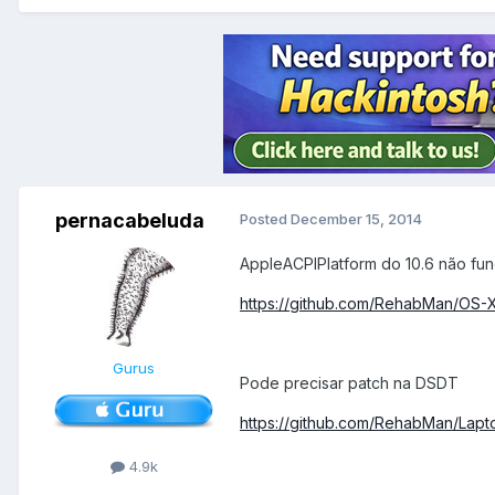
pernacabeluda
Posted
December 15, 2014
AppleACPIPlatform do 10.6 não func
https://github.com/RehabMan/OS-X
Gurus
Pode precisar patch na DSDT
https://github.com/RehabMan/Lapt
4.9k