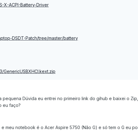
S-X-ACPI-Battery-Driver
aptop-DSDT-Patch/tree/master/battery
USB3/GenericUSBXHCI.kext.zip
 pequena Dúvida eu entrei no primeiro link do gihub e baixei o Zip
o eu faço?
s e meu notebook é o Acer Aspire 5750 (Não G) e só tem o G eu po