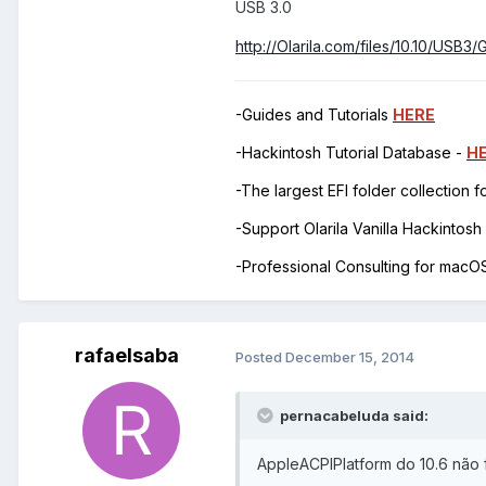
USB 3.0
http://Olarila.com/files/10.10/USB
-Guides and Tutorials
HERE
-Hackintosh Tutorial Database -
H
-The largest EFI folder collection 
-Support Olarila Vanilla Hackintos
-Professional Consulting for mac
rafaelsaba
Posted
December 15, 2014
pernacabeluda said:
AppleACPIPlatform do 10.6 não f