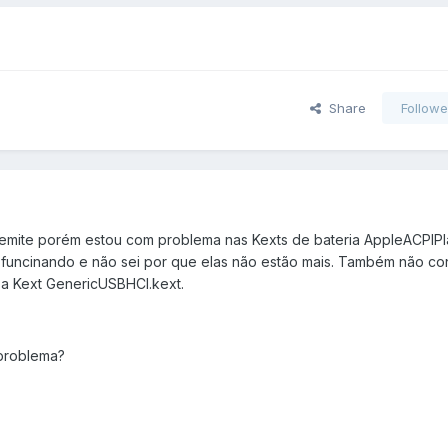
Share
Followe
osemite porém estou com problema nas Kexts de bateria AppleACPIPl
 funcinando e não sei por que elas não estão mais. Também não co
 a Kext GenericUSBHCI.kext.
problema?