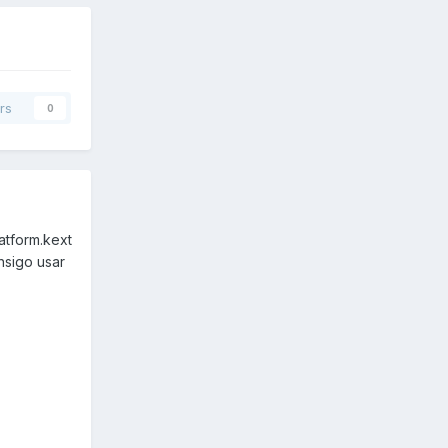
rs
0
atform.kext
nsigo usar