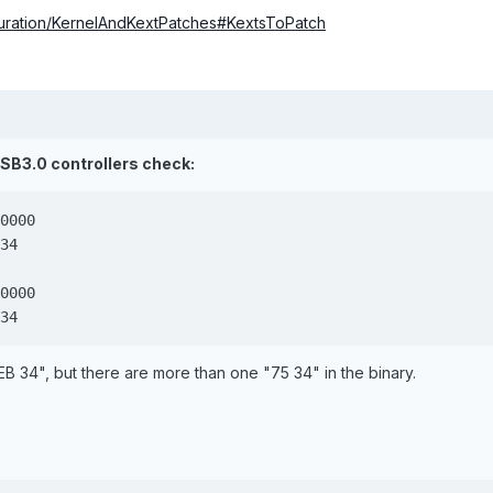
iguration/KernelAndKextPatches#KextsToPatch
USB3.0 controllers check:
0000

34

0000

34
EB 34", but there are more than one "75 34" in the binary.