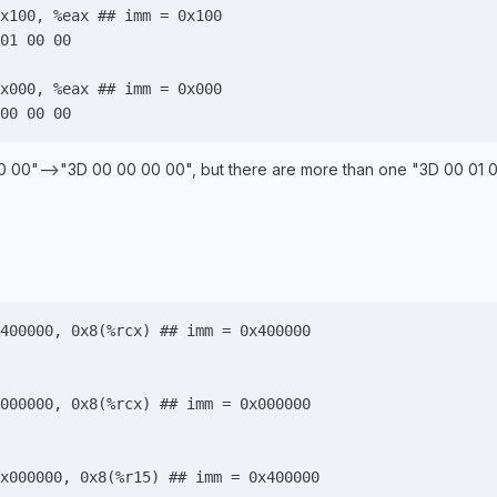
x100, %eax ## imm = 0x100

01 00 00

x000, %eax ## imm = 0x000

00 00 00
00 00"-->"3D 00 00 00 00", but there are more than one "3D 00 01 0
400000, 0x8(%rcx) ## imm = 0x400000

000000, 0x8(%rcx) ## imm = 0x000000

x000000, 0x8(%r15) ## imm = 0x400000
