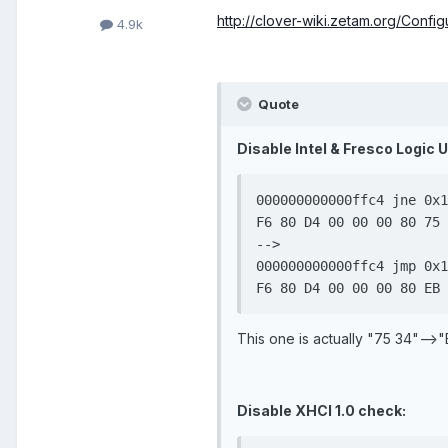
http://clover-wiki.zetam.org/Conf
4.9k
Quote
Disable Intel & Fresco Logic 
000000000000ffc4 jne 0x1
F6 80 D4 00 00 00 80 75 
-->

000000000000ffc4 jmp 0x1
F6 80 D4 00 00 00 80 EB 
This one is actually "75 34"-->"
Disable XHCI 1.0 check: