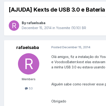
[AJUDA] Kexts de USB 3.0 e Bateria
By
rafaelsaba
December 15, 2014
in
Yosemite (10.10) BR
rafaelsaba
Posted
December 15, 2014
Olá amigos, fiz a instalação do Y
e VoodooBaterr.kext elas estavam
a minha USB 3.0 eu estava usando
Members
Alguém sabe como resolver esse 
53
Obrigado