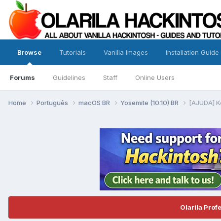
Browse
Tutorials
Vanilla Images
Installation Guide
Forums
Guidelines
Staff
Online Users
Home
Português
macOS BR
Yosemite (10.10) BR
[AJUDA] Ke
Olarila Prof