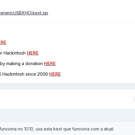
3/GenericUSBXHCI.kext.zip
ERE
for Hackintosh
HERE
h by making a donation
HERE
OS Hackintosh since 2006
HERE
unciona no 10.10, usa esta kext que funciona com a atual