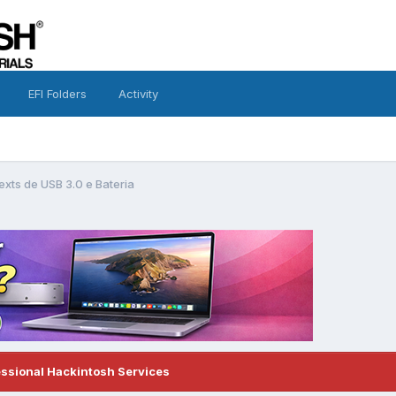
EFI Folders
Activity
xts de USB 3.0 e Bateria
essional Hackintosh Services