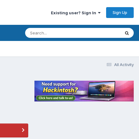
Sign Up
Existing user? Sign In
All Activity