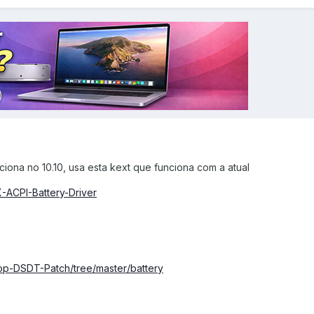
iona no 10.10, usa esta kext que funciona com a atual
-ACPI-Battery-Driver
op-DSDT-Patch/tree/master/battery