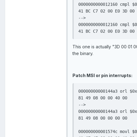
0000000000012160 cmpl $0
41 BC C7 02 00 E0 3D 00 
-->

0000000000012160 cmpl $0
41 BC C7 02 00 E0 3D 00 
This one is actually "3D 00 01 
the binary.
Patch MSI or pin interrupts:
00000000000144a3 orl $0x
81 49 08 00 00 40 00

-->

00000000000144a3 orl $0x
81 49 08 00 00 00 00

000000000001574c movl $0