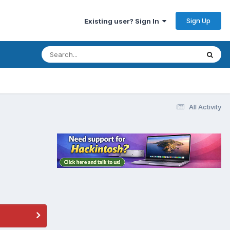
Sign Up
Existing user? Sign In
All Activity