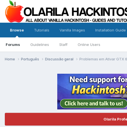
Browse
Tutorials
Vanilla Images
Installation Guide
Forums
Guidelines
Staff
Online Users
Home
Português
Discussão geral
Problemas em Ativar GTX 
Olarila Prof