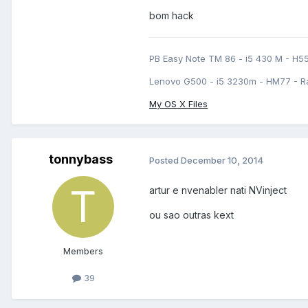
bom hack
PB Easy Note TM 86 - i5 430 M - H5
Lenovo G500 - i5 3230m - HM77 - R
My OS X Files
tonnybass
Posted
December 10, 2014
artur e nvenabler nati NVinject
ou sao outras kext
Members
39