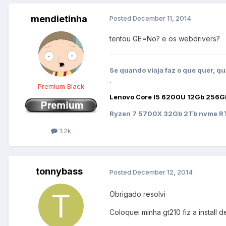
mendietinha
Posted
December 11, 2014
tentou GE=No? e os webdrivers?
Se quando viaja faz o que quer, qu
.
Premium Black
Lenovo Core I5 6200U 12Gb 256G
Ryzen 7 5700X 32Gb 2Tb nvme RT
1.2k
tonnybass
Posted
December 12, 2014
Obrigado resolvi
Coloquei minha gt210 fiz a install 