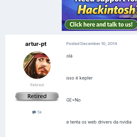
artur-pt
Posted
December 10, 2014
olá
isso é kepler
Retired
GE=No
5k
e tenta os web drivers da nvidia