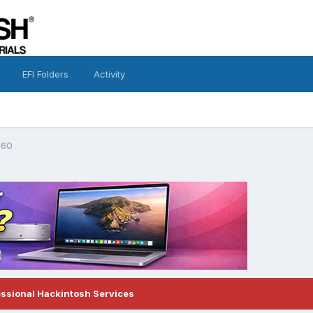
EFI Folders
Activity
660
essional Hackintosh Services