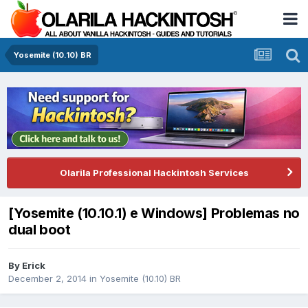
Yosemite (10.10) BR
Olarila Professional Hackintosh Services
[Yosemite (10.10.1) e Windows] Problemas no
dual boot
By
Erick
December 2, 2014
in
Yosemite (10.10) BR