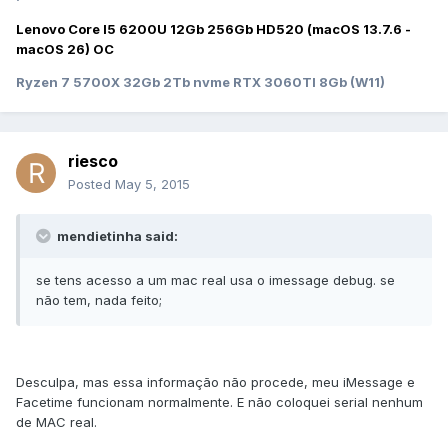
Lenovo Core I5 6200U 12Gb 256Gb HD520 (macOS 13.7.6 -
macOS 26) OC
Ryzen 7 5700X 32Gb 2Tb nvme RTX 3060TI 8Gb (W11)
riesco
Posted
May 5, 2015
mendietinha said:
se tens acesso a um mac real usa o imessage debug. se
não tem, nada feito;
Desculpa, mas essa informação não procede, meu iMessage e
Facetime funcionam normalmente. E não coloquei serial nenhum
de MAC real.