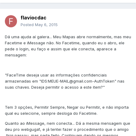
flaviocdac
Posted
May 6, 2015
Dá uma ajuda aí galera... Meu Mapas abre normalmente, mas meu
Facetime e iMessage não. No Facetime, quando eu o abro, ele
pede o login, eu faço e assim que ele conecta, aparece a
mensagem:
"FaceTime deseja usar as informações confidenciais
armazenadas em "IDS:MEUE-MAIL@gmail.com-AuthToken" nas
suas chaves. Deseja permitir o acesso a este item?"
Tem 3 opções, Permitir Sempre, Negar ou Permitir, e não importa
qual eu selecione, sempre desloga do Facetime.
Quanto ao iMessage, nem conecta... Dá a mesma mensagem que
deu pro webguga1, e já tentei fazer o procedimento que o amigo
Jlsiq passou, mas nada feito. Continuam dando os mesmos