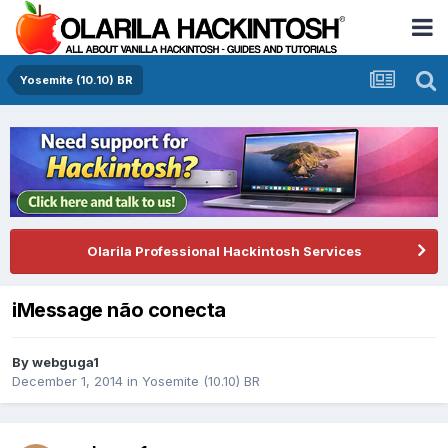
Yosemite (10.10) BR
Olarila Professional Hackintosh Services
iMessage não conecta
By
webguga1
December 1, 2014
in
Yosemite (10.10) BR