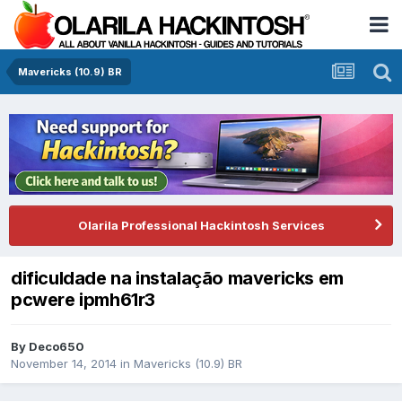
Mavericks (10.9) BR
Olarila Professional Hackintosh Services
dificuldade na instalação mavericks em
pcwere ipmh61r3
By
Deco650
November 14, 2014
in
Mavericks (10.9) BR