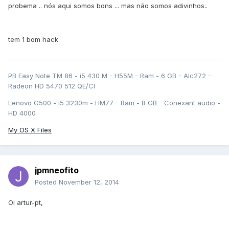
probema .. nós aqui somos bons ... mas não somos adivinhos..
tem 1 bom hack
PB Easy Note TM 86 - i5 430 M - H55M - Ram - 6 GB - Alc272 -
Radeon HD 5470 512 QE/CI
Lenovo G500 - i5 3230m - HM77 - Ram - 8 GB - Conexant audio -
HD 4000
My OS X Files
jpmneofito
Posted
November 12, 2014
Oi artur-pt,