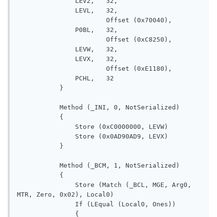
               LEV2,   32, 

               LEVL,   32, 

                       Offset (0x70040), 

               P0BL,   32, 

                       Offset (0xC8250), 

               LEVW,   32, 

               LEVX,   32, 

                       Offset (0xE1180), 

               PCHL,   32

           }

           Method (_INI, 0, NotSerialized)

           {

               Store (0xC0000000, LEVW)

               Store (0x0AD90AD9, LEVX)

           }

           Method (_BCM, 1, NotSerialized)

           {

               Store (Match (_BCL, MGE, Arg0, 
MTR, Zero, 0x02), Local0)

               If (LEqual (Local0, Ones))

               {
