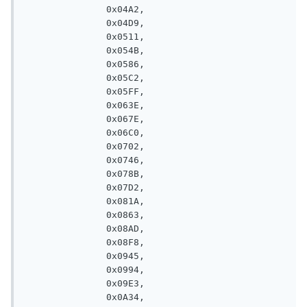
               0x04A2, 

               0x04D9, 

               0x0511, 

               0x054B, 

               0x0586, 

               0x05C2, 

               0x05FF, 

               0x063E, 

               0x067E, 

               0x06C0, 

               0x0702, 

               0x0746, 

               0x078B, 

               0x07D2, 

               0x081A, 

               0x0863, 

               0x08AD, 

               0x08F8, 

               0x0945, 

               0x0994, 

               0x09E3, 

               0x0A34, 
