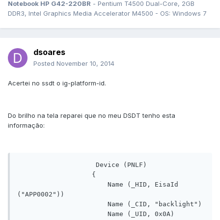
Notebook HP G42-220BR
- Pentium T4500 Dual-Core, 2GB
DDR3, Intel Graphics Media Accelerator M4500 - OS: Windows 7
dsoares
Posted
November 10, 2014
Acertei no ssdt o ig-platform-id.
Do brilho na tela reparei que no meu DSDT tenho esta
informação:
                    Device (PNLF)

                   {

                       Name (_HID, EisaId 
("APP0002"))

                       Name (_CID, "backlight")

                       Name (_UID, 0x0A)
