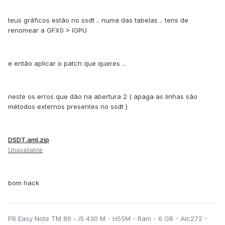
teus gráficos estão no ssdt .. numa das tabelas .. tens de
renomear a GFX0 > IGPU
e então aplicar o patch que queres ...
neste os erros que dão na abertura 2 ( apaga as linhas são
métodos externos presentes no ssdt )
DSDT.aml.zip
Unavailable
bom hack
PB Easy Note TM 86 - i5 430 M - H55M - Ram - 6 GB - Alc272 -