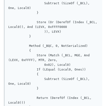
                   Subtract (SizeOf (_BCL), 
One, Local0)

               }

               Store (Or (DerefOf (Index (_BCL, 
Local0)), And (LEVX, 0xFFFF0000

                   )), LEVX)

           }

           Method (_BQC, 0, NotSerialized)

           {

               Store (Match (_BCL, MGE, And 
(LEVX, 0xFFFF), MTR, Zero, 

                   0x02), Local0)

               If (LEqual (Local0, Ones))

               {

                   Subtract (SizeOf (_BCL), 
One, Local0)

               }

               Return (DerefOf (Index (_BCL, 
Local0)))
