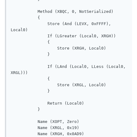
           Method (XBQC, 0, NotSerialized)

           {

               Store (And (LEVX, 0xFFFF), 
Local0)

               If (LGreater (Local0, XRGH))

               {

                   Store (XRGH, Local0)

               }

               If (LAnd (Local0, LLess (Local0, 
XRGL)))

               {

                   Store (XRGL, Local0)

               }

               Return (Local0)

           }

           Name (XOPT, Zero)

           Name (XRGL, 0x19)

           Name (XRGH, 0x0AD9)
