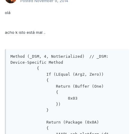
Posted
November 9, 2014
olá
acho k isto está mal ..
Method (_DSM, 4, NotSerialized)  // _DSM: 
Device-Specific Method

           {

               If (LEqual (Arg2, Zero))

               {

                   Return (Buffer (One)

                   {

                        0x03                                           

                   })

               }

               Return (Package (0x0A)

               {
