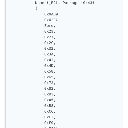
           Name (_BCL, Package (0x43)

           {

               0x0AD9, 

               0x02EC, 

               Zero, 

               0x23, 

               0x27, 

               0x2C, 

               0x32, 

               0x3A, 

               0x43, 

               0x4D, 

               0x58, 

               0x65, 

               0x73, 

               0x82, 

               0x93, 

               0xA5, 

               0xB8, 

               0xCC, 

               0xE2, 

               0xF9, 
