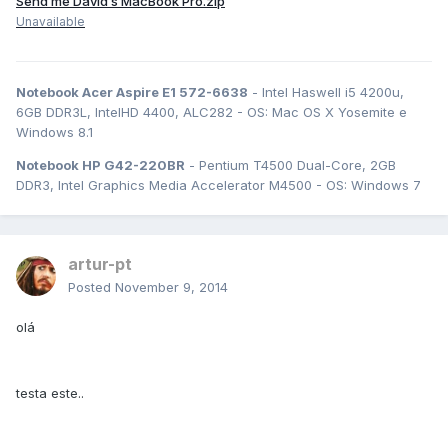
Send me David’s MacBook Pro.zip
Unavailable
Notebook Acer Aspire E1 572-6638
- Intel Haswell i5 4200u,
6GB DDR3L, IntelHD 4400, ALC282 - OS: Mac OS X Yosemite e
Windows 8.1
Notebook HP G42-220BR
- Pentium T4500 Dual-Core, 2GB
DDR3, Intel Graphics Media Accelerator M4500 - OS: Windows 7
artur-pt
Posted
November 9, 2014
olá
testa este..