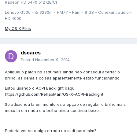
Radeon HD 5470 512 QE/CI
Lenovo G500 - i5 3230m - HM77 - Ram - 8 GB - Conexant audio -
HD 4000
My OS X Files
dsoares
Posted
November 9, 2014
Apliquei o patch no ssdt mais ainda não consegui acertar o
brilho, as demais coisas aparentemente estão funcionando.
Estou usando o ACPI Backlight daqui:
https://github.com/RehabMan/OS-X-ACPI-Backlight
Só adicionou lá em monitores a opção de regular o brilho mais
mexo lá em nada e o brilho ainda continua baixo.
Poderia ver se a algo errada no ssdt para mim?