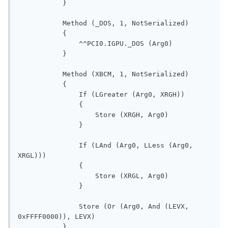
           }

           Method (_DOS, 1, NotSerialized)

           {

               ^^PCI0.IGPU._DOS (Arg0)

           }

           Method (XBCM, 1, NotSerialized)

           {

               If (LGreater (Arg0, XRGH))

               {

                   Store (XRGH, Arg0)

               }

               If (LAnd (Arg0, LLess (Arg0, 
XRGL)))

               {

                   Store (XRGL, Arg0)

               }

               Store (Or (Arg0, And (LEVX, 
0xFFFF0000)), LEVX)

           }
