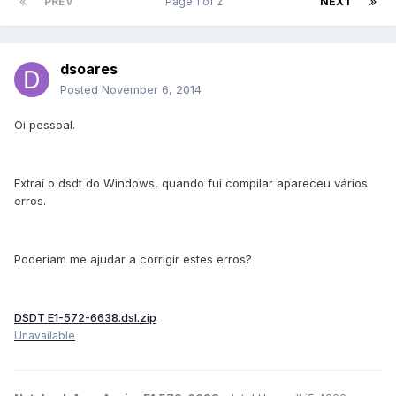
PREV
Page 1 of 2
NEXT
dsoares
Posted
November 6, 2014
Oi pessoal.
Extraí o dsdt do Windows, quando fui compilar apareceu vários
erros.
Poderiam me ajudar a corrigir estes erros?
DSDT E1-572-6638.dsl.zip
Unavailable