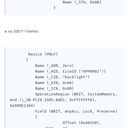
                       Name (_STA, 0x0B)

e no SSDT-1 tenho:
        Device (PNLF)

       {

           Name (_ADR, Zero)

           Name (_HID, EisaId ("APP0002"))

           Name (_CID, "backlight")

           Name (_UID, 0x0A)

           Name (_STA, 0x0B)

           OperationRegion (BRIT, SystemMemory, 
And (\_SB.PCI0.IGPU.BAR1, 0xFFFFFFF0), 
0x000E1184)

           Field (BRIT, AnyAcc, Lock, Preserve)

           {

                       Offset (0x48250), 
