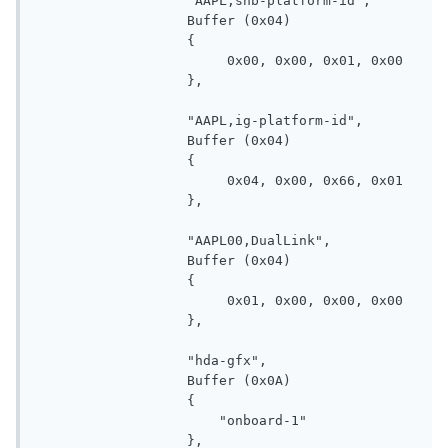
                   "AAPL,snb-platform-id", 

                   Buffer (0x04)

                   {

                        0x00, 0x00, 0x01, 0x00                         

                   }, 

                   "AAPL,ig-platform-id", 

                   Buffer (0x04)

                   {

                        0x04, 0x00, 0x66, 0x01                         

                   }, 

                   "AAPL00,DualLink", 

                   Buffer (0x04)

                   {

                        0x01, 0x00, 0x00, 0x00                         

                   }, 

                   "hda-gfx", 

                   Buffer (0x0A)

                   {

                       "onboard-1"

                   }, 
