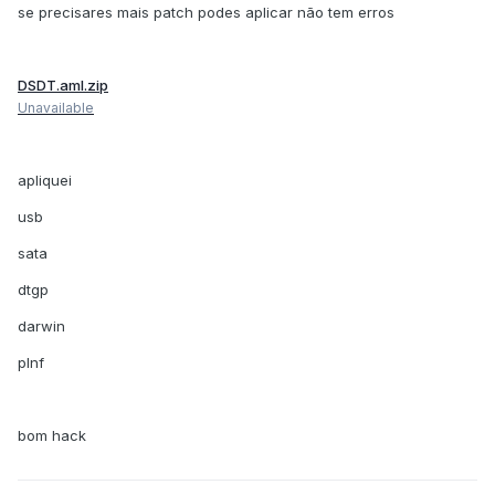
se precisares mais patch podes aplicar não tem erros
DSDT.aml.zip
Unavailable
apliquei
usb
sata
dtgp
darwin
plnf
bom hack