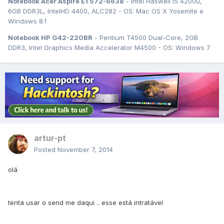
Notebook Acer Aspire E1 572-6638
- Intel Haswell i5 4200u,
6GB DDR3L, IntelHD 4400, ALC282 - OS: Mac OS X Yosemite e
Windows 8.1
Notebook HP G42-220BR
- Pentium T4500 Dual-Core, 2GB
DDR3, Intel Graphics Media Accelerator M4500 - OS: Windows 7
artur-pt
Posted
November 7, 2014
olá
tenta usar o send me daqui .. esse está intratável