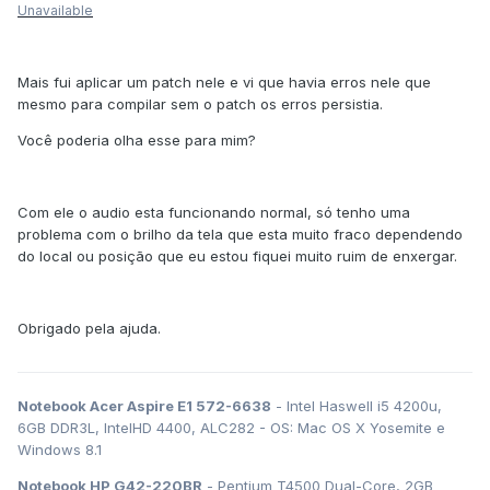
Unavailable
Mais fui aplicar um patch nele e vi que havia erros nele que
mesmo para compilar sem o patch os erros persistia.
Você poderia olha esse para mim?
Com ele o audio esta funcionando normal, só tenho uma
problema com o brilho da tela que esta muito fraco dependendo
do local ou posição que eu estou fiquei muito ruim de enxergar.
Obrigado pela ajuda.
Notebook Acer Aspire E1 572-6638
- Intel Haswell i5 4200u,
6GB DDR3L, IntelHD 4400, ALC282 - OS: Mac OS X Yosemite e
Windows 8.1
Notebook HP G42-220BR
- Pentium T4500 Dual-Core, 2GB