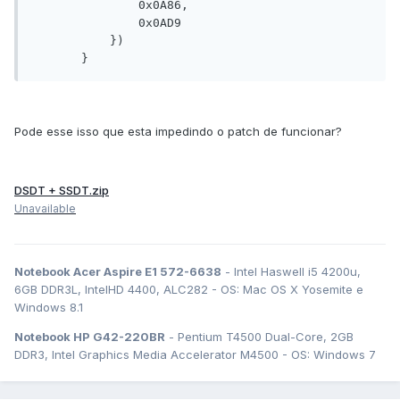
               0x0A86, 

               0x0AD9

           })

Pode esse isso que esta impedindo o patch de funcionar?
DSDT + SSDT.zip
Unavailable
Notebook Acer Aspire E1 572-6638
- Intel Haswell i5 4200u,
6GB DDR3L, IntelHD 4400, ALC282 - OS: Mac OS X Yosemite e
Windows 8.1
Notebook HP G42-220BR
- Pentium T4500 Dual-Core, 2GB
DDR3, Intel Graphics Media Accelerator M4500 - OS: Windows 7