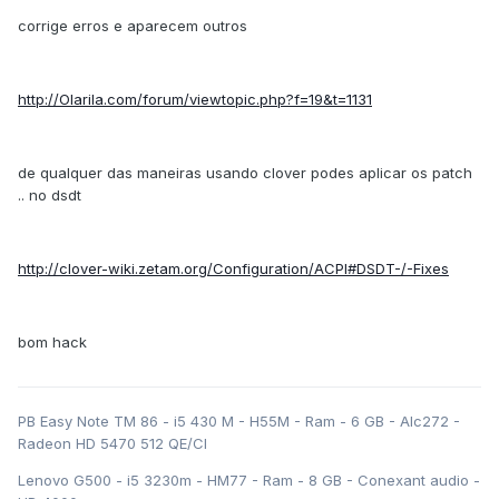
corrige erros e aparecem outros
http://Olarila.com/forum/viewtopic.php?f=19&t=1131
de qualquer das maneiras usando clover podes aplicar os patch
.. no dsdt
http://clover-wiki.zetam.org/Configuration/ACPI#DSDT-/-Fixes
bom hack
PB Easy Note TM 86 - i5 430 M - H55M - Ram - 6 GB - Alc272 -
Radeon HD 5470 512 QE/CI
Lenovo G500 - i5 3230m - HM77 - Ram - 8 GB - Conexant audio -