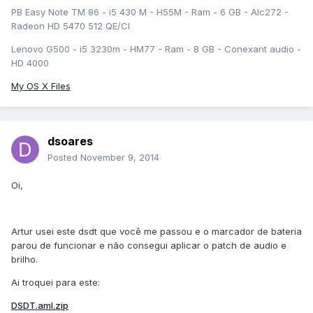
PB Easy Note TM 86 - i5 430 M - H55M - Ram - 6 GB - Alc272 -
Radeon HD 5470 512 QE/CI
Lenovo G500 - i5 3230m - HM77 - Ram - 8 GB - Conexant audio -
HD 4000
My OS X Files
dsoares
Posted
November 9, 2014
Oi,
Artur usei este dsdt que você me passou e o marcador de bateria
parou de funcionar e não consegui aplicar o patch de audio e
brilho.
Ai troquei para este:
DSDT.aml.zip