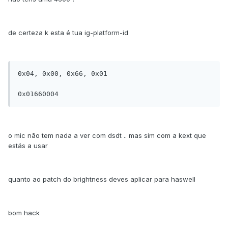
de certeza k esta é tua ig-platform-id
0x04, 0x00, 0x66, 0x01

0x01660004
o mic não tem nada a ver com dsdt .. mas sim com a kext que
estás a usar
quanto ao patch do brightness deves aplicar para haswell
bom hack