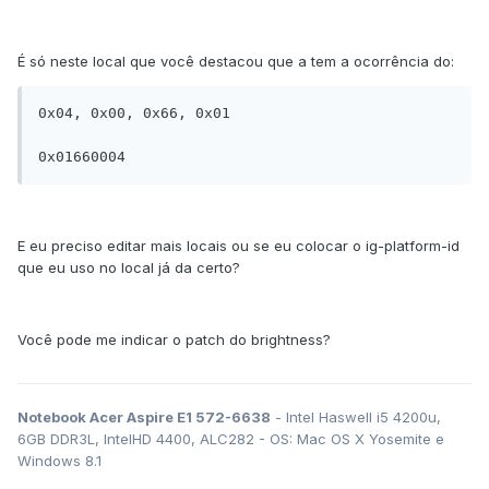
É só neste local que você destacou que a tem a ocorrência do:
0x04, 0x00, 0x66, 0x01

E eu preciso editar mais locais ou se eu colocar o ig-platform-id
que eu uso no local já da certo?
Você pode me indicar o patch do brightness?
Notebook Acer Aspire E1 572-6638
- Intel Haswell i5 4200u,
6GB DDR3L, IntelHD 4400, ALC282 - OS: Mac OS X Yosemite e
Windows 8.1