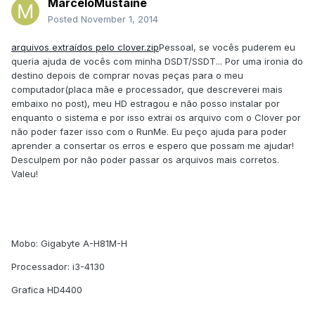
MarceloMustaine
Posted
November 1, 2014
arquivos extraídos pelo clover.zip
Pessoal, se vocês puderem eu
queria ajuda de vocês com minha DSDT/SSDT... Por uma ironia do
destino depois de comprar novas peças para o meu
computador(placa mãe e processador, que descreverei mais
embaixo no post), meu HD estragou e não posso instalar por
enquanto o sistema e por isso extrai os arquivo com o Clover por
não poder fazer isso com o RunMe. Eu peço ajuda para poder
aprender a consertar os erros e espero que possam me ajudar!
Desculpem por não poder passar os arquivos mais corretos.
Valeu!
Mobo: Gigabyte A-H81M-H
Processador: i3-4130
Grafica HD4400