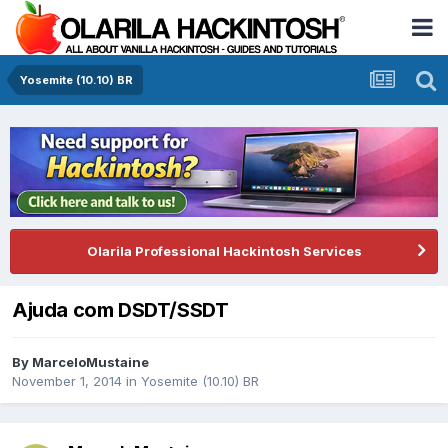
Yosemite (10.10) BR
Olarila Professional Hackintosh Services
Ajuda com DSDT/SSDT
By
MarceloMustaine
November 1, 2014
in
Yosemite (10.10) BR