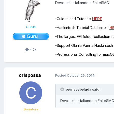
Deve estar faltando a FakeSMC.
-Guides and Tutorials
HERE
Gurus
-Hackintosh Tutorial Database -
H
-The largest EFI folder collection 
-Support Olarila Vanilla Hackintos
4.9k
-Professional Consulting for mac
crispossa
Posted
October 26, 2014
pernacabeluda said:
Deve estar faltando a FakeSMC
Donators