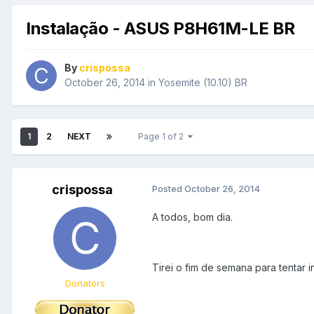
Instalação - ASUS P8H61M-LE BR
By
crispossa
October 26, 2014
in
Yosemite (10.10) BR
1
2
NEXT
Page 1 of 2
crispossa
Posted
October 26, 2014
A todos, bom dia.
Tirei o fim de semana para tentar 
Donators