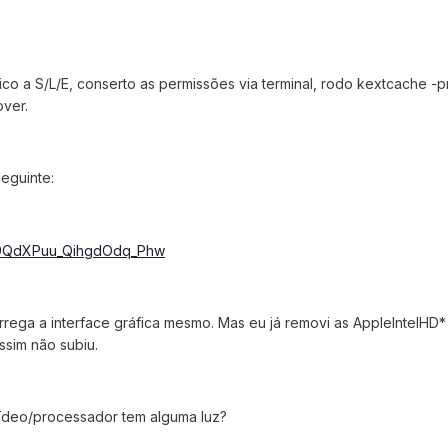
 a S/L/E, conserto as permissões via terminal, rodo kextcache -p
over.
seguinte:
rrega a interface gráfica mesmo. Mas eu já removi as AppleIntelHD*
sim não subiu.
ídeo/processador tem alguma luz?