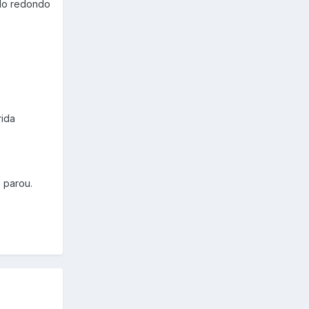
udo redondo
rida
e parou.