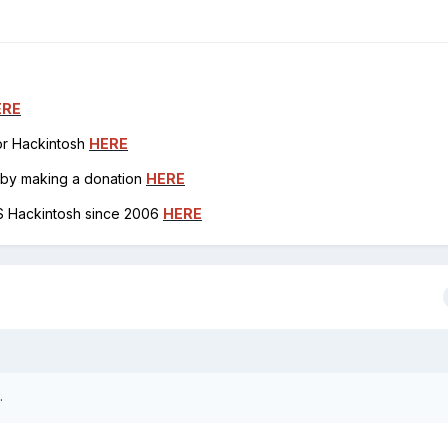
ERE
for Hackintosh
HERE
h by making a donation
HERE
OS Hackintosh since 2006
HERE
.