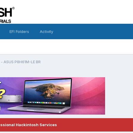
EFI Folders
Activity
o - ASUS P8H61M-LE BR
essional Hackintosh Services