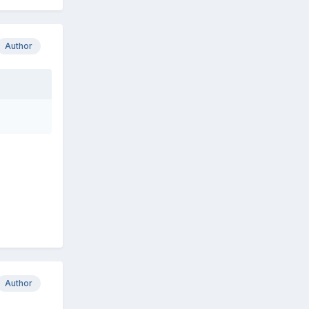
Author
Author