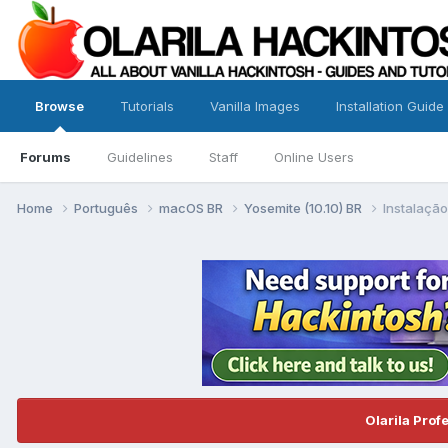
Browse
Tutorials
Vanilla Images
Installation Guide
Forums
Guidelines
Staff
Online Users
Home
Português
macOS BR
Yosemite (10.10) BR
Instalaçã
Olarila Prof