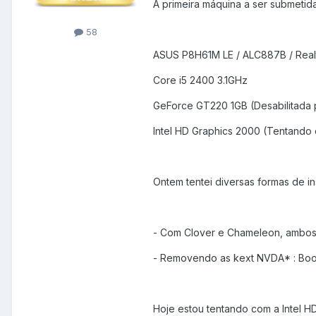
A primeira máquina a ser submetida
58
ASUS P8H61M LE / ALC887B / Real
Core i5 2400 3.1GHz
GeForce GT220 1GB (Desabilitada p
Intel HD Graphics 2000 (Tentando co
Ontem tentei diversas formas de i
- Com Clover e Chameleon, ambos 
- Removendo as kext NVDA* : Boot 
Hoje estou tentando com a Intel HD