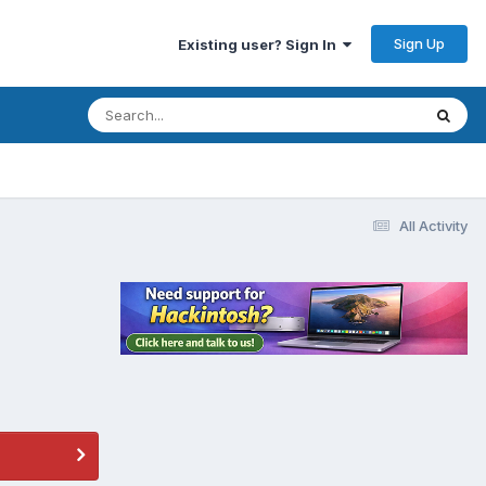
Sign Up
Existing user? Sign In
All Activity