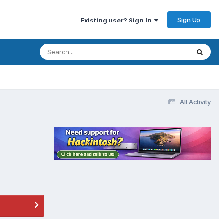
Sign Up
Existing user? Sign In
All Activity