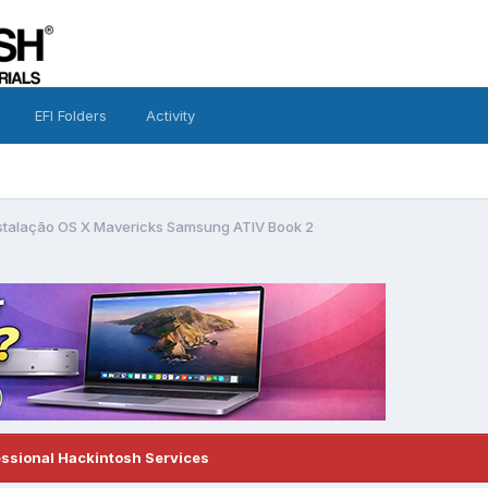
EFI Folders
Activity
nstalação OS X Mavericks Samsung ATIV Book 2
essional Hackintosh Services