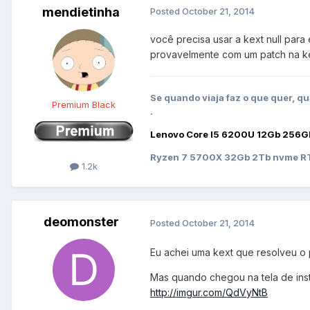
mendietinha
Posted
October 21, 2014
você precisa usar a kext null para
provavelmente com um patch na k
Se quando viaja faz o que quer, qu
Premium Black
.
Lenovo Core I5 6200U 12Gb 256G
Ryzen 7 5700X 32Gb 2Tb nvme RT
1.2k
deomonster
Posted
October 21, 2014
Eu achei uma kext que resolveu o
Mas quando chegou na tela de inst
http://imgur.com/QdVyNtB