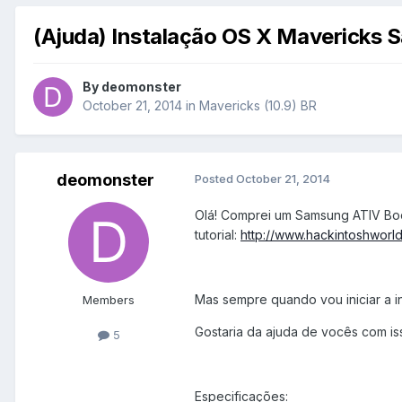
(Ajuda) Instalação OS X Mavericks
By
deomonster
October 21, 2014
in
Mavericks (10.9) BR
deomonster
Posted
October 21, 2014
Olá! Comprei um Samsung ATIV Boo
tutorial:
http://www.hackintoshworld
Mas sempre quando vou iniciar a i
Members
Gostaria da ajuda de vocês com is
5
Especificações: