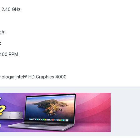
M 2.40 GHz
g/n
z
 5400 RPM
nologia Intel® HD Graphics 4000