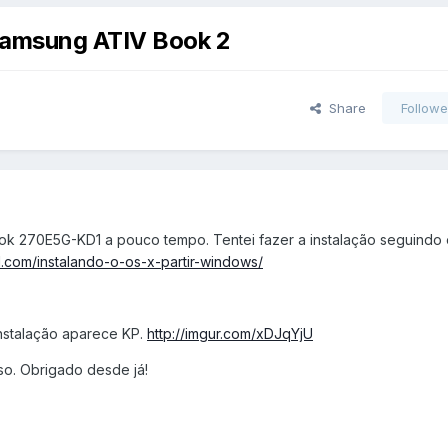
 Samsung ATIV Book 2
Share
Followe
k 270E5G-KD1 a pouco tempo. Tentei fazer a instalação seguindo
.com/instalando-o-os-x-partir-windows/
nstalação aparece KP.
http://imgur.com/xDJqYjU
so. Obrigado desde já!