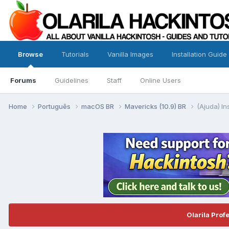
Browse
Tutorials
Vanilla Images
Installation Guide
Forums
Guidelines
Staff
Online Users
Home
Português
macOS BR
Mavericks (10.9) BR
(Ajuda) I
Olarila Prof