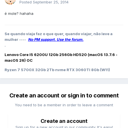
Posted
September 25, 2014
é mole? hahaha
Se quando viaja faz o que quer, quando viajar, não leve a
mulher ----
No PM support. Use the forum.
.
Lenovo Core I5 6200U 12Gb 256Gb HD520 (macOS 13.7.6 -
macOS 26) OC
Ryzen 7 5700X 32Gb 2Tb nvme RTX 3060TI 8Gb (W11)
Create an account or sign in to comment
You need to be a member in order to leave a comment
Create an account
Sign up for a new account in our community. It's easy!