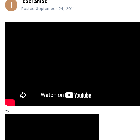
isacramos
Posted
September 24, 2014
">