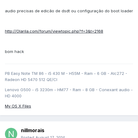
audio precisas de edicão de dsdt ou configuração do boot loader
http://Olarila.com/forum/viewtopic.php?f=3&t=2168
bom hack
PB Easy Note TM 86 - i5 430 M - H55M - Ram - 6 GB - Alc272 -
Radeon HD 5470 512 QE/CI
Lenovo G500 - i5 3230m - HM77 - Ram - 8 GB - Conexant audio -
HD 4000
My OS X Files
nillmorais
Posted
August 17, 2014