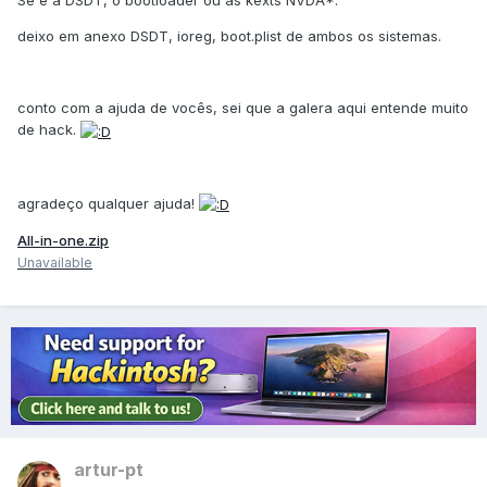
Se é a DSDT, o bootloader ou as kexts NVDA*.
deixo em anexo DSDT, ioreg, boot.plist de ambos os sistemas.
conto com a ajuda de vocês, sei que a galera aqui entende muito
de hack.
agradeço qualquer ajuda!
All-in-one.zip
Unavailable
artur-pt