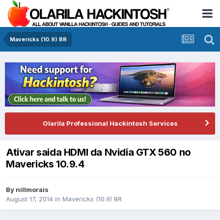
Mavericks (10.9) BR
Olarila Professional Hackintosh Services
Ativar saida HDMI da Nvidia GTX 560 no
Mavericks 10.9.4
By
nillmorais
August 17, 2014
in
Mavericks (10.9) BR