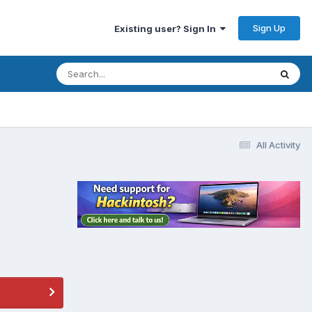
Sign Up
Existing user? Sign In
All Activity