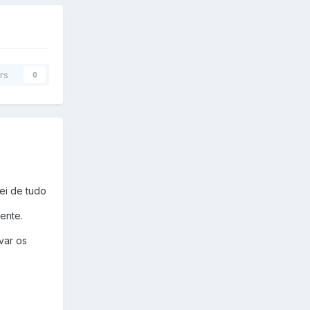
rs
0
tei de tudo
ente.
var os