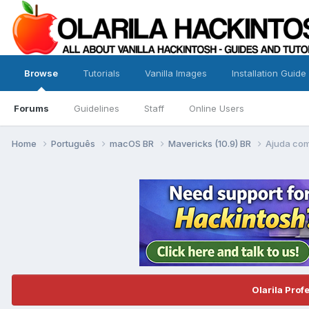
Browse
Tutorials
Vanilla Images
Installation Guide
Forums
Guidelines
Staff
Online Users
Home
Português
macOS BR
Mavericks (10.9) BR
Ajuda com
Olarila Prof