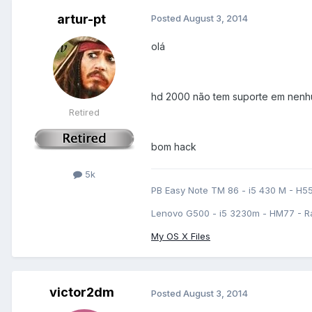
artur-pt
Posted
August 3, 2014
olá
hd 2000 não tem suporte em nenhu
Retired
bom hack
5k
PB Easy Note TM 86 - i5 430 M - H5
Lenovo G500 - i5 3230m - HM77 - R
My OS X Files
victor2dm
Posted
August 3, 2014