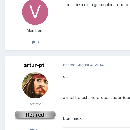
Tens ideia de alguma placa que po
Members
3
artur-pt
Posted
August 4, 2014
olá
a intel hd está no processador (c
Retired
bom hack
5k