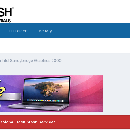
EFI Folders
Activity
 Intel Sandybridge Graphics 2000
essional Hackintosh Services