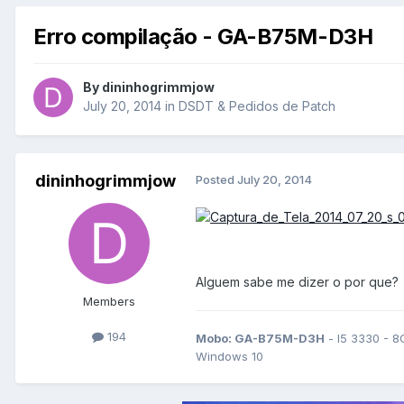
Erro compilação - GA-B75M-D3H
By
dininhogrimmjow
July 20, 2014
in
DSDT & Pedidos de Patch
dininhogrimmjow
Posted
July 20, 2014
Alguem sabe me dizer o por que?
Members
194
Mobo: GA-B75M-D3H
- I5 3330 - 8
Windows 10