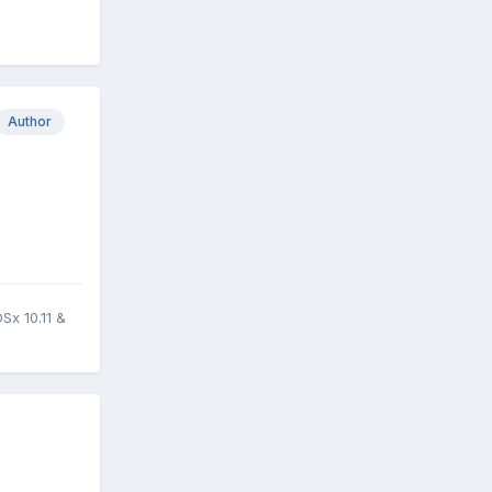
Author
x 10.11 &