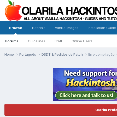
Browse
Tutorials
Vanilla Images
Installation Guide
Forums
Guidelines
Staff
Online Users
Home
Português
DSDT & Pedidos de Patch
Erro compilação
Olarila Prof