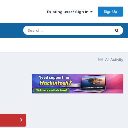
Sign Up
Existing user? Sign In
All Activity