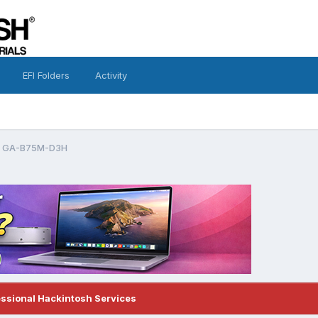
EFI Folders
Activity
 - GA-B75M-D3H
essional Hackintosh Services