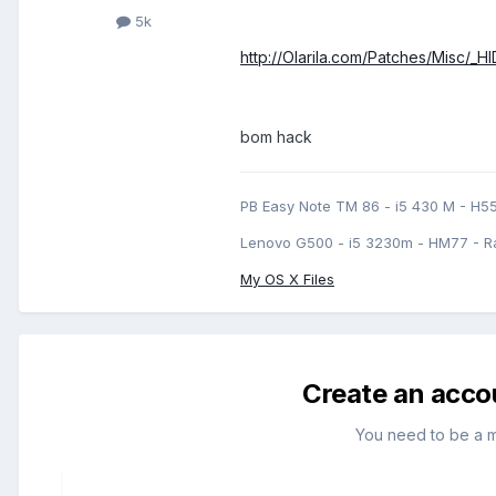
5k
http://Olarila.com/Patches/Mis
bom hack
PB Easy Note TM 86 - i5 430 M - H5
Lenovo G500 - i5 3230m - HM77 - R
My OS X Files
Create an acco
You need to be a 