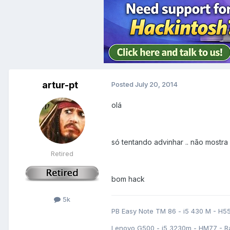
artur-pt
Posted
July 20, 2014
olá
só tentando advinhar .. não mostra
Retired
bom hack
5k
PB Easy Note TM 86 - i5 430 M - H5
Lenovo G500 - i5 3230m - HM77 - R