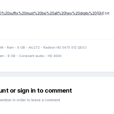
c/_HID%20suffix%20must%20be%20all%20hex%20digits%20(GH
).txt
5M - Ram - 6 GB - Alc272 - Radeon HD 5470 512 QE/CI
am - 8 GB - Conexant audio - HD 4000
unt or sign in to comment
member in order to leave a comment