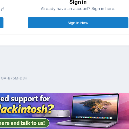
Sign in
sy!
Already have an account? Sign in here.
Sign In Now
 - GA-B75M-D3H