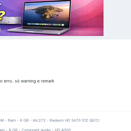
 o erro.. só warning e remark
5M - Ram - 6 GB - Alc272 - Radeon HD 5470 512 QE/CI
am - 8 GB - Conexant audio - HD 4000