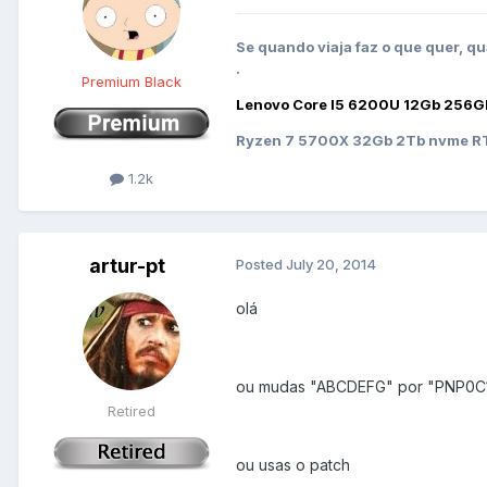
Se quando viaja faz o que quer, qu
.
Premium Black
Lenovo Core I5 6200U 12Gb 256G
Ryzen 7 5700X 32Gb 2Tb nvme RT
1.2k
artur-pt
Posted
July 20, 2014
olá
ou mudas "ABCDEFG" por "PNP0C
Retired
ou usas o patch