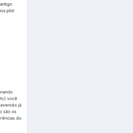
 antigo
s.plist
ionando
etc) você
avericks já
o são os
erências do