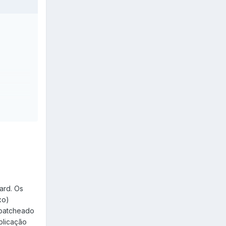
zard. Os
xo)
 patcheado
plicação