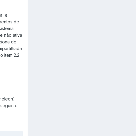
a, e
mentos de
sistema
ue não ativa
ciona de
mpartilhada
o item 2.2.
ameleon)
 seguinte