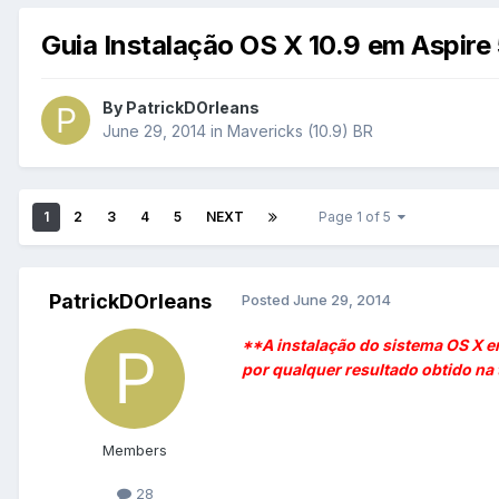
Guia Instalação OS X 10.9 em Aspire
By
PatrickDOrleans
June 29, 2014
in
Mavericks (10.9) BR
1
2
3
4
5
NEXT
Page 1 of 5
PatrickDOrleans
Posted
June 29, 2014
**A instalação do sistema OS X e
por qualquer resultado obtido na 
Members
28