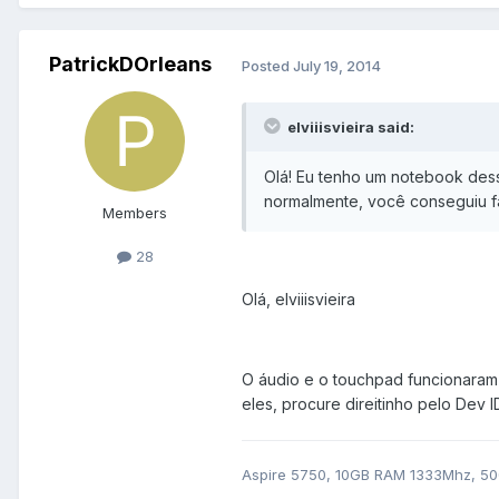
PatrickDOrleans
Posted
July 19, 2014
elviiisvieira said:
Olá! Eu tenho um notebook dess
normalmente, você conseguiu f
Members
28
Olá, elviiisvieira
O áudio e o touchpad funcionaram 
eles, procure direitinho pelo Dev I
Aspire 5750, 10GB RAM 1333Mhz, 500