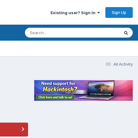
Sign Up
Existing user? Sign In
All Activity