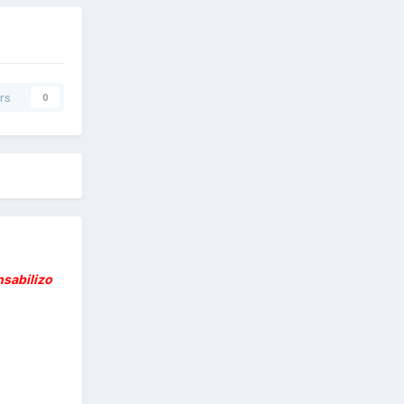
rs
0
nsabilizo