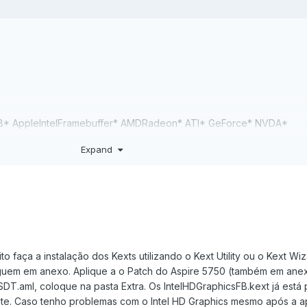
NB* AppleIntelFramebuffer* AMDRadeon* ATI* GeForce* NVDA*
Expand
ches/Startup/kernelcache
to faça a instalação dos Kexts utilizando o Kext Utility ou o Kext Wi
guem em anexo. Aplique a o Patch do Aspire 5750 (também em ane
SDT.aml, coloque na pasta Extra. Os IntelHDGraphicsFB.kext já está
te. Caso tenho problemas com o Intel HD Graphics mesmo após a a