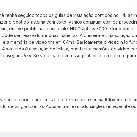
tenha seguido todos os guias de instalação contidos no link acim
zer o boot do sistema com êxito, vamos continuar com os procedi
ício, eu tive problemas com o Intel HD Graphics 3000 e logo que o 
sso pode ser resolvido de duas maneiras. A primeira é uma solução q
, e a memória de vídeo tira em 64mb. Basicamente o vídeo não fun
. A segunda é a solução definitiva, que fará a memória de vídeo co
M consegue
doar
. Se você não teve esse problema, pule direto para 
rive ou já o bootloader instalado de sua preferência (Clover ou Ch
ndo de Single User
-s
. Após entrar no modo single user execute os