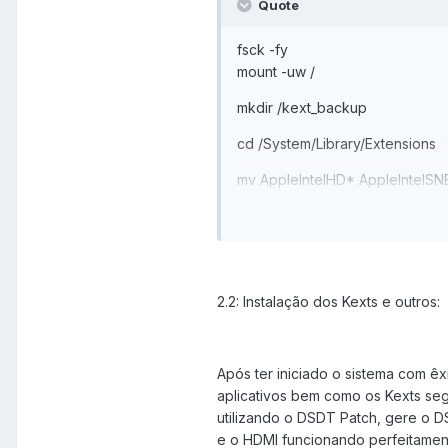
Quote
fsck -fy
mount -uw /
mkdir /kext_backup
cd /System/Library/Extensions
mv AppleIntelHD* AppleIntelS
/kext_backup
rm ../Caches/com.apple.kext.ca
reboot
2.2: Instalação dos Kexts e outros:
Após ter iniciado o sistema com êxi
aplicativos bem como os Kexts se
utilizando o DSDT Patch, gere o D
e o HDMI funcionando perfeitamen