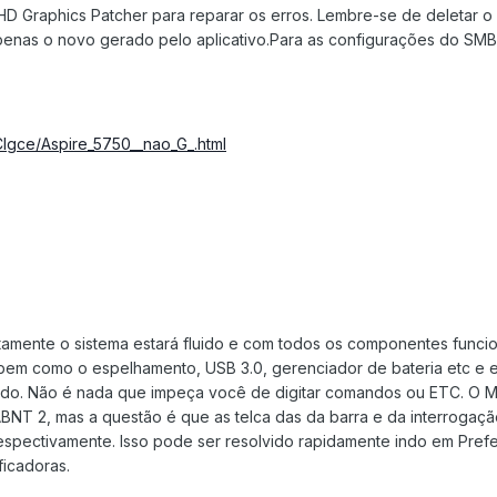
l HD Graphics Patcher para reparar os erros. Lembre-se de deletar o
penas o novo gerado pelo aplicativo.Para as configurações do SMBio
CIgce/Aspire_5750__nao_G_.html
etamente o sistema estará fluido e com todos os componentes func
 bem como o espelhamento, USB 3.0, gerenciador de bateria etc e 
lado. Não é nada que impeça você de digitar comandos ou ETC. O M
BNT 2, mas a questão é que as telca das da barra e da interrogaçã
respectivamente. Isso pode ser resolvido rapidamente indo em Pref
ficadoras.