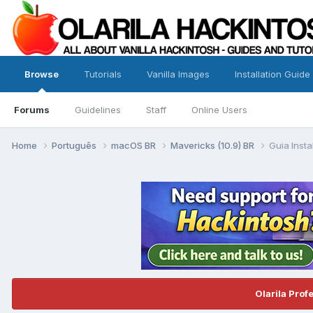
Browse
Tutorials
Vanilla Images
Installation Guide
Forums
Guidelines
Staff
Online Users
Home
Português
macOS BR
Mavericks (10.9) BR
Guia Inst
Olarila Prof