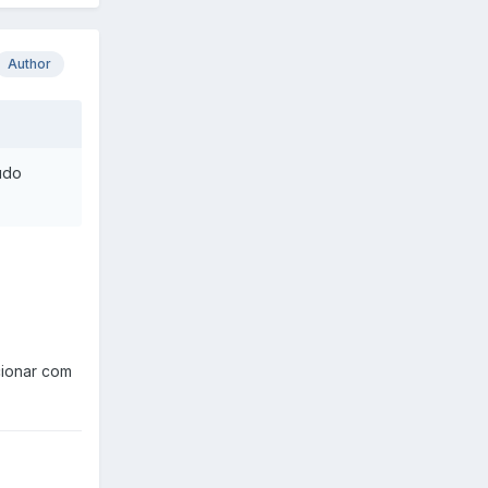
Author
udo
cionar com