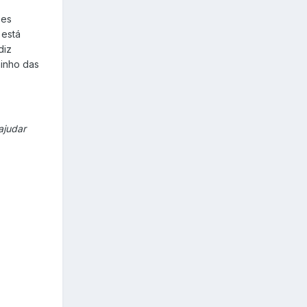
ões
 está
diz
minho das
ajudar