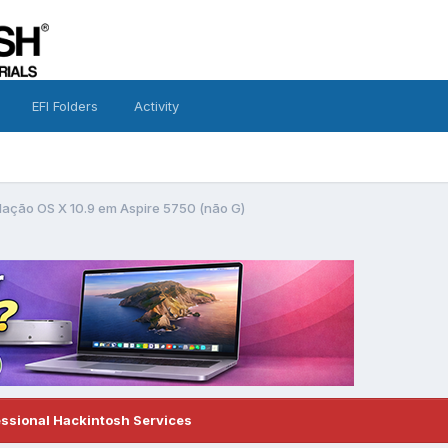
EFI Folders
Activity
alação OS X 10.9 em Aspire 5750 (não G)
essional Hackintosh Services