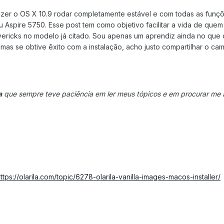
azer o OS X 10.9 rodar completamente estável e com todas as funç
Aspire 5750. Esse post tem como objetivo facilitar a vida de quem
vericks no modelo já citado. Sou apenas um aprendiz ainda no que 
mas se obtive êxito com a instalação, acho justo compartilhar o ca
a
que sempre teve paciência em ler meus tópicos e em procurar me 
ttps://olarila.com/topic/6278-olarila-vanilla-images-macos-installer/