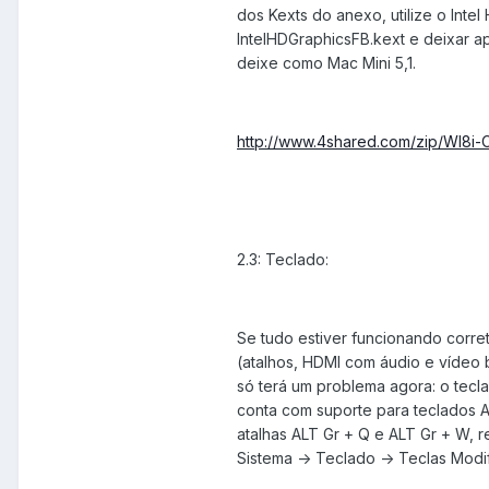
dos Kexts do anexo, utilize o Inte
IntelHDGraphicsFB.kext e deixar a
deixe como Mac Mini 5,1.
http://www.4shared.com/zip/WI8i-
2.3: Teclado:
Se tudo estiver funcionando corr
(atalhos, HDMI com áudio e vídeo
só terá um problema agora: o tec
conta com suporte para teclados A
atalhas ALT Gr + Q e ALT Gr + W, 
Sistema -> Teclado -> Teclas Modi