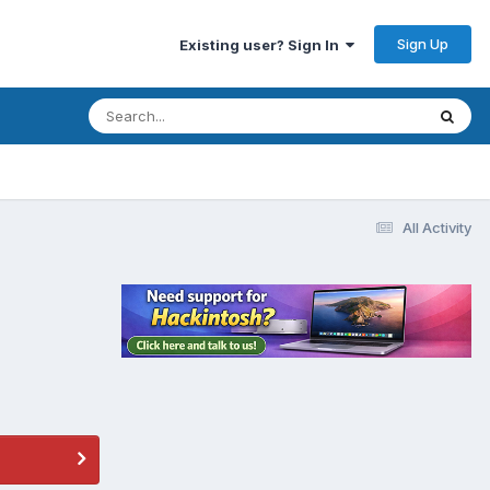
Sign Up
Existing user? Sign In
All Activity