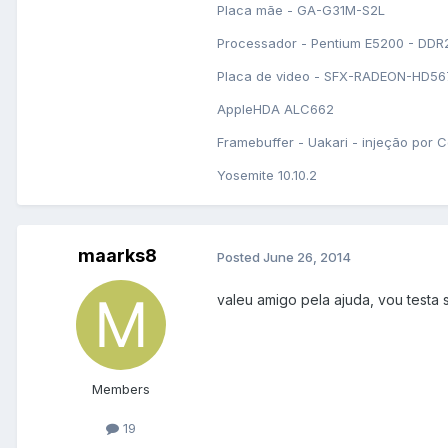
Placa mãe - GA-G31M-S2L
Processador - Pentium E5200 - DD
Placa de video - SFX-RADEON-HD56
AppleHDA ALC662
Framebuffer - Uakari - injeção por C
Yosemite 10.10.2
maarks8
Posted
June 26, 2014
valeu amigo pela ajuda, vou testa
Members
19