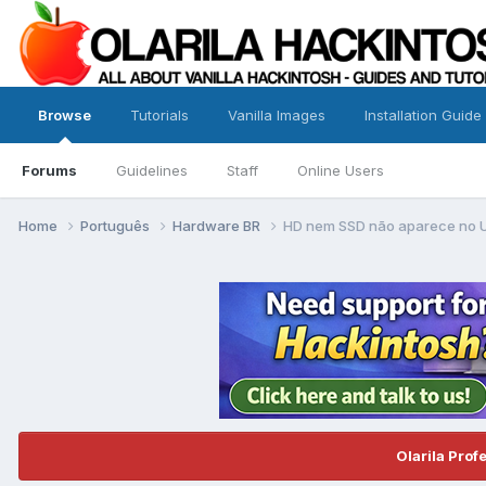
Browse
Tutorials
Vanilla Images
Installation Guide
Forums
Guidelines
Staff
Online Users
Home
Português
Hardware BR
HD nem SSD não aparece no Uti
Olarila Prof