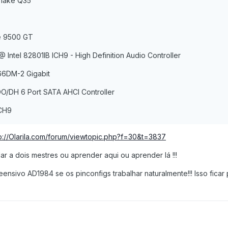
rlake Q35
e 9500 GT
Intel 82801IB ICH9 - High Definition Audio Controller
66DM-2 Gigabit
DO/DH 6 Port SATA AHCI Controller
ICH9
p://Olarila.com/forum/viewtopic.php?f=30&t=3837
r a dois mestres ou aprender aqui ou aprender lá !!!
nsivo AD1984 se os pinconfigs trabalhar naturalmente!!! Isso ficar