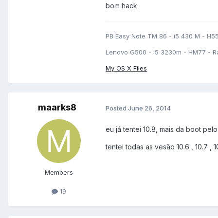
bom hack
PB Easy Note TM 86 - i5 430 M - H5
Lenovo G500 - i5 3230m - HM77 - R
My OS X Files
maarks8
Posted
June 26, 2014
eu já tentei 10.8, mais da boot pe
tentei todas as vesão 10.6 , 10.7 , 10
Members
19