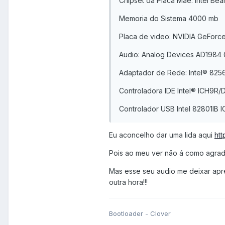
Chipset da Placa Mãe: Intel Bea
Memoria do Sistema 4000 mb
Placa de video: NVIDIA GeForc
Audio: Analog Devices AD1984 @ 
Adaptador de Rede: Intel® 825
Controladora IDE Intel® ICH9R/
Controlador USB Intel 82801IB 
Eu aconcelho dar uma lida aqui
htt
Pois ao meu ver não á como agrada
Mas esse seu audio me deixar apree
outra hora!!!
Bootloader - Clover