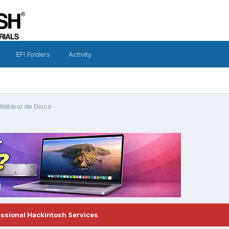
EFI Folders
Activity
litário de Disco
essional Hackintosh Services