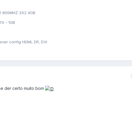
R2 800MHZ 2X2 4GB
70 - 1GB
over config HDMI, DP, DVI
 se der certo muito bom