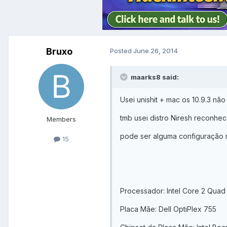
Bruxo
Posted
June 26, 2014
maarks8 said:
Usei unishit + mac os 10.9.3 n
tmb usei distro Niresh reconhece
Members
pode ser alguma configuração n
15
Processador: Intel Core 2 Qua
Placa Mãe: Dell OptiPlex 755