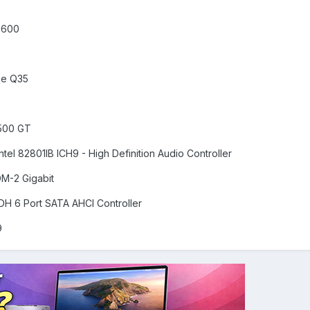
6600
ake Q35
9500 GT
el 82801IB ICH9 - High Definition Audio Controller
M-2 Gigabit
DH 6 Port SATA AHCI Controller
9