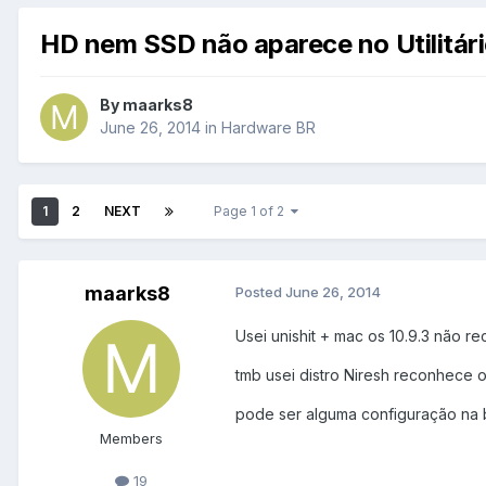
HD nem SSD não aparece no Utilitári
By
maarks8
June 26, 2014
in
Hardware BR
1
2
NEXT
Page 1 of 2
maarks8
Posted
June 26, 2014
Usei unishit + mac os 10.9.3 não 
tmb usei distro Niresh reconhece o 
pode ser alguma configuração na b
Members
19