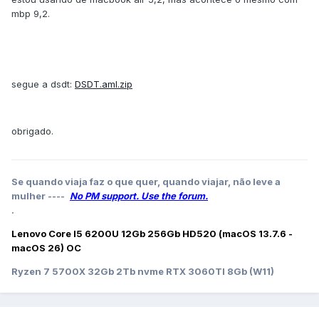
mbp 9,2.
segue a dsdt:
DSDT.aml.zip
obrigado.
Se quando viaja faz o que quer, quando viajar, não leve a
mulher ----
No PM support. Use the forum.
.
Lenovo Core I5 6200U 12Gb 256Gb HD520 (macOS 13.7.6 -
macOS 26) OC
Ryzen 7 5700X 32Gb 2Tb nvme RTX 3060TI 8Gb (W11)