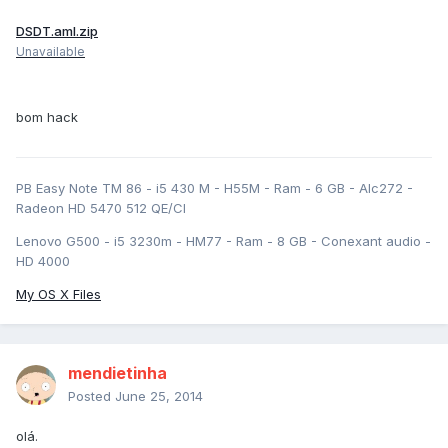
DSDT.aml.zip
Unavailable
bom hack
PB Easy Note TM 86 - i5 430 M - H55M - Ram - 6 GB - Alc272 -
Radeon HD 5470 512 QE/CI
Lenovo G500 - i5 3230m - HM77 - Ram - 8 GB - Conexant audio -
HD 4000
My OS X Files
mendietinha
Posted
June 25, 2014
olá.