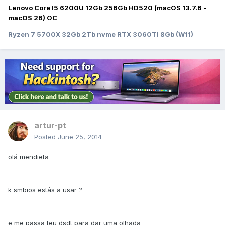
Lenovo Core I5 6200U 12Gb 256Gb HD520 (macOS 13.7.6 -
macOS 26) OC
Ryzen 7 5700X 32Gb 2Tb nvme RTX 3060TI 8Gb (W11)
artur-pt
Posted
June 25, 2014
olá mendieta
k smbios estás a usar ?
e me passa teu dsdt para dar uma olhada