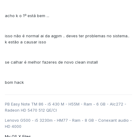
acho k o 1º está bem ...
isso não é normal ai da agpm .. deves ter problemas no sistema..
k estão a causar isso
se calhar é melhor fazeres de novo clean install
bom hack
PB Easy Note TM 86 - i5 430 M - H55M - Ram - 6 GB - Alc272 -
Radeon HD 5470 512 QE/CI
Lenovo G500 - i5 3230m - HM77 - Ram - 8 GB - Conexant audio -
HD 4000
My OS X Files