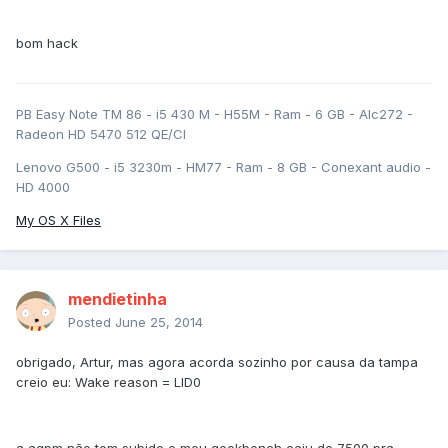
bom hack
PB Easy Note TM 86 - i5 430 M - H55M - Ram - 6 GB - Alc272 -
Radeon HD 5470 512 QE/CI
Lenovo G500 - i5 3230m - HM77 - Ram - 8 GB - Conexant audio -
HD 4000
My OS X Files
mendietinha
Posted
June 25, 2014
obrigado, Artur, mas agora acorda sozinho por causa da tampa
creio eu: Wake reason = LID0