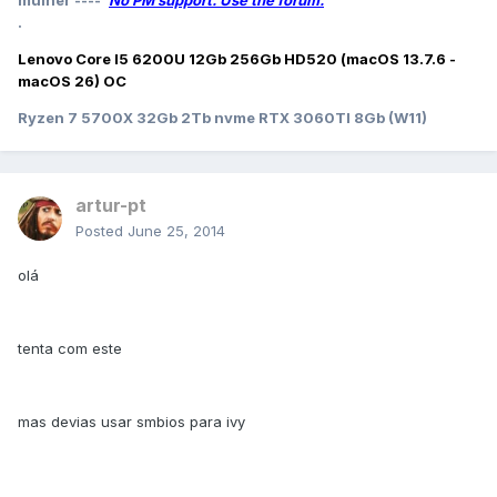
mulher ----
No PM support. Use the forum.
.
Lenovo Core I5 6200U 12Gb 256Gb HD520 (macOS 13.7.6 -
macOS 26) OC
Ryzen 7 5700X 32Gb 2Tb nvme RTX 3060TI 8Gb (W11)
artur-pt
Posted
June 25, 2014
olá
tenta com este
mas devias usar smbios para ivy