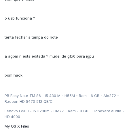
o usb funciona ?
tenta fechar a tampa do note
a agpm n está editada ? mudei de gfx0 para igpu
bom hack
PB Easy Note TM 86 - i5 430 M - H55M - Ram - 6 GB - Alc272 -
Radeon HD 5470 512 QE/CI
Lenovo G500 - i5 3230m - HM77 - Ram - 8 GB - Conexant audio -
HD 4000
My OS X Files