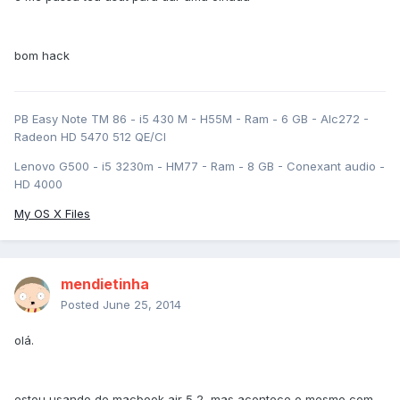
bom hack
PB Easy Note TM 86 - i5 430 M - H55M - Ram - 6 GB - Alc272 -
Radeon HD 5470 512 QE/CI
Lenovo G500 - i5 3230m - HM77 - Ram - 8 GB - Conexant audio -
HD 4000
My OS X Files
mendietinha
Posted
June 25, 2014
olá.
estou usando de macbook air 5,2, mas acontece o mesmo com