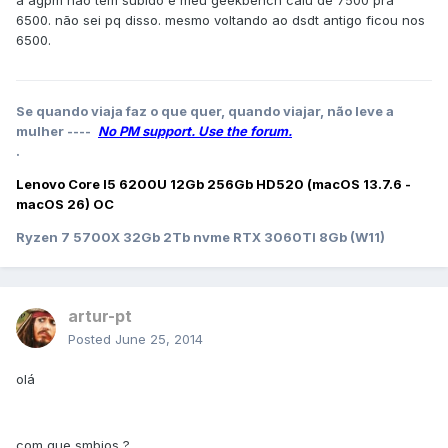
a agpm não tem subido e meu geekbench caiu de 7500 pra
6500. não sei pq disso. mesmo voltando ao dsdt antigo ficou nos
6500.
Se quando viaja faz o que quer, quando viajar, não leve a
mulher ----
No PM support. Use the forum.
.
Lenovo Core I5 6200U 12Gb 256Gb HD520 (macOS 13.7.6 -
macOS 26) OC
Ryzen 7 5700X 32Gb 2Tb nvme RTX 3060TI 8Gb (W11)
artur-pt
Posted
June 25, 2014
olá
com que smbios ?