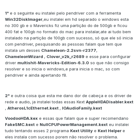
1°
e o seguinte eu instalei pelo pendriver com a ferramenta
Win32DiskImager
,eu instalei em hd separado o windows esta
no 300 gb e o Mavericks fiz uma partição do de 500gb e ficou
400 fat e 100gb no formato do mac para instalar,ate ai tudo bem
instalado na partição de 100gb com sucesso, só que ele só inicia
com pendriver, pesquisando as pessoas falam que tem que
instala um desses
Chameleon-2.2svn-r2377
,
ChameleonWizard
,
Clover_v2k_r2689
e esse para configurar
driver
multishit-Mavericks-Edition-6.3.0
so que não consigo
resolver e so inicia o windows,e para inicia o mac, so com
pendriver e ainda apertando f8.
2°
e outra coisa que esta me dano dor de cabeça e os driver de
rede e audio, ja instalei todas essas Kext
AppleHDADisabler.kext
,
AtherosL1cEthernet.kext
,
IOAudioFamily.kext
VoodooHDA.kex
e essas que falam que e super recomendano
FakeSMC.kext
e
NullCPUPowerManagement.kext
eu instalei
tudo tentando esses 2 programa
Kext Utility
e
Kext Helper
e
eles instala com sucesso porem não resolver o problema.