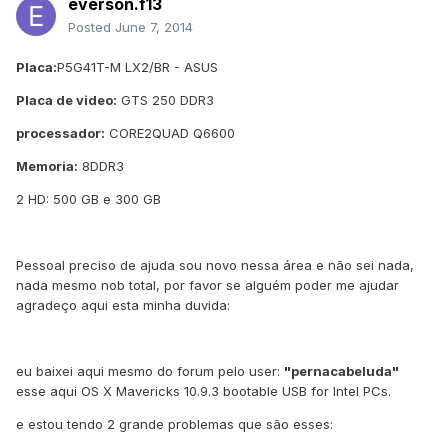
everson.f13
Posted
June 7, 2014
Placa:
P5G41T-M LX2/BR - ASUS
Placa de video:
GTS 250 DDR3
processador:
CORE2QUAD Q6600
Memoria:
8DDR3
2 HD: 500 GB e 300 GB
Pessoal preciso de ajuda sou novo nessa área e não sei nada,
nada mesmo nob total, por favor se alguém poder me ajudar
agradeço aqui esta minha duvida:
eu baixei aqui mesmo do forum pelo user:
"pernacabeluda"
esse aqui OS X Mavericks 10.9.3 bootable USB for Intel PCs.
e estou tendo 2 grande problemas que são esses: