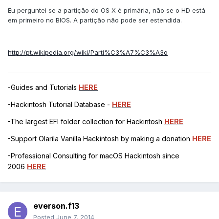
Eu perguntei se a partição do OS X é primária, não se o HD está
em primeiro no BIOS. A partição não pode ser estendida.
http://pt.wikipedia.org/wiki/Parti%C3%A7%C3%A3o
-Guides and Tutorials
HERE
-Hackintosh Tutorial Database -
HERE
-The largest EFI folder collection for Hackintosh
HERE
-Support Olarila Vanilla Hackintosh by making a donation
HERE
-Professional Consulting for macOS Hackintosh since
2006
HERE
everson.f13
Posted
June 7, 2014