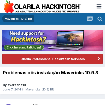
Mavericks (10.9) BR
Olarila Professional Hackintosh Services
Problemas pôs instalação Mavericks 10.9.3
By
everson.f13
June 7, 2014
in
Mavericks (10.9) BR