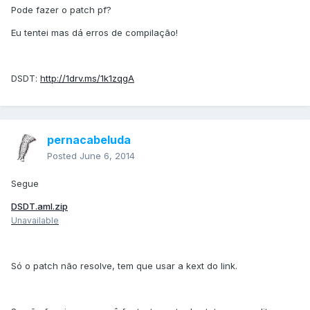
Pode fazer o patch pf?
Eu tentei mas dá erros de compilação!
DSDT:
http://1drv.ms/1k1zqgA
pernacabeluda
Posted
June 6, 2014
Segue
DSDT.aml.zip
Unavailable
Só o patch não resolve, tem que usar a kext do link.