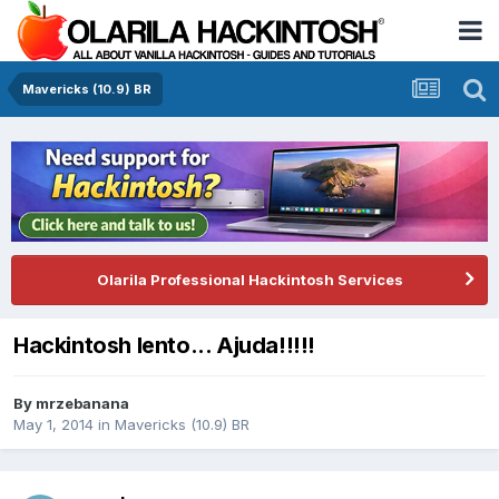
Mavericks (10.9) BR
Olarila Professional Hackintosh Services
Hackintosh lento... Ajuda!!!!!
By
mrzebanana
May 1, 2014
in
Mavericks (10.9) BR