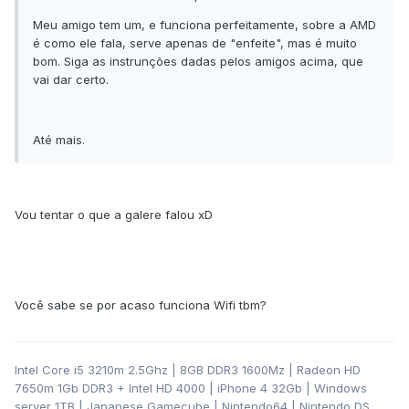
Meu amigo tem um, e funciona perfeitamente, sobre a AMD
é como ele fala, serve apenas de "enfeite", mas é muito
bom. Siga as instrunções dadas pelos amigos acima, que
vai dar certo.
Até mais.
Vou tentar o que a galere falou xD
Você sabe se por acaso funciona Wifi tbm?
Intel Core i5 3210m 2.5Ghz | 8GB DDR3 1600Mz | Radeon HD
7650m 1Gb DDR3 + Intel HD 4000 | iPhone 4 32Gb | Windows
server 1TB | Japanese Gamecube | Nintendo64 | Nintendo DS