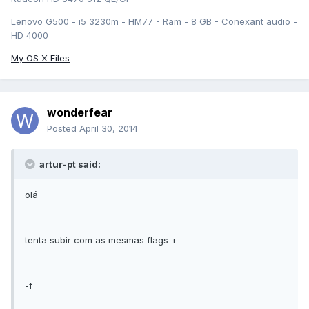
Lenovo G500 - i5 3230m - HM77 - Ram - 8 GB - Conexant audio -
HD 4000
My OS X Files
wonderfear
Posted
April 30, 2014
artur-pt said:
olá
tenta subir com as mesmas flags +
-f