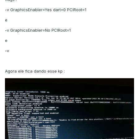
-v GraphicsEnabler=Yes dart=0 PCIRoot=1
e
-v GraphicsEnabler=No PCIRoot=1
e
-v
Agora ele fica dando esse kp :