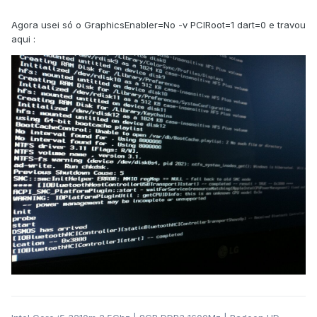
Agora usei só o GraphicsEnabler=No -v PCIRoot=1 dart=0 e travou
aqui :