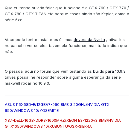
Que eu tenha ouvido falar que funciona é a GTX 760 / GTX 770 /
GTX 780 / GTX TITAN etc porque essas ainda são Kepler, como a
série 6xx
Voce pode tentar instalar os últimos
drivers da Nvidia
, ativa-los
no painel e ver se eles fazem ela funcionar, mas tudo indica que
não.
O pessoal aquí no fórum que vem testando as
builds para 10.9.3
talvês possa lhe responder sobre alguma esperança da série
maxwell rodar no 10.9.3.
ASUS P6X58D-E/12GB/i7-960 8MB 3.20GHz/NVIDIA GTX
650/WINDOWS 10/YOSEMITE
X87-DELL-16GB-DDR3-1600MHZ/XEON E3-1220v3 8MB/NVIDIA
GTX1050/WINDOWS 10/XUBUNTU/OSX-SIERRA