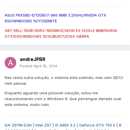
ASUS P6X58D-E/12GB/i7-960 8MB 3.20GHz/NVIDIA GTX
650/WINDOWS 10/YOSEMITE
X87-DELL-16GB-DDR3-1600MHZ/XEON E3-1220v3 8MB/NVIDIA
GTX1050/WINDOWS 10/XUBUNTU/OSX-SIERRA
andreJPBR
Posted
April 16, 2014
Nao resta outra solução, o sistema esta subindo, mas sem QE/CI
nem pensar.
Enquanto aguardo uma possivel solução, estou me
reacostumando com o Windows 8. Que perrengue danado usar
este sistema, muito ruim.
GA-Z97M-D3H | Intel Z97 | I5 4460 3.2 | GeForce GTX 750 ti | 8