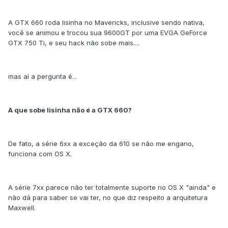
A GTX 660 roda lisinha no Mavericks, inclusive sendo nativa,
você se animou e trocou sua 9600GT por uma EVGA GeForce
GTX 750 Ti, e seu hack não sobe mais....
mas aí a pergunta é...
A que sobe lisinha não é a GTX 660?
De fato, a série 6xx a exceção da 610 se não me engano,
funciona com OS X.
A série 7xx parece não ter totalmente suporte no OS X "ainda" e
não dá para saber se vai ter, no que diz respeito a arquitetura
Maxwell.