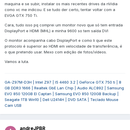
maquina e se subir, instalar os mais recentes drives da nVidia
como vc me indicou. E se tudo der certo, tentar voltar com a
EVGA GTX 750 Ti.
Cara, tudo isso pq comprei um monitor novo que só tem entrada
DisplayPort e HDMI (MHL) e minha 9600 so tem saída DVI
O monitor acompanha cabo DisplayPort e como li que este
protocolo é superior ao HDMI em velocidade de transferência, é
o que pretendo usar. Mexo com edição de fotos/vídeos.
Vamos a luta.
GA-Z97M-D3H | Intel Z97 | I5 4460 3.2 | GeForce GTX 750 ti | 8
GB DDR3 1666 | Realtek GbE Lan Chip | Audio ALC892 | Samsung
EVO 850 120GB El Captan | Samsung EVO 850 120GB Backup |
Seagate 1TB Win10 | Dell U2414H | DVD SATA | Teclado Mouse
Cam USB
andreJPBR