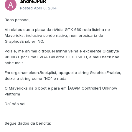
andreJPBR
Posted
April 6, 2014
Boas pessoal,
Vi relatos que a placa da nVidia GTX 660 roda lisinha no
Mavericks, inclusive sendo nativa, nem precisaria do
GraphicsEnabler=NO.
Pois é, me animei o troquei minha velha e excelente Gigabyte
9600GT por uma EVGA GeForce GTX 750 Ti, e meu hack não
sobe mais.
Em org.chameleon.Boot.plist, apaguei a string GraphicsEnabler,
deixei a string como "NO" e nada.
O Mavericks da o boot e para em [AGPM Controller] Unknow
Platform
Daí não sai
Segue dados da bendita: