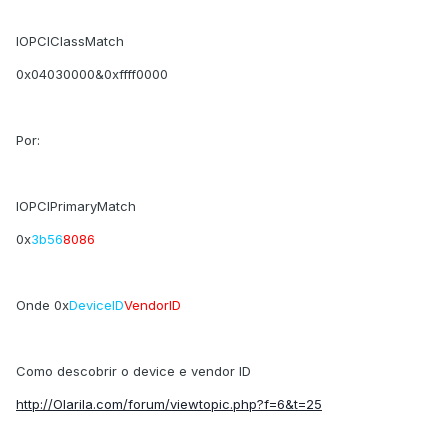
IOPCIClassMatch
0x04030000&0xffff0000
Por:
IOPCIPrimaryMatch
0x
3b56
8086
Onde 0x
DeviceID
VendorID
Como descobrir o device e vendor ID
http://Olarila.com/forum/viewtopic.php?f=6&t=25