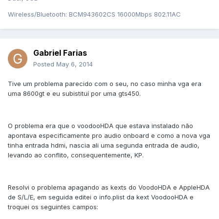
Wireless/Bluetooth: BCM943602CS 16000Mbps 802.11AC
Gabriel Farias
Posted
May 6, 2014
Tive um problema parecido com o seu, no caso minha vga era
uma 8600gt e eu subistituí por uma gts450.
O problema era que o voodooHDA que estava instalado não
apontava especificamente pro audio onboard e como a nova vga
tinha entrada hdmi, nascia ali uma segunda entrada de audio,
levando ao conflito, consequentemente, KP.
Resolvi o problema apagando as kexts do VoodoHDA e AppleHDA
de S/L/E, em seguida editei o info.plist da kext VoodooHDA e
troquei os seguintes campos: