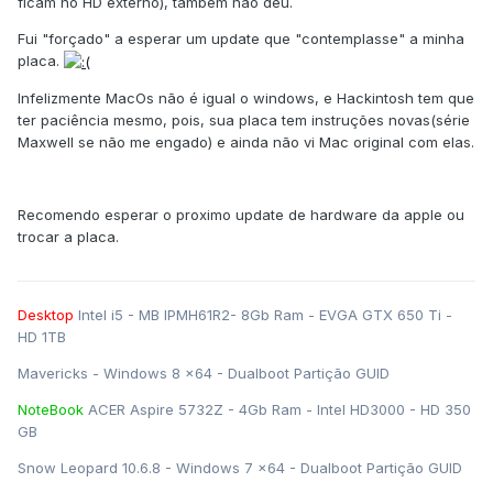
ficam no HD externo), também não deu.
Fui "forçado" a esperar um update que "contemplasse" a minha
placa.
Infelizmente MacOs não é igual o windows, e Hackintosh tem que
ter paciência mesmo, pois, sua placa tem instruções novas(série
Maxwell se não me engado) e ainda não vi Mac original com elas.
Recomendo esperar o proximo update de hardware da apple ou
trocar a placa.
Desktop
Intel i5 - MB IPMH61R2- 8Gb Ram - EVGA GTX 650 Ti -
HD 1TB
Mavericks - Windows 8 x64 - Dualboot Partição GUID
NoteBook
ACER Aspire 5732Z - 4Gb Ram - Intel HD3000 - HD 350
GB
Snow Leopard 10.6.8 - Windows 7 x64 - Dualboot Partição GUID