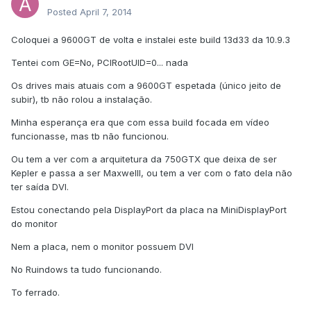
Posted
April 7, 2014
Coloquei a 9600GT de volta e instalei este build 13d33 da 10.9.3
Tentei com GE=No, PCIRootUID=0... nada
Os drives mais atuais com a 9600GT espetada (único jeito de
subir), tb não rolou a instalação.
Minha esperança era que com essa build focada em vídeo
funcionasse, mas tb não funcionou.
Ou tem a ver com a arquitetura da 750GTX que deixa de ser
Kepler e passa a ser Maxwelll, ou tem a ver com o fato dela não
ter saída DVI.
Estou conectando pela DisplayPort da placa na MiniDisplayPort
do monitor
Nem a placa, nem o monitor possuem DVI
No Ruindows ta tudo funcionando.
To ferrado.