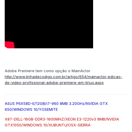
Adobe Premiere tem como opção o MainActor
http://www.linhadecodigo.com.br/artigo/654/mainactor-edicao-
de-video-profissional-adobe-premiere-em-linux.aspx
ASUS P6X58D-E/12GB/i7-960 8MB 3.20GHz/NVIDIA GTX
650/WINDOWS 10/YOSEMITE
X87-DELL-16GB-DDR3-1600MHZ/XEON E3-1220v3 8MB/NVIDIA
GTX1050/WINDOWS 10/XUBUNTU/OSX-SIERRA