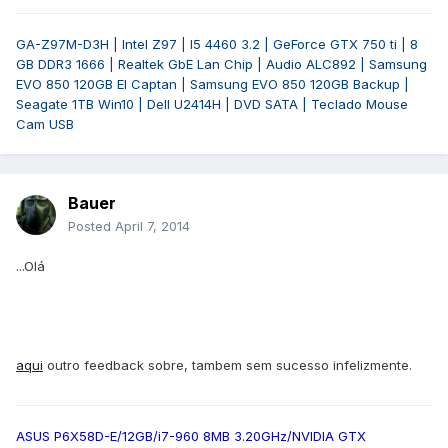
GA-Z97M-D3H | Intel Z97 | I5 4460 3.2 | GeForce GTX 750 ti | 8
GB DDR3 1666 | Realtek GbE Lan Chip | Audio ALC892 | Samsung
EVO 850 120GB El Captan | Samsung EVO 850 120GB Backup |
Seagate 1TB Win10 | Dell U2414H | DVD SATA | Teclado Mouse
Cam USB
Bauer
Posted
April 7, 2014
...Olá
aqui
outro feedback sobre, tambem sem sucesso infelizmente.
ASUS P6X58D-E/12GB/i7-960 8MB 3.20GHz/NVIDIA GTX