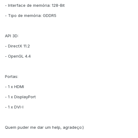
- Interface de memória: 128-Bit
- Tipo de memória: GDDR5
API 3D:
- DirectX 11.2
- OpenGL 4.4
Portas:
- 1 x HDMI
- 1 x DisplayPort
- 1 x DVI-I
Quem puder me dar um help, agradeço:)