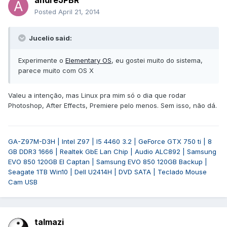
andreJPBR
Posted
April 21, 2014
Jucelio said:
Experimente o
Elementary OS
, eu gostei muito do sistema,
parece muito com OS X
Valeu a intenção, mas Linux pra mim só o dia que rodar
Photoshop, After Effects, Premiere pelo menos. Sem isso, não dá.
GA-Z97M-D3H | Intel Z97 | I5 4460 3.2 | GeForce GTX 750 ti | 8
GB DDR3 1666 | Realtek GbE Lan Chip | Audio ALC892 | Samsung
EVO 850 120GB El Captan | Samsung EVO 850 120GB Backup |
Seagate 1TB Win10 | Dell U2414H | DVD SATA | Teclado Mouse
Cam USB
talmazi