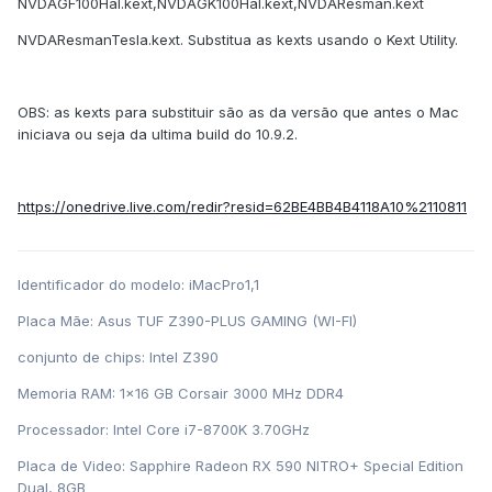
NVDAGF100Hal.kext,NVDAGK100Hal.kext,NVDAResman.kext
NVDAResmanTesla.kext. Substitua as kexts usando o Kext Utility.
OBS: as kexts para substituir são as da versão que antes o Mac
iniciava ou seja da ultima build do 10.9.2.
https://onedrive.live.com/redir?resid=62BE4BB4B4118A10%2110811
Identificador do modelo: iMacPro1,1
Placa Mãe: Asus TUF Z390-PLUS GAMING (WI-FI)
conjunto de chips: Intel Z390
Memoria RAM: 1x16 GB Corsair 3000 MHz DDR4
Processador: Intel Core i7-8700K 3.70GHz
Placa de Video: Sapphire Radeon RX 590 NITRO+ Special Edition
Dual, 8GB