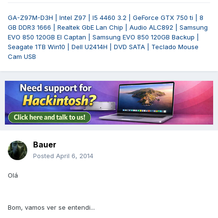
GA-Z97M-D3H | Intel Z97 | I5 4460 3.2 | GeForce GTX 750 ti | 8
GB DDR3 1666 | Realtek GbE Lan Chip | Audio ALC892 | Samsung
EVO 850 120GB El Captan | Samsung EVO 850 120GB Backup |
Seagate 1TB Win10 | Dell U2414H | DVD SATA | Teclado Mouse
Cam USB
Bauer
Posted
April 6, 2014
Olá
Bom, vamos ver se entendi...