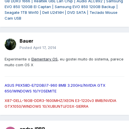
GB DDR3 1666 | Realtek GbE Lan Chip | Audio ALC892 | Samsung
EVO 850 120GB El Captan | Samsung EVO 850 120GB Backup |
Seagate 1TB Win10 | Dell U2414H | DVD SATA | Teclado Mouse
Cam USB
Bauer
Posted
April 17, 2014
Experimente o
Elementary OS
, eu gostei muito do sistema, parece
muito com OS X
ASUS P6X58D-E/12GB/i7-960 8MB 3.20GHz/NVIDIA GTX
650/WINDOWS 10/YOSEMITE
X87-DELL-16GB-DDR3-1600MHZ/XEON E3-1220v3 8MB/NVIDIA
GTX1050/WINDOWS 10/XUBUNTU/OSX-SIERRA