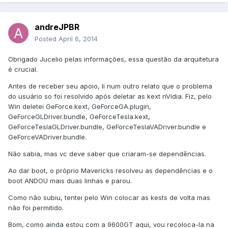
andreJPBR
Posted
April 6, 2014
Obrigado Jucelio pelas informações, essa questão da arquitetura
é crucial.
Antes de receber seu apoio, li num outro relato que o problema
do usuário so foi resolvido após deletar as kext nVidia. Fiz, pelo
Win deletei GeForce.kext, GeForceGA.plugin,
GeForceGLDriver.bundle, GeForceTesla.kext,
GeForceTeslaGLDriver.bundle, GeForceTeslaVADriver.bundle e
GeForceVADriver.bundle.
Não sabia, mas vc deve saber que criaram-se dependências.
Ao dar boot, o próprio Mavericks resolveu as dependências e o
boot ANDOU mais duas linhas e parou.
Como não subiu, tentei pelo Win colocar as kests de volta mas
não foi permitido.
Bom, como ainda estou com a 9600GT aqui, vou recoloca-la na