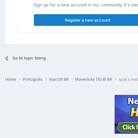
Sign up for a new account in our community. It's ea
Register a new account
Go to topic listing
Home
Português
macOS BR
Mavericks (10.9) BR
qual o me