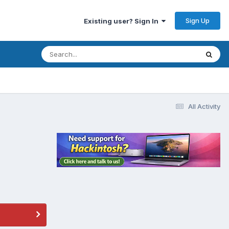
Sign Up
Existing user? Sign In
All Activity