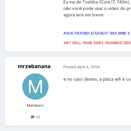
Eu iria de Toshiba (Core I7, 740m)
não você pode usar o video do pr
agora terá em breve.
ASUS P6X58D-E/12GB/i7-960 8MB 3
X87-DELL-16GB-DDR3-1600MHZ/XEO
mrzebanana
Posted
April 4, 2014
e no caso destes, a placa wifi é c
Members
26