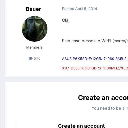
Bauer
Posted
April 5, 2014
Olá,
E no caso desses, o WI-FI (marca/
Members
576
ASUS P6X58D-E/12GB/i7-960 8MB 3
X87-DELL-16GB-DDR3-1600MHZ/XEO
Create an acco
You need to be a 
Create an account