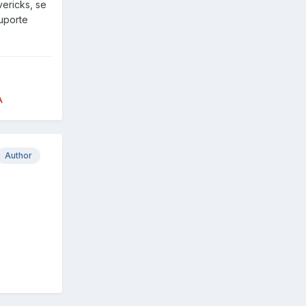
vericks, se
uporte
A
Author