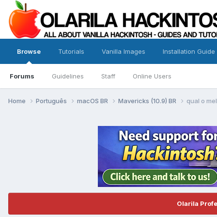
Browse
Tutorials
Vanilla Images
Installation Guide
Forums
Guidelines
Staff
Online Users
Home
Português
macOS BR
Mavericks (10.9) BR
qual o me
Olarila Prof