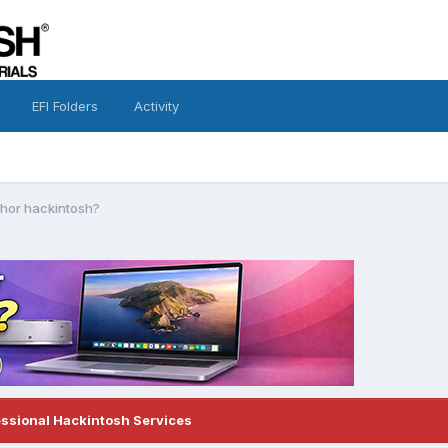
EFI Folders
Activity
lhor hackintosh?
essional Hackintosh Services