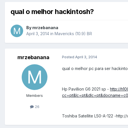
qual o melhor hackintosh?
By
mrzebanana
April 3, 2014
in
Mavericks (10.9) BR
mrzebanana
Posted
April 3, 2014
qual o melhor pc para ser hackinto
Hp Pavillion G6 2021 sp -
http://h
cc=pt&lc=pt&dlc=pt&docname=c
Members
26
Toshiba Satellite L50-A-122 -http:/