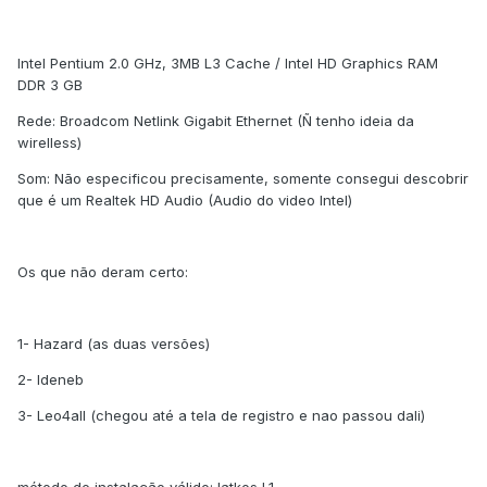
Intel Pentium 2.0 GHz, 3MB L3 Cache / Intel HD Graphics RAM
DDR 3 GB
Rede: Broadcom Netlink Gigabit Ethernet (Ñ tenho ideia da
wirelless)
Som: Não especificou precisamente, somente consegui descobrir
que é um Realtek HD Audio (Audio do video Intel)
Os que não deram certo:
1- Hazard (as duas versões)
2- Ideneb
3- Leo4all (chegou até a tela de registro e nao passou dali)