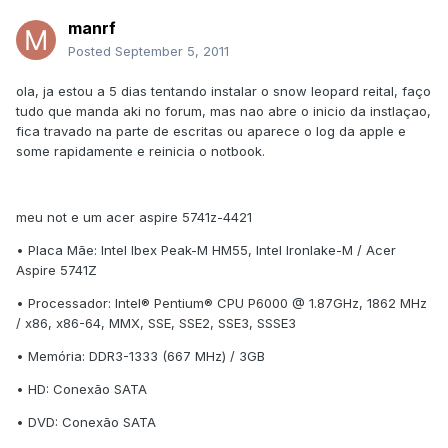
manrf
Posted
September 5, 2011
ola, ja estou a 5 dias tentando instalar o snow leopard reital, faço
tudo que manda aki no forum, mas nao abre o inicio da instlaçao,
fica travado na parte de escritas ou aparece o log da apple e
some rapidamente e reinicia o notbook.
meu not e um acer aspire 5741z-4421
• Placa Mãe: Intel Ibex Peak-M HM55, Intel Ironlake-M / Acer
Aspire 5741Z
• Processador: Intel® Pentium® CPU P6000 @ 1.87GHz, 1862 MHz
/ x86, x86-64, MMX, SSE, SSE2, SSE3, SSSE3
• Memória: DDR3-1333 (667 MHz) / 3GB
• HD: Conexão SATA
• DVD: Conexão SATA