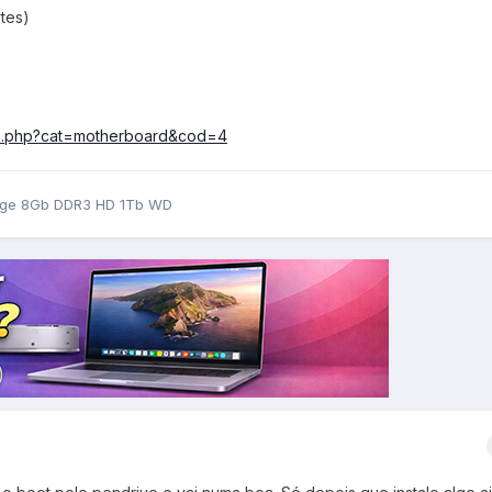
tes)
to.php?cat=motherboard&cod=4
idge 8Gb DDR3 HD 1Tb WD