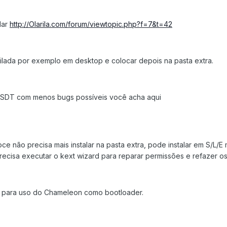
lar
http://Olarila.com/forum/viewtopic.php?f=7&t=42
ilada por exemplo em desktop e colocar depois na pasta extra.
 DSDT com menos bugs possíveis você acha aqui
e não precisa mais instalar na pasta extra, pode instalar em S/L/E 
precisa executar o kext wizard para reparar permissões e refazer o
para uso do Chameleon como bootloader.