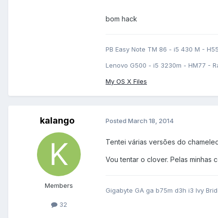
bom hack
PB Easy Note TM 86 - i5 430 M - H5
Lenovo G500 - i5 3230m - HM77 - R
My OS X Files
kalango
Posted
March 18, 2014
Tentei várias versões do chamele
Vou tentar o clover. Pelas minhas
Members
Gigabyte GA ga b75m d3h i3 Ivy Br
32