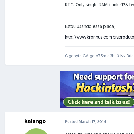
RTC: Only single RAM bank (128 by
Estou usando essa placa;
http://www.kronnus.com.br/produ
Gigabyte GA ga b75m d3h i3 Ivy Br
kalango
Posted
March 17, 2014