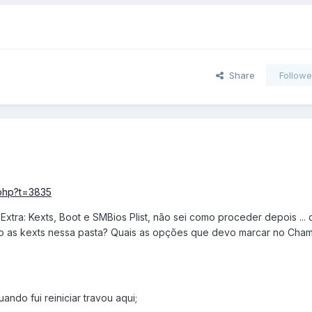
Share
Followe
.php?t=3835
xtra: Kexts, Boot e SMBios Plist, não sei como proceder depois ...
vo as kexts nessa pasta? Quais as opções que devo marcar no Cha
ando fui reiniciar travou aqui;