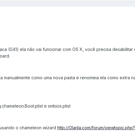
ca (G41) ela não vai funcionar com OS X, você precisa desabilitar 
oard.
ria manualmente como uma nova pasta e renomeia ela como extra na
.chameleon.Boot.plist e smbios.plist
r usando o chameleon wizard
http://Olarila.com/forum/viewtopic.ph