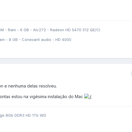
5M - Ram - 6 GB - Alc272 - Radeon HD 5470 512 QE/CI
am - 8 GB - Conexant audio - HD 4000
on e nenhuma delas resolveu.
 contas estou na vigésima instalação do Mac
idge 8Gb DDR3 HD 1Tb WD