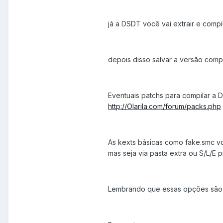
já a DSDT você vai extrair e compi
depois disso salvar a versão comp
Eventuais patchs para compilar a
http://Olarila.com/forum/packs.php
As kexts básicas como fake.smc voc
mas seja via pasta extra ou S/L/E 
Lembrando que essas opções são 