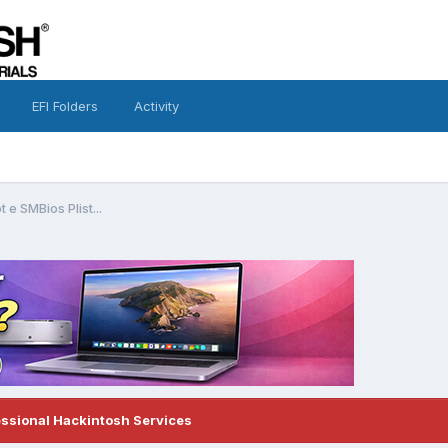
EFI Folders
Activity
 e SMBios Plist...
essional Hackintosh Services