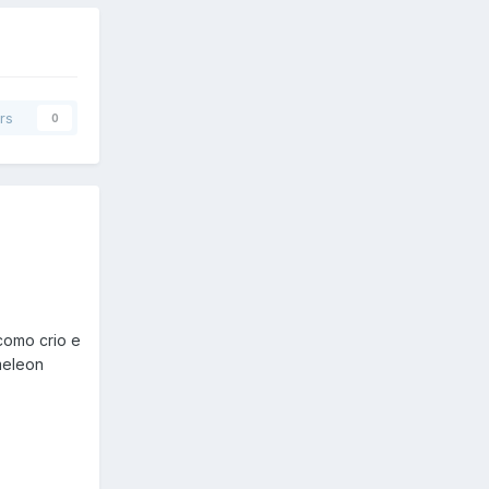
rs
0
 como crio e
meleon