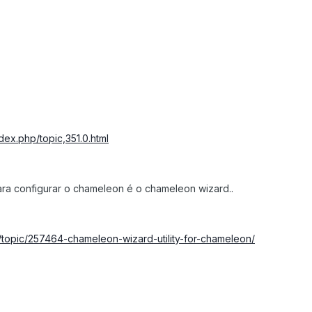
dex.php/topic,351.0.html
ra configurar o chameleon é o chameleon wizard..
/topic/257464-chameleon-wizard-utility-for-chameleon/