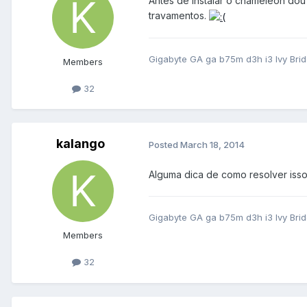
Antes de instalar o chameleon dou
travamentos.
Gigabyte GA ga b75m d3h i3 Ivy Br
Members
32
kalango
Posted
March 18, 2014
Alguma dica de como resolver iss
Gigabyte GA ga b75m d3h i3 Ivy Br
Members
32