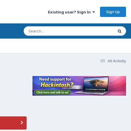
Sign Up
Existing user? Sign In
All Activity