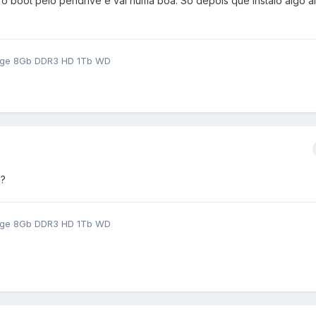
 o boot pelo pendrive e vai numa boa. Só depois que instalo algo a
idge 8Gb DDR3 HD 1Tb WD
o?
idge 8Gb DDR3 HD 1Tb WD