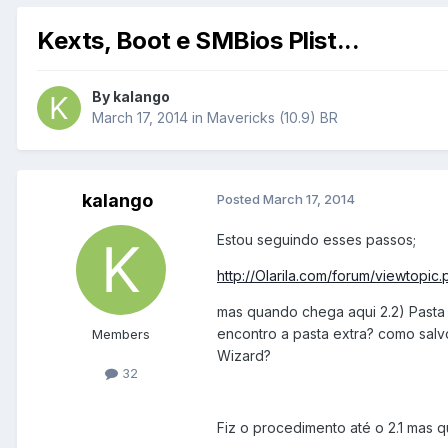
Kexts, Boot e SMBios Plist...
By
kalango
March 17, 2014
in
Mavericks (10.9) BR
kalango
Posted
March 17, 2014
Estou seguindo esses passos;
http://Olarila.com/forum/viewtopic
mas quando chega aqui 2.2) Pasta E
encontro a pasta extra? como sal
Members
Wizard?
32
Fiz o procedimento até o 2.1 mas qu