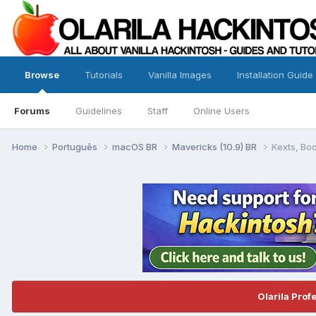
Browse
Tutorials
Vanilla Images
Installation Guide
Forums
Guidelines
Staff
Online Users
Home
Português
macOS BR
Mavericks (10.9) BR
Kexts, Boot
Olarila Prof