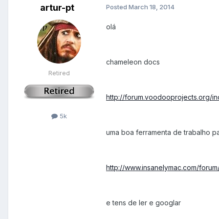
artur-pt
Posted
March 18, 2014
olá
chameleon docs
Retired
http://forum.voodooprojects.org/in
5k
uma boa ferramenta de trabalho pa
http://www.insanelymac.com/forum
e tens de ler e googlar