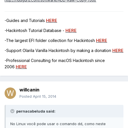
http://hddguru.com/software/HDD-Raw-Copy-Tool/
-Guides and Tutorials
HERE
-Hackintosh Tutorial Database -
HERE
-The largest EFI folder collection for Hackintosh
HERE
-Support Olarila Vanilla Hackintosh by making a donation
HERE
-Professional Consulting for macOS Hackintosh since
2006
HERE
willcanin
Posted
April 15, 2014
pernacabeluda said:
No Linux você pode usar o comando dd, como neste