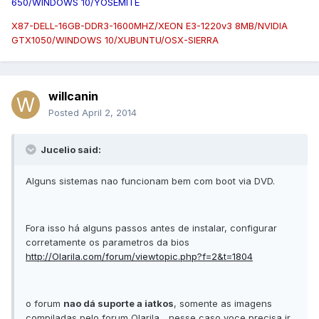
650/WINDOWS 10/YOSEMITE
X87-DELL-16GB-DDR3-1600MHZ/XEON E3-1220v3 8MB/NVIDIA
GTX1050/WINDOWS 10/XUBUNTU/OSX-SIERRA
willcanin
Posted
April 2, 2014
Jucelio said:
Alguns sistemas nao funcionam bem com boot via DVD.
Fora isso há alguns passos antes de instalar, configurar
corretamente os parametros da bios
http://Olarila.com/forum/viewtopic.php?f=2&t=1804
o forum
nao dá suporte a iatkos
, somente as imagens
compiladas pelo forum Olarila... nesse caso voce precisa ir