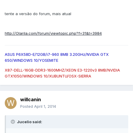
tente a versão do forum, mais atual
http://Olarila.com/forum/viewtopic.php?f=31&t=3984
ASUS P6X58D-E/12GB/i7-960 8MB 3.20GHz/NVIDIA GTX
650/WINDOWS 10/YOSEMITE
X87-DELL-16GB-DDR3-1600MHZ/XEON E3-1220v3 8MB/NVIDIA
GTX1050/WINDOWS 10/XUBUNTU/OSX-SIERRA
willcanin
Posted
April 1, 2014
Jucelio said: