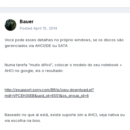
Bauer
Posted
April 15, 2014
Voce pode esses detalhes no próprio windows, se os discos são
gerenciados via AHCI/IDE ou SATA
Numa tarefa "muito dificil", colocar o modelo do seu notebook +
AHCI no google, eis o resultado:
http://esupport.sony.com/BR/p/swu-download.pl?
mdl=VPCEH30EB&upd_id=6551&os_group_id=6
Baseado no que aí está, existe suporte sim a AHCI, seja nativa ou
via escolha na bios.