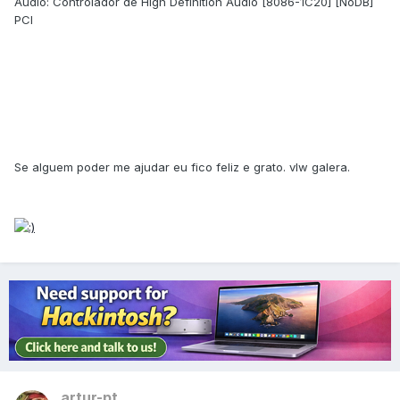
Audio: Controlador de High Definition Audio [8086-1C20] [NoDB]
PCI
Se alguem poder me ajudar eu fico feliz e grato. vlw galera.
artur-pt