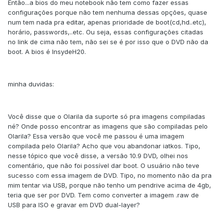
Então...a bios do meu notebook não tem como fazer essas
configurações porque não tem nenhuma dessas opções, quase
num tem nada pra editar, apenas prioridade de boot(cd,hd..etc),
horário, passwords,..etc. Ou seja, essas configurações citadas
no link de cima não tem, não sei se é por isso que o DVD não da
boot. A bios é InsydeH20.
minha duvidas:
Você disse que o Olarila da suporte só pra imagens compiladas
né? Onde posso encontrar as imagens que são compiladas pelo
Olarila? Essa versão que você me passou é uma imagem
compilada pelo Olarila? Acho que vou abandonar iatkos. Tipo,
nesse tópico que você disse, a versão 10.9 DVD, olhei nos
comentário, que não foi possível dar boot. O usuário não teve
sucesso com essa imagem de DVD. Tipo, no momento não da pra
mim tentar via USB, porque não tenho um pendrive acima de 4gb,
teria que ser por DVD. Tem como converter a imagem .raw de
USB para ISO e gravar em DVD dual-layer?