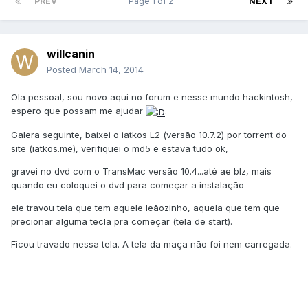
PREV
Page 1 of 2
NEXT
willcanin
Posted
March 14, 2014
Ola pessoal, sou novo aqui no forum e nesse mundo hackintosh,
espero que possam me ajudar
.
Galera seguinte, baixei o iatkos L2 (versão 10.7.2) por torrent do
site (iatkos.me), verifiquei o md5 e estava tudo ok,
gravei no dvd com o TransMac versão 10.4...até ae blz, mais
quando eu coloquei o dvd para começar a instalação
ele travou tela que tem aquele leãozinho, aquela que tem que
precionar alguma tecla pra começar (tela de start).
Ficou travado nessa tela. A tela da maça não foi nem carregada.