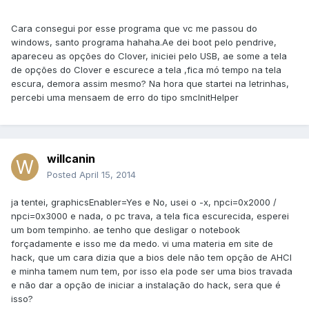
Cara consegui por esse programa que vc me passou do
windows, santo programa hahaha.Ae dei boot pelo pendrive,
apareceu as opções do Clover, iniciei pelo USB, ae some a tela
de opções do Clover e escurece a tela ,fica mó tempo na tela
escura, demora assim mesmo? Na hora que startei na letrinhas,
percebi uma mensaem de erro do tipo smcInitHelper
willcanin
Posted
April 15, 2014
ja tentei, graphicsEnabler=Yes e No, usei o -x, npci=0x2000 /
npci=0x3000 e nada, o pc trava, a tela fica escurecida, esperei
um bom tempinho. ae tenho que desligar o notebook
forçadamente e isso me da medo. vi uma materia em site de
hack, que um cara dizia que a bios dele não tem opção de AHCI
e minha tamem num tem, por isso ela pode ser uma bios travada
e não dar a opção de iniciar a instalação do hack, sera que é
isso?