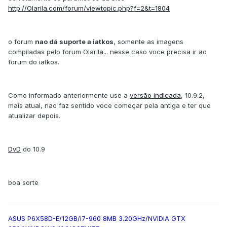
http://Olarila.com/forum/viewtopic.php?f=2&t=1804
o forum
nao dá suporte a iatkos
, somente as imagens
compiladas pelo forum Olarila... nesse caso voce precisa ir ao
forum do iatkos.
Como informado anteriormente use a
versão indicada
, 10.9.2,
mais atual, nao faz sentido voce começar pela antiga e ter que
atualizar depois.
DvD
do 10.9
boa sorte
ASUS P6X58D-E/12GB/i7-960 8MB 3.20GHz/NVIDIA GTX