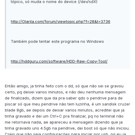
tópico, só muda o nome do device (/dev/sdX)
http://Olarila.com/forum/viewtopic.php?f=28&t=3736
Também pode tentar este programa no Windows
http://hddguru.com/software/HDD-Raw-Copy-Tool/
Então amigo, ja tinha feito com o dd, só que não sei se gravou
certo, pq deixei varios minutos, e não deu nenhuma mensagem
de finalizado, dizem que da pra saber qdo o pendrive para de
piscar só que meu pendrive não tem luzinha, é um sandisk cruzer
blade 8gb, ae depois de deixar varios minutos, acreditei que ja
tinha gravado e dei um Ctrl+C pra finalizar, pq no terminal não
me retornava nada, ae apareceu a mensagem dizendo que ja
tinha gravado uns 4.5gb na pendrive, dei boot só que não iniciou.
Creio que não seja configurações para iniciar por usb, pq eu ja