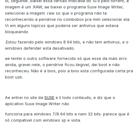
oi, seguinte...baixei essa versão indicada do 10.9 pelo torrent, a
imagem é um .RAW, ae baixei o programa Suse Image Writer,
selecionei a imagem .raw so que o programa não ta
reconhecendo a pendrive no combobox pra mim selecionar ela.
Vi em alguns topicos que poderia ser antivirus que estava
bloqueando
.Estou fazendo pelo windows 8 64 bits, e não tem antivirus, e o
windows defender esta desativado.
ae tentei o outro software fornecido só que esse da mais erro
ainda, gravei nele, o pendrive ficou ilegivel, dei boot e não
reconheceu. Não é a bios, pois a bios esta configurada certa pra
boot usb.
Ae entrei no site da
SUSE
e li todo conteudo, e diz que o
aplicativo Suse Image Writer não
funciona para windows 7/8 64 bits e nem 32 bits. parece que é
só compativel com windows xp e vista.