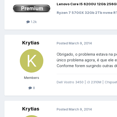
Lenovo Core I5 6200U 12Gb 256G
Ryzen 7 5700X 32Gb 2Tb nvme RT
1.2k
Krytias
Posted
March 9, 2014
Obrigado, o problema estava na po
único problema agora, é que ele es
Conforme forem surgindo outras dúv
Members
Dell Vostro 3450 | i3 2310M | Chips
8
Krytias
Posted
March 9, 2014