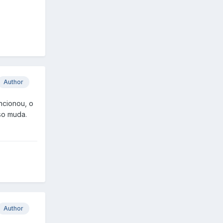
Author
ncionou, o
so muda.
Author