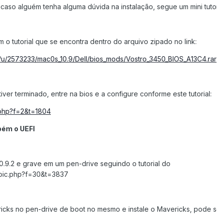
caso alguém tenha alguma dúvida na instalação, segue um mini tutor
om o tutorial que se encontra dentro do arquivo zipado no link:
m/u/2573233/mac0s_10.9/Dell/bios_mods/Vostro_3450_BIOS_A13C4.rar
ver terminado, entre na bios e a configure conforme este tutorial:
c.php?f=2&t=1804
bém o UEFI
0.9.2 e grave em um pen-drive seguindo o tutorial do
topic.php?f=30&t=3837
ricks no pen-drive de boot no mesmo e instale o Mavericks, pode 