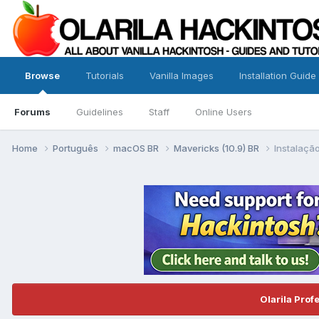
Browse
Tutorials
Vanilla Images
Installation Guide
Forums
Guidelines
Staff
Online Users
Home
Português
macOS BR
Mavericks (10.9) BR
Instalaçã
Olarila Prof