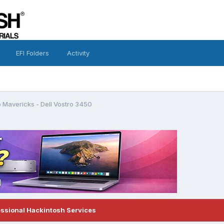
EFI Folders
Activity
o Mavericks - Dell Vostro 3450
essional Hackintosh Services