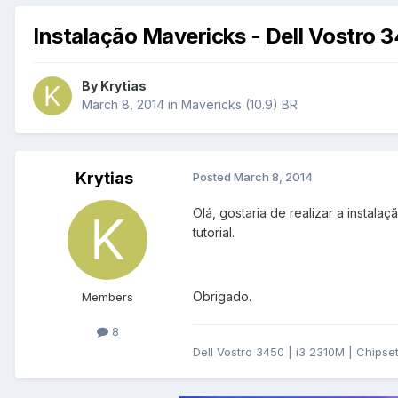
Instalação Mavericks - Dell Vostro 
By
Krytias
March 8, 2014
in
Mavericks (10.9) BR
Krytias
Posted
March 8, 2014
Olá, gostaria de realizar a instal
tutorial.
Obrigado.
Members
8
Dell Vostro 3450 | i3 2310M | Chips