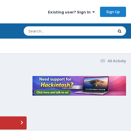
Sign Up
Existing user? Sign In
All Activity