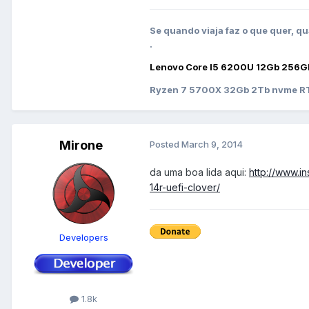
Se quando viaja faz o que quer, qu
.
Lenovo Core I5 6200U 12Gb 256G
Ryzen 7 5700X 32Gb 2Tb nvme RT
Mirone
Posted
March 9, 2014
da uma boa lida aqui:
http://www.i
14r-uefi-clover/
Developers
1.8k