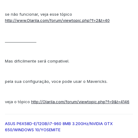
se não funcionar, veja esse tópico
http://www.Olarila.com/forum/viewtopic.php?f=2&t=40
_________________
Mas dificilmente será compativel.
pela sua configuração, voce pode usar o Mavericks.
veja o tópico
http://Olarila.com/forum/viewtopic.php?f=9&t=4146
ASUS P6X58D-E/12GB/i7-960 8MB 3.20GHz/NVIDIA GTX
650/WINDOWS 10/YOSEMITE