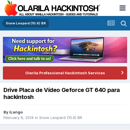
Snow Leopard (10.6) BR
Olarila Professional Hackintosh Services
Drive Placa de Vídeo Geforce GT 640 para
hackintosh
By
iLango
February 9, 2014
in
Snow Leopard (10.6) BR