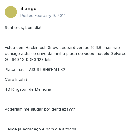
iLango
Posted
February 9, 2014
Senhores, bom dia!
Estou com Hackintosh Snow Leopard versão 10.6.8, mas não
consigo achar o drive da minha placa de video modelo GeForce
GT 640 1G DDR3 128 bits
Placa mae - ASUS P8H61-M LX2
Core Intel i3
4G Kingston de Memória
Poderiam me ajudar por gentileza???
Desde ja agradeço e bom dia a todos