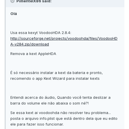
PimentelX86 said:
Olá
Usa essa kexyt VoodooHDA 2.8.4:
http://sourceforge.net/projects/voodoohda/files/VoodooHD
A-v284.zip/download
Remova a kext AppleHDA
É só necessário instalar a kext da bateria e pronto,
recomendo o app Kext Wizard para instalar kexts
Entendi acerca do áudio, Quando você tenta deslizar a
barra do volume ele não abaixa o som né?!
Se essa kext ai voodoohda não resolver teu problema...
posta o arquivo info.plist que está dentro dela que eu edito
ele para fazer isso funcionar.