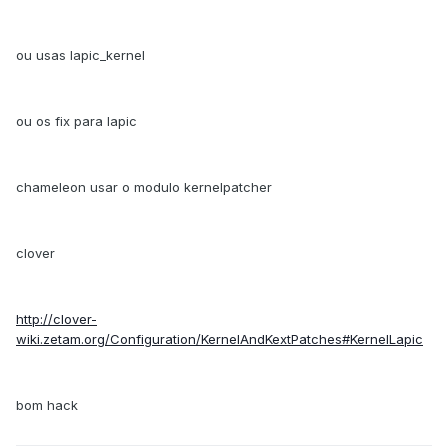
ou usas lapic_kernel
ou os fix para lapic
chameleon usar o modulo kernelpatcher
clover
http://clover-
wiki.zetam.org/Configuration/KernelAndKextPatches#KernelLapic
bom hack