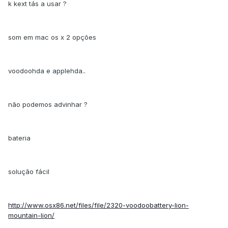
k kext tás a usar ?
som em mac os x 2 opções
voodoohda e applehda..
não podemos advinhar ?
bateria
solução fácil
http://www.osx86.net/files/file/2320-voodoobattery-lion-
mountain-lion/