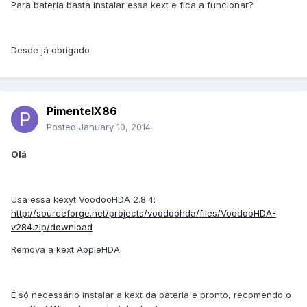
Para bateria basta instalar essa kext e fica a funcionar?
Desde já obrigado
PimentelX86
Posted
January 10, 2014
Olá
Usa essa kexyt VoodooHDA 2.8.4:
http://sourceforge.net/projects/voodoohda/files/VoodooHDA-
v284.zip/download
Remova a kext AppleHDA
É só necessário instalar a kext da bateria e pronto, recomendo o