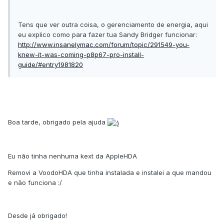
Tens que ver outra coisa, o gerenciamento de energia, aqui
eu explico como para fazer tua Sandy Bridger funcionar:
http://www.insanelymac.com/forum/topic/291549-you-
knew-it-was-coming-p8p67-pro-install-
guide/#entry1981820
Boa tarde, obrigado pela ajuda
Eu não tinha nenhuma kext da AppleHDA
Removi a VoodoHDA que tinha instalada e instalei a que mandou
e não funciona :/
Desde já obrigado!