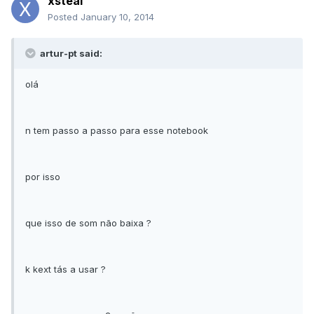
xsteal
Posted
January 10, 2014
artur-pt said:
olá
n tem passo a passo para esse notebook
por isso
que isso de som não baixa ?
k kext tás a usar ?