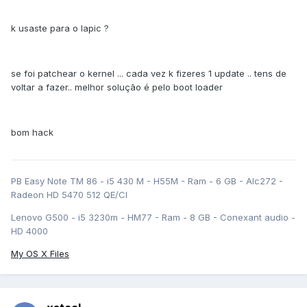
k usaste para o lapic ?
se foi patchear o kernel ... cada vez k fizeres 1 update .. tens de
voltar a fazer.. melhor solução é pelo boot loader
bom hack
PB Easy Note TM 86 - i5 430 M - H55M - Ram - 6 GB - Alc272 -
Radeon HD 5470 512 QE/CI
Lenovo G500 - i5 3230m - HM77 - Ram - 8 GB - Conexant audio -
HD 4000
My OS X Files