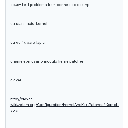
cpus=1 é 1 problema bem conhecido dos hp
ou usas lapic_kernel
ou os fix para lapic
chameleon usar o modulo kernelpatcher
clover
http://clover-
wiki.zetam.org/Configuration/KernelAndKextPatches#KernelL
apic