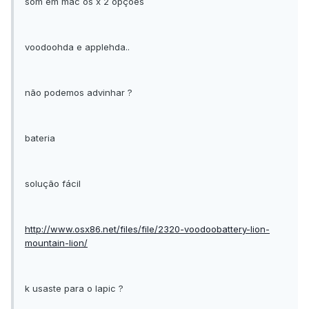
som em mac os x 2 opções
voodoohda e applehda..
não podemos advinhar ?
bateria
solução fácil
http://www.osx86.net/files/file/2320-voodoobattery-lion-
mountain-lion/
k usaste para o lapic ?