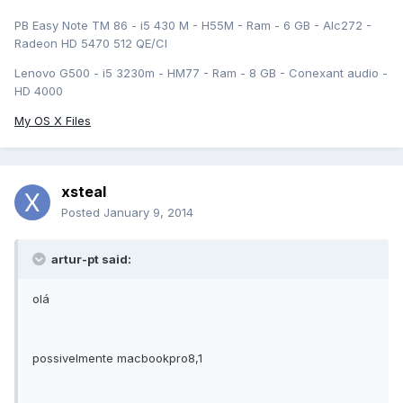
PB Easy Note TM 86 - i5 430 M - H55M - Ram - 6 GB - Alc272 -
Radeon HD 5470 512 QE/CI
Lenovo G500 - i5 3230m - HM77 - Ram - 8 GB - Conexant audio -
HD 4000
My OS X Files
xsteal
Posted
January 9, 2014
artur-pt said:
olá
possivelmente macbookpro8,1