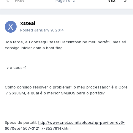
PREV
Page 1 of 2
NEXT
xsteal
Posted
January 9, 2014
Boa tarde, eu consegui fazer Hackintosh no meu portátil, mas só
consigo iniciar com a boot flag:
-v e cpus=1
Como consigo resolver o problema? o meu processador é o Core
i7 2630QM, e qual é o melhor SMBIOS para o portátil?
Specs do portátil:
http://www.cnet.com/laptops/hp-pavilion-dv6-
6070ep/4507-3121_7-35279147.html