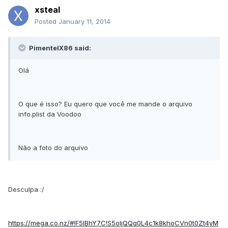
xsteal
Posted
January 11, 2014
PimentelX86 said:
Olá
O que é isso? Eu quero que você me mande o arquivo
info.plist da Voodoo
Não a foto do arquivo
Desculpa :/
https://mega.co.nz/#!F5IBhY7C!S5oljQQq0L4c1k8khoCVn0t0Zt4yM