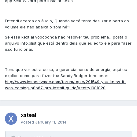
app Kext Wizard para instalar kexts
Entendi acerca do áudio, Quando você tenta deslizar a barra do
volume ele não abaixa o som né?!
Se essa kext ai voodoohda não resolver teu problema... posta o
arquivo info.plist que está dentro dela que eu edito ele para fazer
isso funcionar.
Tens que ver outra coisa, o gerenciamento de energia, aqui eu
explico como para fazer tua Sandy Bridger funcionar:
http://www.insanelymac.com/forum/topic/291549-you-knew-it-
was-coming-p8p67-pro-install-guide/#entry1981820
xsteal
Posted
January 11, 2014