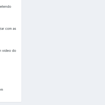
pretendo
izar com as
m video do
em