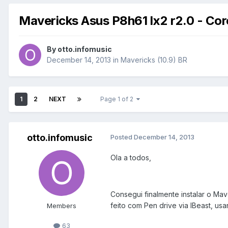
Mavericks Asus P8h61 lx2 r2.0 - Cor
By
otto.infomusic
December 14, 2013
in
Mavericks (10.9) BR
1
2
NEXT
Page 1 of 2
otto.infomusic
Posted
December 14, 2013
Ola a todos,
Consegui finalmente instalar o Mav
feito com Pen drive via IBeast, us
Members
63