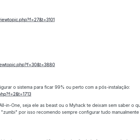
/viewtopic.php?f=27&t=3101
/viewtopic.php?f=30&t=3880
igurar o sistema para ficar 99% ou perto com a pós-instalação:
.php?f=2&t=1713
ll-in-One, seja ele as beast ou o Myhack te deixam sem saber o que
 "zumbi" por isso recomendo sempre configurar tudo manualmente