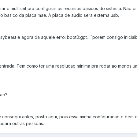
ar o multishit pra configurar os recursos basicos do sistema. Nao 
 o basico da placa mae. A placa de audio sera externa usb.
ybeast e agora da aquele erro: boot0:gpt... `porem consigo inicial
 entrada. Tem como ter uma resolucao minima pra rodar ao menos u
cao?
e consegui antes, posto aqui, pois essa minha configuracao e bem 
judara outras pessoas.