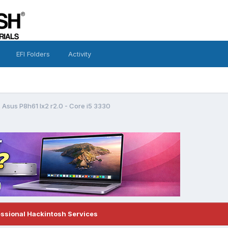
EFI Folders
Activity
 Asus P8h61 lx2 r2.0 - Core i5 3330
essional Hackintosh Services