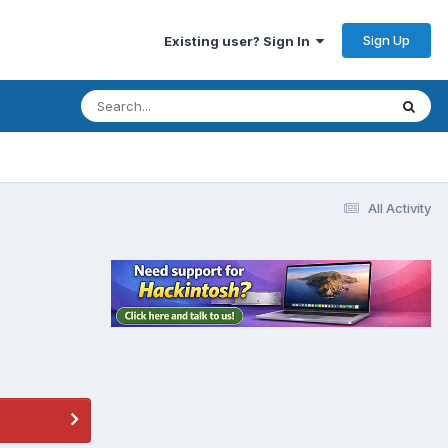
Sign Up
Existing user? Sign In
All Activity