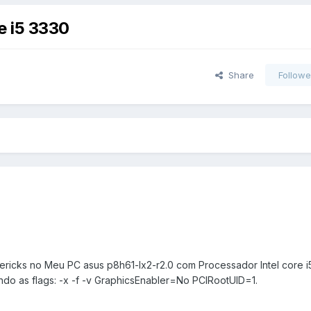
e i5 3330
Share
Followe
ericks no Meu PC asus p8h61-lx2-r2.0 com Processador Intel core i5
ando as flags: -x -f -v GraphicsEnabler=No PCIRootUID=1.