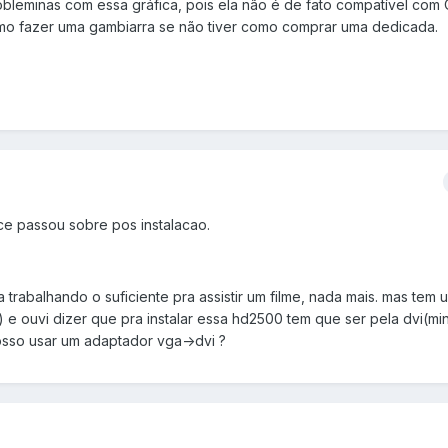
robleminas com essa gráfica, pois ela não é de fato compatível com
mo fazer uma gambiarra se não tiver como comprar uma dedicada.
ce passou sobre pos instalacao.
 trabalhando o suficiente pra assistir um filme, nada mais. mas tem
 e ouvi dizer que pra instalar essa hd2500 tem que ser pela dvi(mi
osso usar um adaptador vga->dvi ?