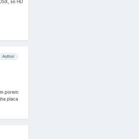
 OSX, só HD
Author
 um porem:
nha placa