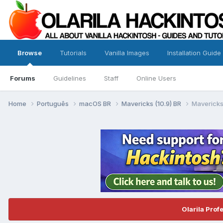
Browse
Tutorials
Vanilla Images
Installation Guide
Forums
Guidelines
Staff
Online Users
Home
Português
macOS BR
Mavericks (10.9) BR
Mavericks
Olarila Prof