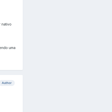
 nativo
mendo uma
Author