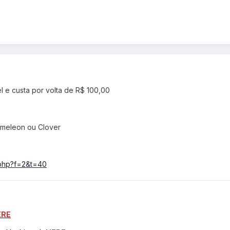
 e custa por volta de R$ 100,00
ameleon ou Clover
c.php?f=2&t=40
ERE