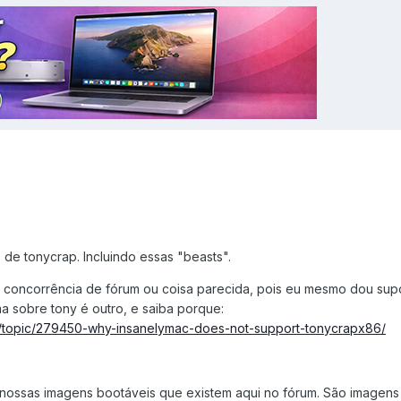
de tonycrap. Incluindo essas "beasts".
r concorrência de fórum ou coisa parecida, pois eu mesmo dou sup
a sobre tony é outro, e saiba porque:
m/topic/279450-why-insanelymac-does-not-support-tonycrapx86/
ossas imagens bootáveis que existem aqui no fórum. São imagens re