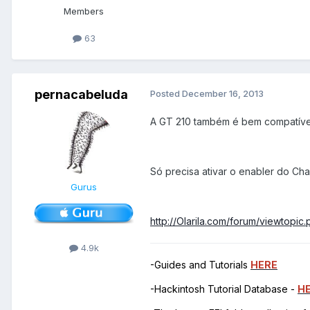
Members
63
pernacabeluda
Posted
December 16, 2013
A GT 210 também é bem compatível
Só precisa ativar o enabler do Ch
Gurus
http://Olarila.com/forum/viewtopi
4.9k
-Guides and Tutorials
HERE
-Hackintosh Tutorial Database -
H