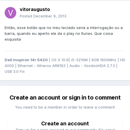
vitoraugusto
Posted
December 9, 2013
Então, esse botão que no meu teclado seria a interrogação ou a
barra, quando eu aperto ele da o play no Itunes. Que coisa
esquisita
Dell Inspiron 14r 5420
| OS X 10.9| i5-3210M | 6GB 1600MHz | HD
4000 | Ethernet - Atheros AR8162 | Audio - VoodooHDA 2.7.3 |
USB 3.0 Fix
Create an account or sign in to comment
You need to be a member in order to leave a comment
Create an account
Sign up for a new account in our community. It's easy!