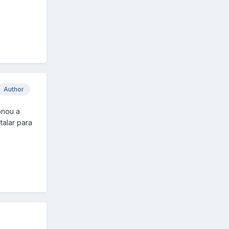
Author
onou a
alar para