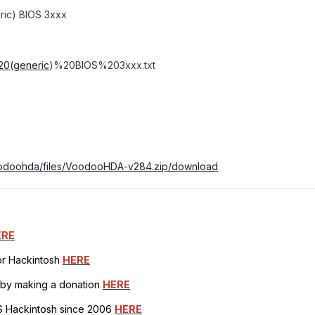
ric) BIOS 3xxx
20(generic
)%20BIOS%203xxx.txt
voodoohda/files/VoodooHDA-v284.zip/download
ERE
for Hackintosh
HERE
h by making a donation
HERE
OS Hackintosh since 2006
HERE