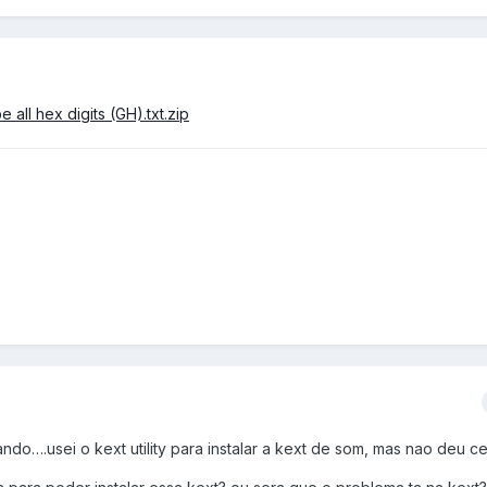
e all hex digits (GH).txt.zip
do….usei o kext utility para instalar a kext de som, mas nao deu c