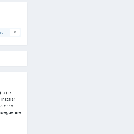
rs
0
(-x) e
instalar
 a essa
consegue me