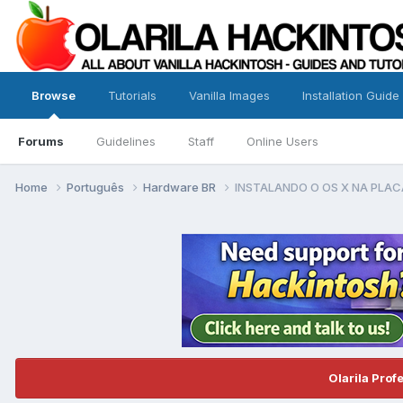
Browse
Tutorials
Vanilla Images
Installation Guide
Forums
Guidelines
Staff
Online Users
Home
Português
Hardware BR
INSTALANDO O OS X NA PLAC
Olarila Prof