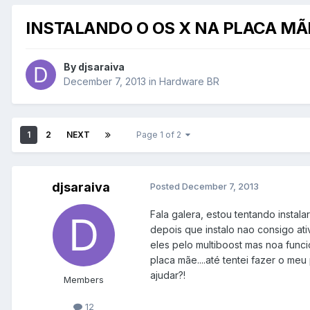
INSTALANDO O OS X NA PLACA MÃ
By
djsaraiva
December 7, 2013
in
Hardware BR
1
2
NEXT
Page 1 of 2
djsaraiva
Posted
December 7, 2013
Fala galera, estou tentando instal
depois que instalo nao consigo ativ
eles pelo multiboost mas noa func
placa mãe....até tentei fazer o me
ajudar?!
Members
12