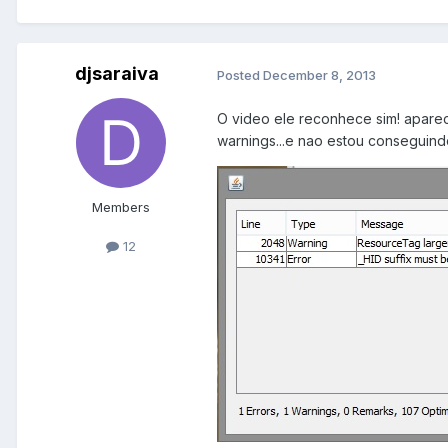
djsaraiva
Posted
December 8, 2013
O video ele reconhece sim! aparec
warnings...e nao estou conseguindo
Members
12