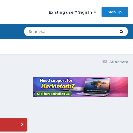
Sign Up
Existing user? Sign In
All Activity