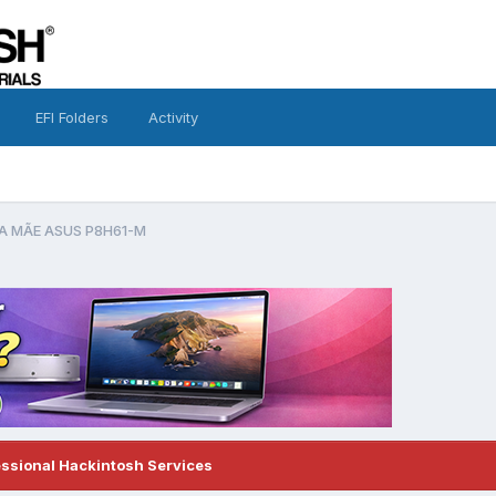
EFI Folders
Activity
A MÃE ASUS P8H61-M
essional Hackintosh Services