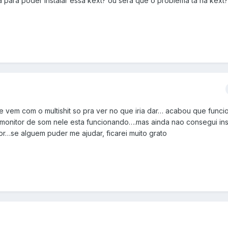
para poder instalar essa kext? ou sera que o problema ta na kext?
e vem com o multishit so pra ver no que iria dar… acabou que funci
onitor de som nele esta funcionando….mas ainda nao consegui inst
r…se alguem puder me ajudar, ficarei muito grato