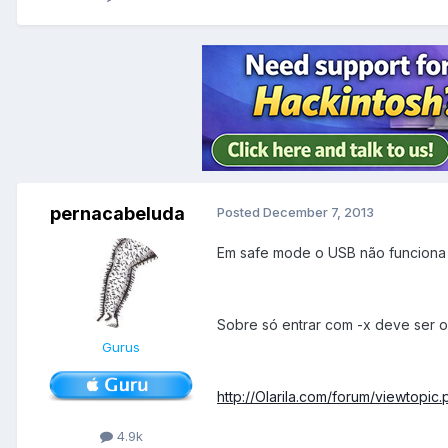
pernacabeluda
Posted
December 7, 2013
Em safe mode o USB não funciona
Sobre só entrar com -x deve ser o
Gurus
http://Olarila.com/forum/viewtopi
4.9k