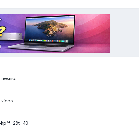
 mesmo.
 vídeo
c.php?f=2&t=40