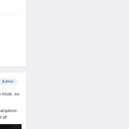
Author
 incial…so
 arquivos
 ja!