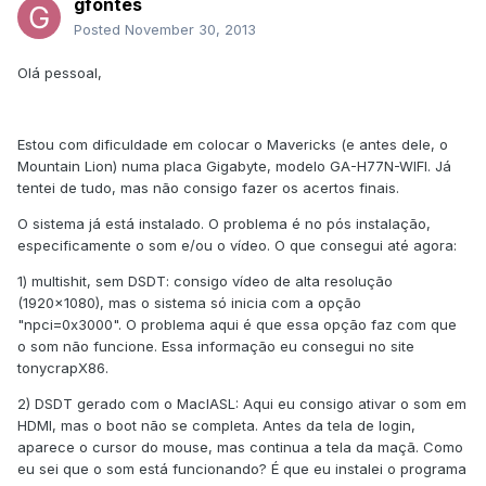
gfontes
Posted
November 30, 2013
Olá pessoal,
Estou com dificuldade em colocar o Mavericks (e antes dele, o
Mountain Lion) numa placa Gigabyte, modelo GA-H77N-WIFI. Já
tentei de tudo, mas não consigo fazer os acertos finais.
O sistema já está instalado. O problema é no pós instalação,
especificamente o som e/ou o vídeo. O que consegui até agora:
1) multishit, sem DSDT: consigo vídeo de alta resolução
(1920x1080), mas o sistema só inicia com a opção
"npci=0x3000". O problema aqui é que essa opção faz com que
o som não funcione. Essa informação eu consegui no site
tonycrapX86.
2) DSDT gerado com o MacIASL: Aqui eu consigo ativar o som em
HDMI, mas o boot não se completa. Antes da tela de login,
aparece o cursor do mouse, mas continua a tela da maçã. Como
eu sei que o som está funcionando? É que eu instalei o programa