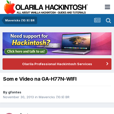
Mavericks (10.9) BR
Olarila Professional Hackintosh Services
Som e Vídeo na GA-H77N-WIFI
By
gfontes
November 30, 2013
in
Mavericks (10.9) BR