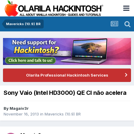
Mavericks (10.9) BR
Olarila Professional Hackintosh Services
Sony Vaio (Intel HD3000) QE CI não acelera
By
Magaiv3r
November 16, 2013
in
Mavericks (10.9) BR