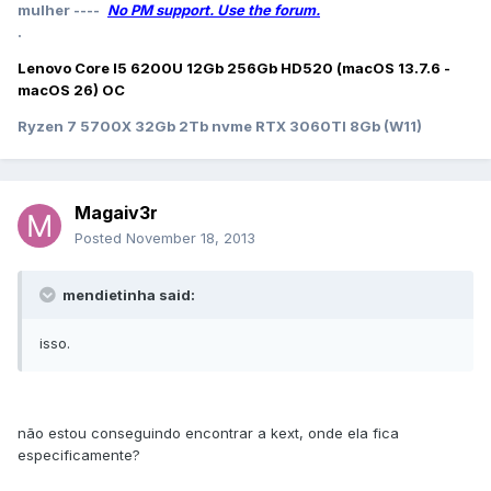
mulher ----
No PM support. Use the forum.
.
Lenovo Core I5 6200U 12Gb 256Gb HD520 (macOS 13.7.6 -
macOS 26) OC
Ryzen 7 5700X 32Gb 2Tb nvme RTX 3060TI 8Gb (W11)
Magaiv3r
Posted
November 18, 2013
mendietinha said:
isso.
não estou conseguindo encontrar a kext, onde ela fica
especificamente?