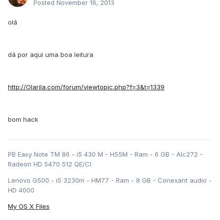
Posted
November 16, 2013
olá
dá por aqui uma boa leitura
http://Olarila.com/forum/viewtopic.php?f=3&t=1339
bom hack
PB Easy Note TM 86 - i5 430 M - H55M - Ram - 6 GB - Alc272 -
Radeon HD 5470 512 QE/CI
Lenovo G500 - i5 3230m - HM77 - Ram - 8 GB - Conexant audio -
HD 4000
My OS X Files