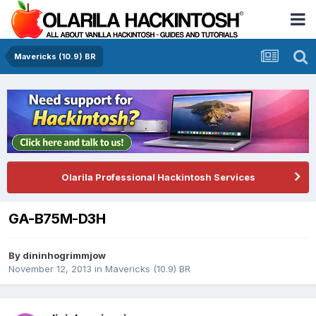
Mavericks (10.9) BR
Olarila Professional Hackintosh Services
GA-B75M-D3H
By
dininhogrimmjow
November 12, 2013
in
Mavericks (10.9) BR