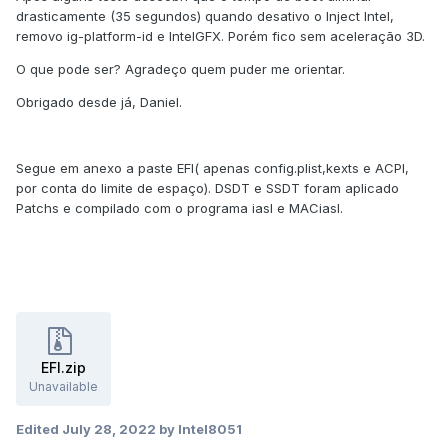
drasticamente (35 segundos) quando desativo o Inject Intel,
removo ig-platform-id e IntelGFX. Porém fico sem aceleração 3D.
O que pode ser? Agradeço quem puder me orientar.
Obrigado desde já, Daniel.
Segue em anexo a paste EFI( apenas config.plist,kexts e ACPI,
por conta do limite de espaço). DSDT e SSDT foram aplicado
Patchs e compilado com o programa iasl e MACiasl.
EFI.zip
Unavailable
Edited
July 28, 2022
by Intel8051