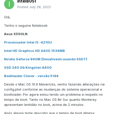
Intel8051
Posted
July 28, 2022
Olá,
Tenho o seguine Notebook:
Asus X550LN
Processador Intel i5 -4210U
Intel HD Graphics HD 4400 1536MB
Nvidia Geforce 840M (Desativado usando SSDT)
SSD 240 Gb Kingston A400
Bootloader Clover - versão 5148
Desde o Mac OS 10.9 Mavericks, venho fazendo alterações na
config.plist conforme as mudanças do sistema operacional e
bootloader. Por agora estou tendo um problema a respeito no
tempo de boot. Tanto no Mac OS Bir Sur quanto Monterey
apresentam lentidão no boot, acima de 2 minutos.
Após alguns teste descobri que o tempo de boot diminui