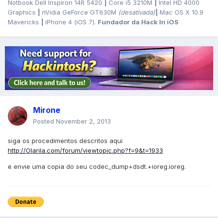
Notbook Dell Inspiron 14R 5420
|
Core i5 3210M
|
Intel HD 4000
Graphics
|
nVidia GeForce GT630M
(desativada)
|
Mac OS X 10.9
Mavericks
|
iPhone 4 (iOS 7).
Fundador da Hack In iOS
Mirone
Posted
November 2, 2013
siga os procedimentos descritos aqui
http://Olarila.com/forum/viewtopic.php?f=9&t=1933
e envie uma copia do seu codec_dump+dsdt.+ioreg.ioreg.