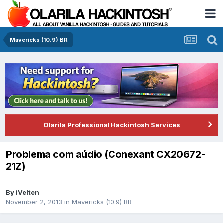
Mavericks (10.9) BR
Olarila Professional Hackintosh Services
Problema com aúdio (Conexant CX20672-
21Z)
By
iVelten
November 2, 2013
in
Mavericks (10.9) BR