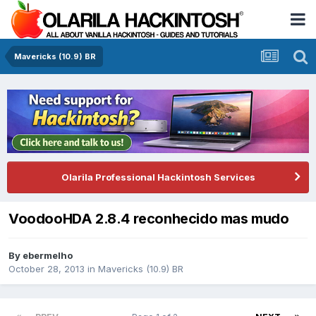
Mavericks (10.9) BR
Olarila Professional Hackintosh Services
VoodooHDA 2.8.4 reconhecido mas mudo
By
ebermelho
October 28, 2013
in
Mavericks (10.9) BR