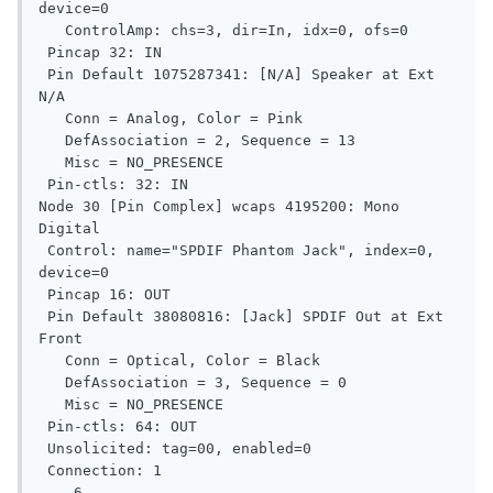
device=0

   ControlAmp: chs=3, dir=In, idx=0, ofs=0

 Pincap 32: IN

 Pin Default 1075287341: [N/A] Speaker at Ext 
N/A

   Conn = Analog, Color = Pink

   DefAssociation = 2, Sequence = 13

   Misc = NO_PRESENCE

 Pin-ctls: 32: IN

Node 30 [Pin Complex] wcaps 4195200: Mono 
Digital

 Control: name="SPDIF Phantom Jack", index=0, 
device=0

 Pincap 16: OUT

 Pin Default 38080816: [Jack] SPDIF Out at Ext 
Front

   Conn = Optical, Color = Black

   DefAssociation = 3, Sequence = 0

   Misc = NO_PRESENCE

 Pin-ctls: 64: OUT

 Unsolicited: tag=00, enabled=0

 Connection: 1

    6
