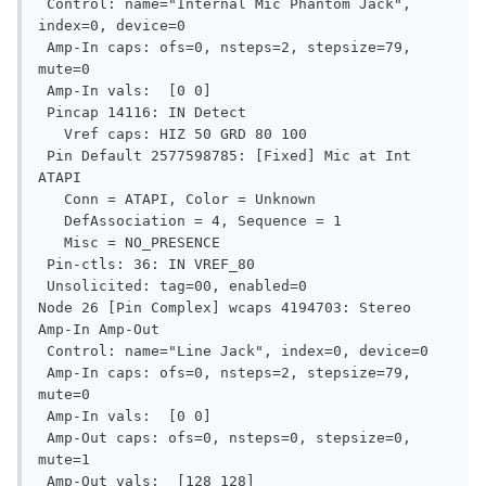
 Control: name="Internal Mic Phantom Jack", 
index=0, device=0

 Amp-In caps: ofs=0, nsteps=2, stepsize=79, 
mute=0

 Amp-In vals:  [0 0]

 Pincap 14116: IN Detect

   Vref caps: HIZ 50 GRD 80 100

 Pin Default 2577598785: [Fixed] Mic at Int 
ATAPI

   Conn = ATAPI, Color = Unknown

   DefAssociation = 4, Sequence = 1

   Misc = NO_PRESENCE

 Pin-ctls: 36: IN VREF_80

 Unsolicited: tag=00, enabled=0

Node 26 [Pin Complex] wcaps 4194703: Stereo 
Amp-In Amp-Out

 Control: name="Line Jack", index=0, device=0

 Amp-In caps: ofs=0, nsteps=2, stepsize=79, 
mute=0

 Amp-In vals:  [0 0]

 Amp-Out caps: ofs=0, nsteps=0, stepsize=0, 
mute=1

 Amp-Out vals:  [128 128]
