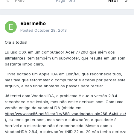
PREV
Page 1 of 2
NEXT
ebermelho
Posted
October 28, 2013
Olá a todos!
Eu uso OSX em um computador Acer 7720G que além dos
altifalantes, tem também um subwoofer, que resulta em um som
bastante limpo claro.
Tinha editado um AppleHDA em Lion/ML que reconhecia tudo,
mas tive que reformatar o computador e acabei por perder este
arquivo, e não tinha anotado os passos para recriar.
Já tentei com VoodooHDA, o problema é que a versão 2.8.4
reconhece e se instala, mas não emite nenhum som. Com uma
versão antiga do VoodooHDA (obtida em
http://www.osx86.net/files/file/688-voodoohda-alc268-64bit-ok/
), eu consigo ter som, mas sem o subwoofer, a qualidade é
horrível e o microfone não é reconhecido. Mesmo com o
VoodooHDA 2.8.4, o subwoofer (NID 22 ou 29 não tenho certeza