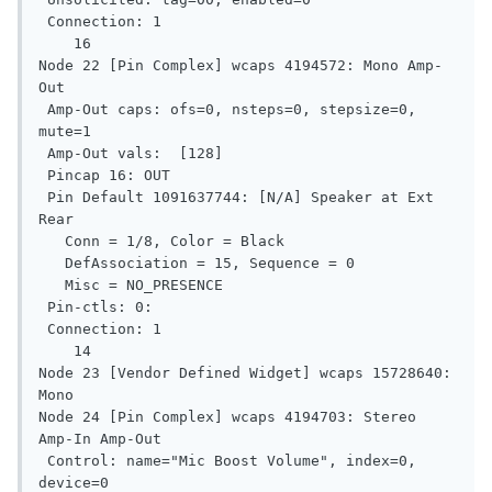
 Connection: 1

    16

Node 22 [Pin Complex] wcaps 4194572: Mono Amp-
Out

 Amp-Out caps: ofs=0, nsteps=0, stepsize=0, 
mute=1

 Amp-Out vals:  [128]

 Pincap 16: OUT

 Pin Default 1091637744: [N/A] Speaker at Ext 
Rear

   Conn = 1/8, Color = Black

   DefAssociation = 15, Sequence = 0

   Misc = NO_PRESENCE

 Pin-ctls: 0:

 Connection: 1

    14

Node 23 [Vendor Defined Widget] wcaps 15728640: 
Mono

Node 24 [Pin Complex] wcaps 4194703: Stereo 
Amp-In Amp-Out

 Control: name="Mic Boost Volume", index=0, 
device=0
