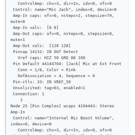
   ControlAmp: chs=3, dir=In, idx=0, ofs=0

 Control: name="Mic Jack", index=0, device=0

 Amp-In caps: ofs=0, nsteps=2, stepsize=79, 
mute=0

 Amp-In vals:  [0 0]

 Amp-Out caps: ofs=0, nsteps=0, stepsize=0, 
mute=1

 Amp-Out vals:  [128 128]

 Pincap 14132: IN OUT Detect

   Vref caps: HIZ 50 GRD 80 100

 Pin Default 44144704: [Jack] Mic at Ext Front

   Conn = 1/8, Color = Pink

   DefAssociation = 4, Sequence = 0

 Pin-ctls: 33: IN VREF_50

 Unsolicited: tag=03, enabled=1

 Connection: 1

    2

Node 25 [Pin Complex] wcaps 4194443: Stereo 
Amp-In

 Control: name="Internal Mic Boost Volume", 
index=0, device=0

   ControlAmp: chs=3, dir=In, idx=0, ofs=0
