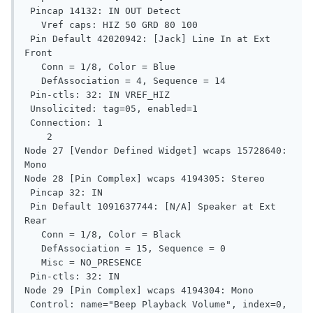
 Pincap 14132: IN OUT Detect

   Vref caps: HIZ 50 GRD 80 100

 Pin Default 42020942: [Jack] Line In at Ext 
Front

   Conn = 1/8, Color = Blue

   DefAssociation = 4, Sequence = 14

 Pin-ctls: 32: IN VREF_HIZ

 Unsolicited: tag=05, enabled=1

 Connection: 1

    2

Node 27 [Vendor Defined Widget] wcaps 15728640: 
Mono

Node 28 [Pin Complex] wcaps 4194305: Stereo

 Pincap 32: IN

 Pin Default 1091637744: [N/A] Speaker at Ext 
Rear

   Conn = 1/8, Color = Black

   DefAssociation = 15, Sequence = 0

   Misc = NO_PRESENCE

 Pin-ctls: 32: IN

Node 29 [Pin Complex] wcaps 4194304: Mono

 Control: name="Beep Playback Volume", index=0, 