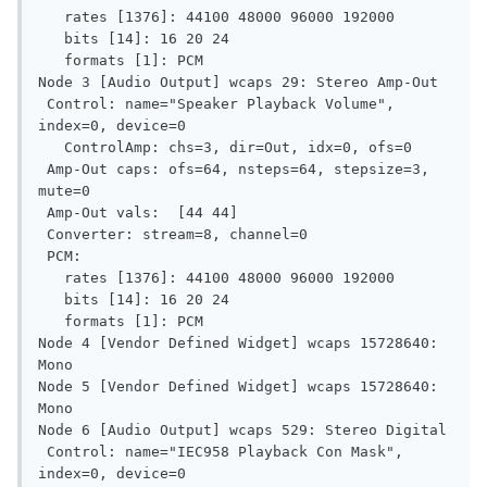
   rates [1376]: 44100 48000 96000 192000

   bits [14]: 16 20 24

   formats [1]: PCM

Node 3 [Audio Output] wcaps 29: Stereo Amp-Out

 Control: name="Speaker Playback Volume", 
index=0, device=0

   ControlAmp: chs=3, dir=Out, idx=0, ofs=0

 Amp-Out caps: ofs=64, nsteps=64, stepsize=3, 
mute=0

 Amp-Out vals:  [44 44]

 Converter: stream=8, channel=0

 PCM:

   rates [1376]: 44100 48000 96000 192000

   bits [14]: 16 20 24

   formats [1]: PCM

Node 4 [Vendor Defined Widget] wcaps 15728640: 
Mono

Node 5 [Vendor Defined Widget] wcaps 15728640: 
Mono

Node 6 [Audio Output] wcaps 529: Stereo Digital

 Control: name="IEC958 Playback Con Mask", 
index=0, device=0
