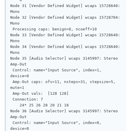
Node 31 [Vendor Defined Widget] wcaps 15728640: 
Mono

Node 32 [Vendor Defined Widget] wcaps 15728704: 
Mono

 Processing caps: benign=0, ncoeff=10

Node 33 [Vendor Defined Widget] wcaps 15728640: 
Mono

Node 34 [Vendor Defined Widget] wcaps 15728640: 
Mono

Node 35 [Audio Selector] wcaps 3145997: Stereo 
Amp-Out

 Control: name="Input Source", index=1, 
device=0

 Amp-Out caps: ofs=11, nsteps=31, stepsize=5, 
mute=1

 Amp-Out vals:  [128 128]

 Connection: 7

    24* 25 26 28 20 21 18

Node 36 [Audio Selector] wcaps 3145997: Stereo 
Amp-Out

 Control: name="Input Source", index=0, 
device=0
