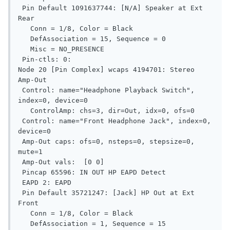
 Pin Default 1091637744: [N/A] Speaker at Ext 
Rear

   Conn = 1/8, Color = Black

   DefAssociation = 15, Sequence = 0

   Misc = NO_PRESENCE

 Pin-ctls: 0:

Node 20 [Pin Complex] wcaps 4194701: Stereo 
Amp-Out

 Control: name="Headphone Playback Switch", 
index=0, device=0

   ControlAmp: chs=3, dir=Out, idx=0, ofs=0

 Control: name="Front Headphone Jack", index=0, 
device=0

 Amp-Out caps: ofs=0, nsteps=0, stepsize=0, 
mute=1

 Amp-Out vals:  [0 0]

 Pincap 65596: IN OUT HP EAPD Detect

 EAPD 2: EAPD

 Pin Default 35721247: [Jack] HP Out at Ext 
Front

   Conn = 1/8, Color = Black

   DefAssociation = 1, Sequence = 15
