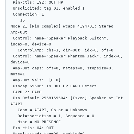
 Pin-ctls: 192: OUT HP

 Unsolicited: tag=01, enabled=1

 Connection: 1

    15

Node 21 [Pin Complex] wcaps 4194701: Stereo 
Amp-Out

 Control: name="Speaker Playback Switch", 
index=0, device=0

   ControlAmp: chs=3, dir=Out, idx=0, ofs=0

 Control: name="Speaker Phantom Jack", index=0, 
device=0

 Amp-Out caps: ofs=0, nsteps=0, stepsize=0, 
mute=1

 Amp-Out vals:  [0 0]

 Pincap 65596: IN OUT HP EAPD Detect

 EAPD 2: EAPD

 Pin Default 2568159504: [Fixed] Speaker at Int 
ATAPI

   Conn = ATAPI, Color = Unknown

   DefAssociation = 1, Sequence = 0

   Misc = NO_PRESENCE

 Pin-ctls: 64: OUT

 Unsolicited: tag=00, enabled=0
