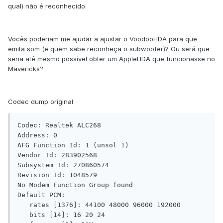
qual) não é reconhecido.
Vocês poderiam me ajudar a ajustar o VoodooHDA para que
emita som (e quem sabe reconheça o subwoofer)? Ou será que
seria até mesmo possível obter um AppleHDA que funcionasse no
Mavericks?
Codec dump original
Codec: Realtek ALC268

Address: 0

AFG Function Id: 1 (unsol 1)

Vendor Id: 283902568

Subsystem Id: 270860574

Revision Id: 1048579

No Modem Function Group found

Default PCM:

   rates [1376]: 44100 48000 96000 192000

   bits [14]: 16 20 24
