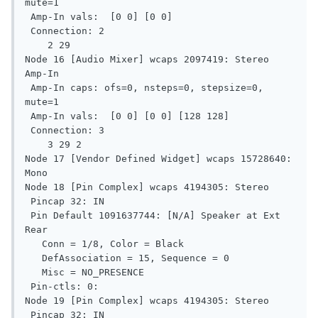
mute=1

 Amp-In vals:  [0 0] [0 0]

 Connection: 2

    2 29

Node 16 [Audio Mixer] wcaps 2097419: Stereo 
Amp-In

 Amp-In caps: ofs=0, nsteps=0, stepsize=0, 
mute=1

 Amp-In vals:  [0 0] [0 0] [128 128]

 Connection: 3

    3 29 2

Node 17 [Vendor Defined Widget] wcaps 15728640: 
Mono

Node 18 [Pin Complex] wcaps 4194305: Stereo

 Pincap 32: IN

 Pin Default 1091637744: [N/A] Speaker at Ext 
Rear

   Conn = 1/8, Color = Black

   DefAssociation = 15, Sequence = 0

   Misc = NO_PRESENCE

 Pin-ctls: 0:

Node 19 [Pin Complex] wcaps 4194305: Stereo

 Pincap 32: IN
