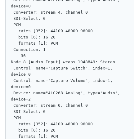
device=0

 Converter: stream=4, channel=0

 SDI-Select: 0

 PCM:

   rates [352]: 44100 48000 96000

   bits [6]: 16 20

   formats [1]: PCM

 Connection: 1

    36

Node 8 [Audio Input] wcaps 1048849: Stereo

 Control: name="Capture Switch", index=1, 
device=0

 Control: name="Capture Volume", index=1, 
device=0

 Device: name="ALC268 Analog", type="Audio", 
device=2

 Converter: stream=0, channel=0

 SDI-Select: 0

 PCM:

   rates [352]: 44100 48000 96000

   bits [6]: 16 20

   formats [1]: PCM
