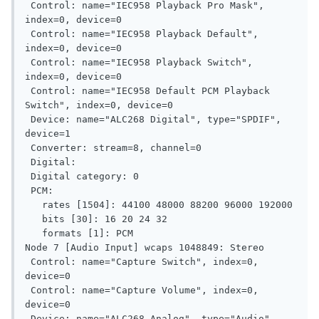
 Control: name="IEC958 Playback Pro Mask", 
index=0, device=0

 Control: name="IEC958 Playback Default", 
index=0, device=0

 Control: name="IEC958 Playback Switch", 
index=0, device=0

 Control: name="IEC958 Default PCM Playback 
Switch", index=0, device=0

 Device: name="ALC268 Digital", type="SPDIF", 
device=1

 Converter: stream=8, channel=0

 Digital:

 Digital category: 0

 PCM:

   rates [1504]: 44100 48000 88200 96000 192000

   bits [30]: 16 20 24 32

   formats [1]: PCM

Node 7 [Audio Input] wcaps 1048849: Stereo

 Control: name="Capture Switch", index=0, 
device=0

 Control: name="Capture Volume", index=0, 
device=0

 Device: name="ALC268 Analog", type="Audio", 