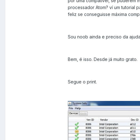
por uma compativel, se puderem me
processador Atom? ví um tutorial pa
feliz se conseguisse máxima compa
Sou noob ainda e preciso da ajud
Bem, é isso. Desde já muito grato.
Segue o print.