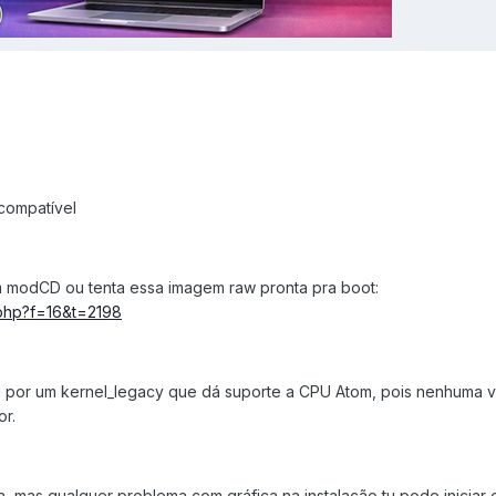
ncompatível
 modCD ou tenta essa imagem raw pronta pra boot:
c.php?f=16&t=2198
 por um kernel_legacy que dá suporte a CPU Atom, pois nenhuma 
r.
, mas qualquer problema com gráfica na instalação tu pode iniciar 