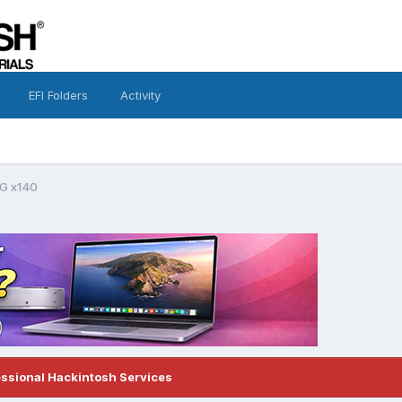
EFI Folders
Activity
G x140
essional Hackintosh Services