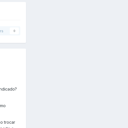
rs
0
indicado?
omo
o trocar