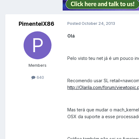
PimentelX86
Posted
October 24, 2013
Olá
Pelo visto teu net já é um pouco i
Members
640
Recomendo usar SL retail+nawcom
http://Olarila.com/forum/viewtopi
Mas terá que mudar o mach_kernel
OSX da suporte a esse processado
Gráfica também não sei se funciona