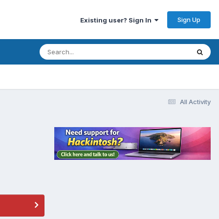
Sign Up
Existing user? Sign In
All Activity