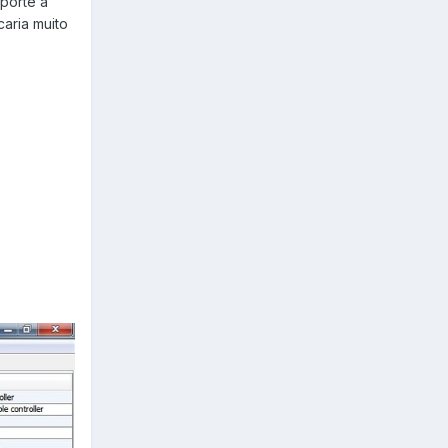
porte a
caria muito