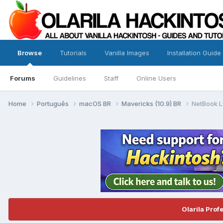
Browse
Tutorials
Vanilla Images
Installation Guide
Forums
Guidelines
Staff
Online Users
Home
Português
macOS BR
Mavericks (10.9) BR
NetBook L
Olarila Prof