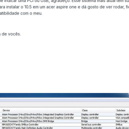
 indicar uma PCI ou USB, agradeço. Esse sistema mais atual tem su
ra instalar o 10.5 em um acer aspire one e dá gosto de ver rodar, fi
tibilidade com o meu.
a de vocês.