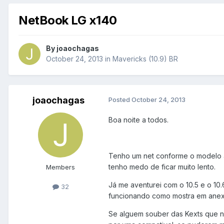
NetBook LG x140
By
joaochagas
October 24, 2013
in
Mavericks (10.9) BR
joaochagas
Posted
October 24, 2013
Boa noite a todos.
Tenho um net conforme o modelo ac
tenho medo de ficar muito lento.
Members
Já me aventurei com o 10.5 e o 10
32
funcionando como mostra em anex
Se alguem souber das Kexts que nes