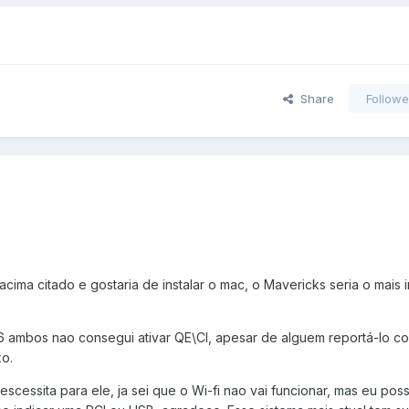
Share
Followe
ima citado e gostaria de instalar o mac, o Mavericks seria o mais 
.6 ambos nao consegui ativar QE\CI, apesar de alguem reportá-lo c
o.
cessita para ele, ja sei que o Wi-fi nao vai funcionar, mas eu poss