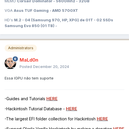
MEMO
Corsair Dominator - 5600mhz - 32GB
VGA
Asus TUF Gaming - AMD 5700XT
HD's
M.2 - 04 (Samsung 970, HP, XPG) de 01T - 02 SSDs
Samsung Evo 850 (01 TB) -
Administrators
MaLd0n
Posted
December 20, 2024
Essa IGPU não tem suporte
-Guides and Tutorials
HERE
-Hackintosh Tutorial Database -
HERE
-The largest EFI folder collection for Hackintosh
HERE
-Support Olarila Vanilla Hackintosh by making a donation
HERE