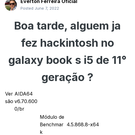
Everton Ferreira Oficial
Posted
June 7, 2022
Boa tarde, alguem ja
fez hackintosh no
galaxy book s i5 de 11°
geração ?
Ver
AIDA64
são
v6.70.600
0/br
Módulo de
Benchmar
4.5.868.8-x64
k