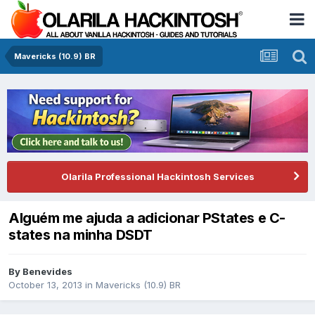
Mavericks (10.9) BR
Olarila Professional Hackintosh Services
Alguém me ajuda a adicionar PStates e C-
states na minha DSDT
By
Benevides
October 13, 2013
in
Mavericks (10.9) BR