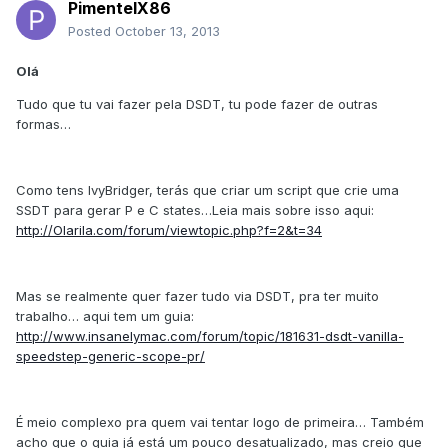
PimentelX86
Posted
October 13, 2013
Olá
Tudo que tu vai fazer pela DSDT, tu pode fazer de outras
formas…
Como tens IvyBridger, terás que criar um script que crie uma
SSDT para gerar P e C states…Leia mais sobre isso aqui:
http://Olarila.com/forum/viewtopic.php?f=2&t=34
Mas se realmente quer fazer tudo via DSDT, pra ter muito
trabalho… aqui tem um guia:
http://www.insanelymac.com/forum/topic/181631-dsdt-vanilla-
speedstep-generic-scope-pr/
É meio complexo pra quem vai tentar logo de primeira… Também
acho que o guia já está um pouco desatualizado, mas creio que