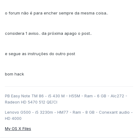
o forum não é para encher sempre da mesma coisa..
considera 1 aviso.. da próxima apago o post..
e segue as instruções do outro post
bom hack
PB Easy Note TM 86 - i5 430 M - H55M - Ram - 6 GB - Alc272 -
Radeon HD 5470 512 QE/CI
Lenovo G500 - i5 3230m - HM77 - Ram - 8 GB - Conexant audio -
HD 4000
My OS X Files