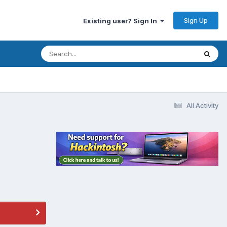
Sign Up
Existing user? Sign In
All Activity