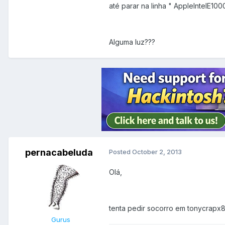
até parar na linha " AppleIntelE100
Alguma luz???
pernacabeluda
Posted
October 2, 2013
Olá,
tenta pedir socorro em tonycrapx
Gurus