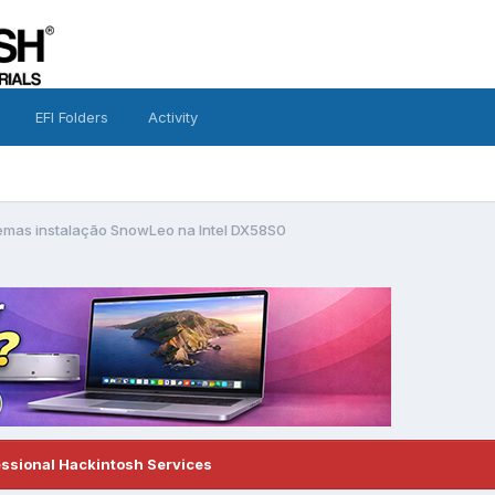
EFI Folders
Activity
emas instalação SnowLeo na Intel DX58S0
essional Hackintosh Services