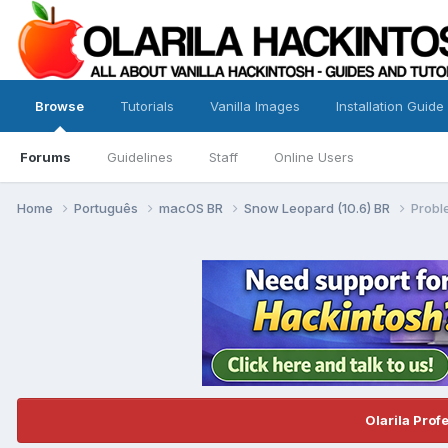
Browse
Tutorials
Vanilla Images
Installation Guide
Forums
Guidelines
Staff
Online Users
Home
Português
macOS BR
Snow Leopard (10.6) BR
Probl
Olarila Prof