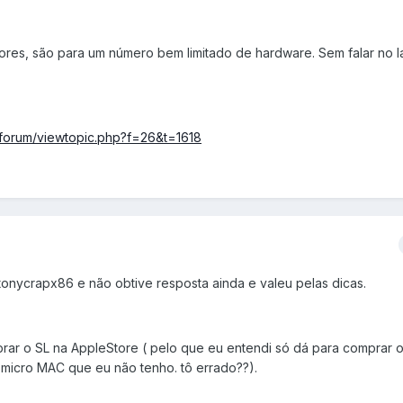
ores, são para um número bem limitado de hardware. Sem falar no 
m/forum/viewtopic.php?f=26&t=1618
tonycrapx86 e não obtive resposta ainda e valeu pelas dicas.
rar o SL na AppleStore ( pelo que eu entendi só dá para comprar 
 micro MAC que eu não tenho. tô errado??).