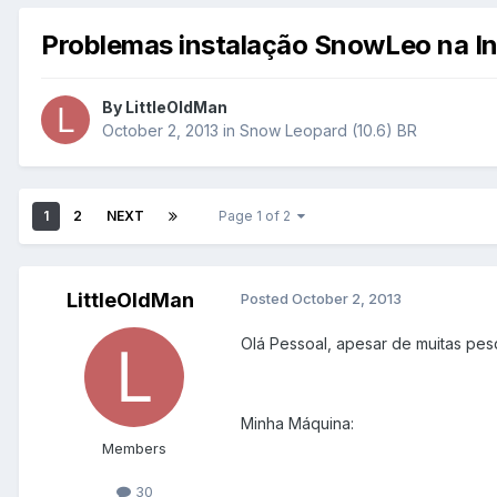
Problemas instalação SnowLeo na I
By
LittleOldMan
October 2, 2013
in
Snow Leopard (10.6) BR
1
2
NEXT
Page 1 of 2
LittleOldMan
Posted
October 2, 2013
Olá Pessoal, apesar de muitas pesq
Minha Máquina:
Members
30