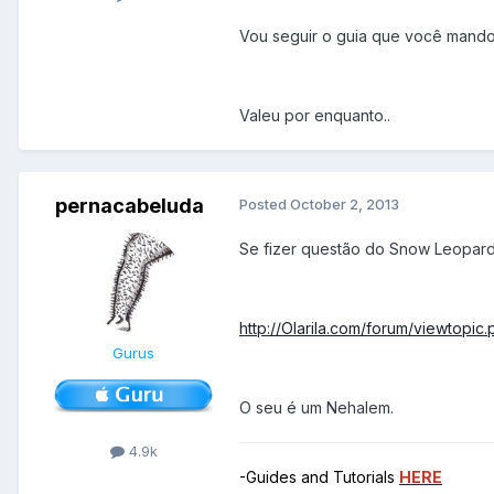
Vou seguir o guia que você mandou
Valeu por enquanto..
pernacabeluda
Posted
October 2, 2013
Se fizer questão do Snow Leopard,
http://Olarila.com/forum/viewtopic
Gurus
O seu é um Nehalem.
4.9k
-Guides and Tutorials
HERE