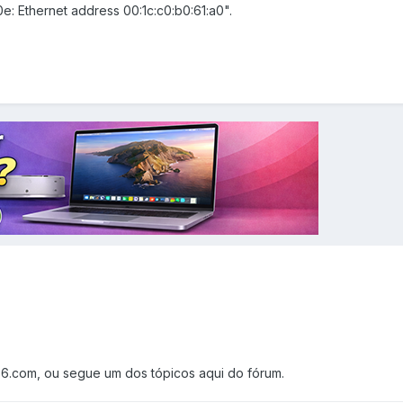
0e: Ethernet address 00:1c:c0:b0:61:a0".
86.com, ou segue um dos tópicos aqui do fórum.