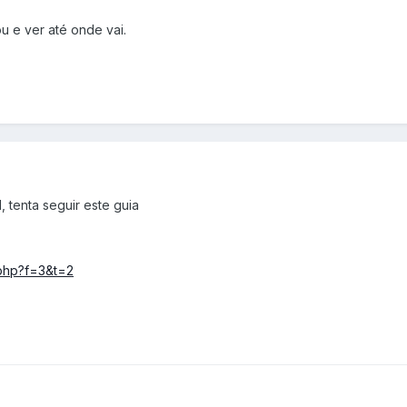
 e ver até onde vai.
 tenta seguir este guia
.php?f=3&t=2