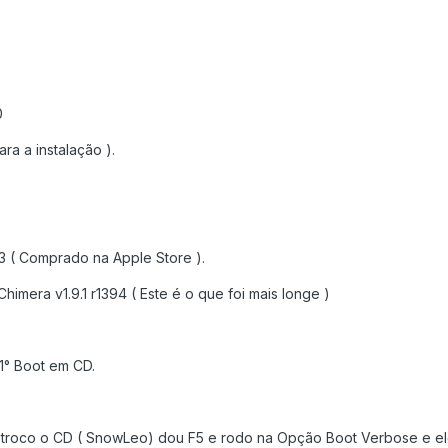
0
ra a instalação ).
3 ( Comprado na Apple Store ).
Chimera v1.9.1 r1394 ( Este é o que foi mais longe )
1° Boot em CD.
 troco o CD ( SnowLeo) dou F5 e rodo na Opção Boot Verbose e e