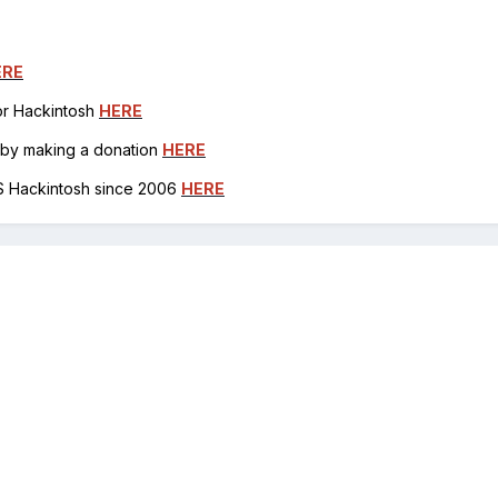
ERE
for Hackintosh
HERE
h by making a donation
HERE
OS Hackintosh since 2006
HERE