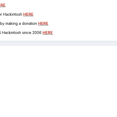
ERE
for Hackintosh
HERE
h by making a donation
HERE
OS Hackintosh since 2006
HERE