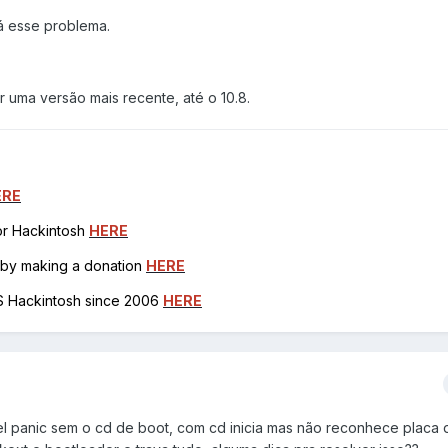
á esse problema.
uma versão mais recente, até o 10.8.
ERE
for Hackintosh
HERE
h by making a donation
HERE
OS Hackintosh since 2006
HERE
nel panic sem o cd de boot, com cd inicia mas não reconhece placa