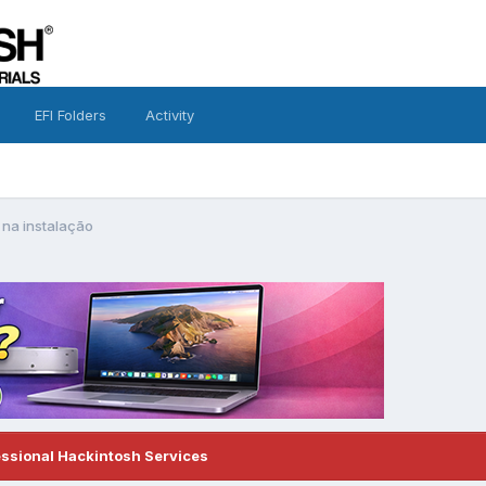
EFI Folders
Activity
 na instalação
essional Hackintosh Services