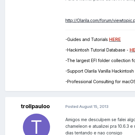
http://Olarila.com/forum/viewtopi
-Guides and Tutorials
HERE
-Hackintosh Tutorial Database -
H
-The largest EFI folder collection 
-Support Olarila Vanilla Hackintos
-Professional Consulting for mac
trollpauloo
Posted
August 15, 2013
Amigos me desculpem se falei algo
chameleon e atualizei pra 10.6.3 e
dias tentando e nao consigo