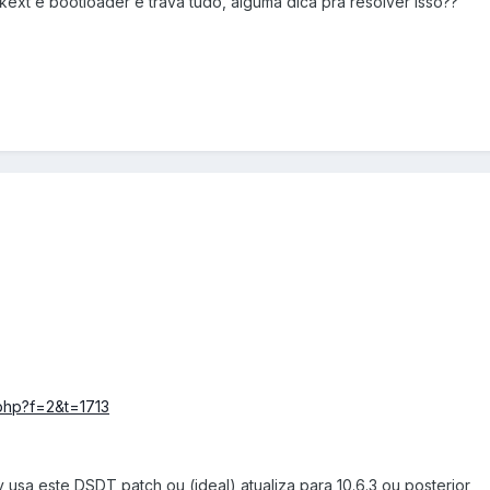
 a kext e bootloader e trava tudo, alguma dica pra resolver isso??
.php?f=2&t=1713
 usa este DSDT patch ou (ideal) atualiza para 10.6.3 ou posterior