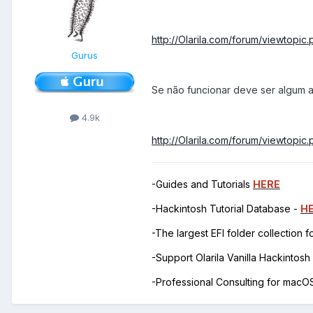
http://Olarila.com/forum/viewtopic
Gurus
Se não funcionar deve ser algum a
4.9k
http://Olarila.com/forum/viewtopi
-Guides and Tutorials
HERE
-Hackintosh Tutorial Database -
H
-The largest EFI folder collection 
-Support Olarila Vanilla Hackintos
-Professional Consulting for mac