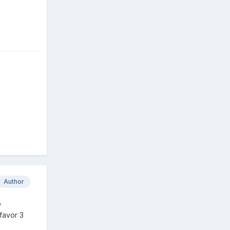
Author
o
favor 3