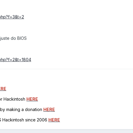
.php?f=3&t=2
juste do BIOS
c.php?f=2&t=1804
ERE
for Hackintosh
HERE
h by making a donation
HERE
OS Hackintosh since 2006
HERE