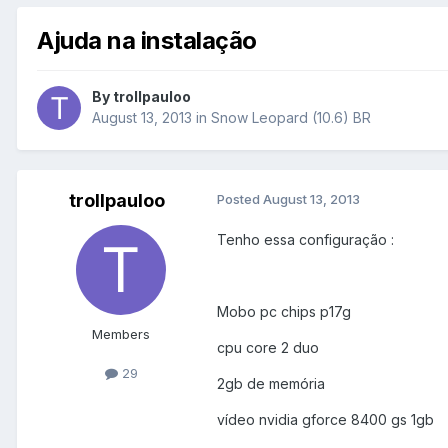
Ajuda na instalação
By
trollpauloo
August 13, 2013
in
Snow Leopard (10.6) BR
trollpauloo
Posted
August 13, 2013
Tenho essa configuração :
Mobo pc chips p17g
Members
cpu core 2 duo
29
2gb de memória
vídeo nvidia gforce 8400 gs 1gb