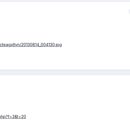
cteagxtlyn/20130814_004130.jpg
c.php?f=3&t=20