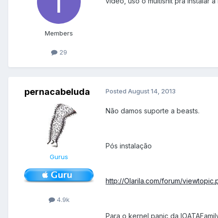
vídeo, uso o multishit pra instalar
Members
29
pernacabeluda
Posted
August 14, 2013
Não damos suporte a beasts.
Pós instalação
Gurus
http://Olarila.com/forum/viewtopic
4.9k
Para o kernel panic da IOATAFamily