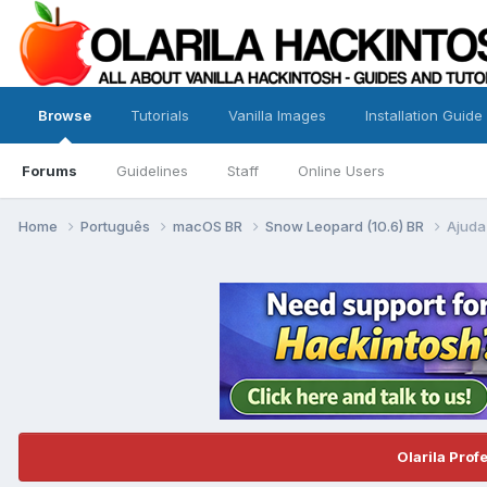
Browse
Tutorials
Vanilla Images
Installation Guide
Forums
Guidelines
Staff
Online Users
Home
Português
macOS BR
Snow Leopard (10.6) BR
Ajuda
Olarila Prof