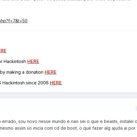
c.php?f=7&t=50
ERE
for Hackintosh
HERE
h by making a donation
HERE
OS Hackintosh since 2006
HERE
 errado, sou novo nesse mundo e nao sei o que e beasts, instalei 
 mesmo assim so inicia com cd de boot, o que fazer alg ajuda ai por 