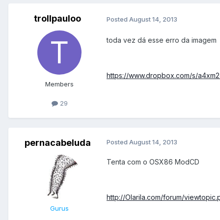
trollpauloo
Posted
August 14, 2013
toda vez dá esse erro da imagem
https://www.dropbox.com/s/a4xm2
Members
29
pernacabeluda
Posted
August 14, 2013
Tenta com o OSX86 ModCD
http://Olarila.com/forum/viewtopi
Gurus