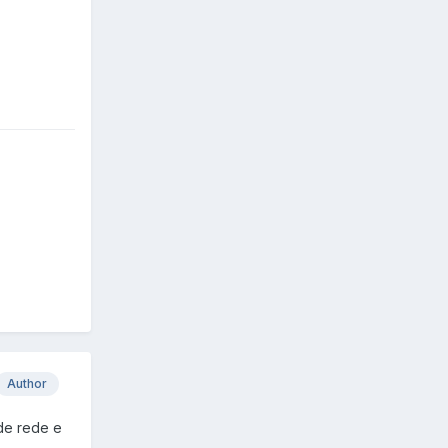
Author
 de rede e