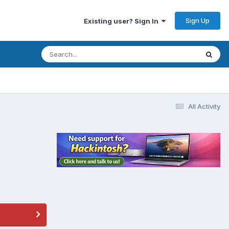
Sign Up
Existing user? Sign In
All Activity