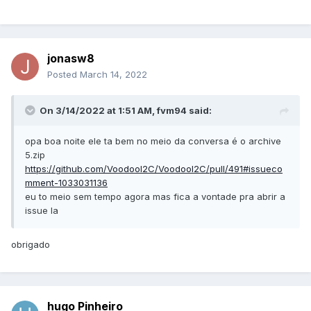
jonasw8
Posted
March 14, 2022
On 3/14/2022 at 1:51 AM,
fvm94
said:
opa boa noite ele ta bem no meio da conversa é o archive
5.zip
https://github.com/VoodooI2C/VoodooI2C/pull/491#issueco
mment-1033031136
eu to meio sem tempo agora mas fica a vontade pra abrir a
issue la
obrigado
hugo Pinheiro