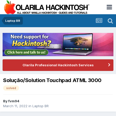
Laptop BR
Olarila Professional Hackintosh Services
Solução/Solution Touchpad ATML 3000
solved
By
fvm94
March 11, 2022
in
Laptop BR