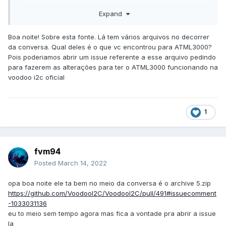
touchpad
Expand
fonte
github
https://github.com/VoodooI2C/VoodooI2C/pull/491
Boa noite! Sobre esta fonte. Lá tem vários arquivos no decorrer
da conversa. Qual deles é o que vc encontrou para ATML3000?
Pois poderiamos abrir um issue referente a esse arquivo pedindo
para fazerem as alterações para ter o ATML3000 funcionando na
voodoo i2c oficial
I2C_atml3000.zip
208.4 kB
·
2 downloads
1
fvm94
Posted
March 14, 2022
opa boa noite ele ta bem no meio da conversa é o archive 5.zip
https://github.com/VoodooI2C/VoodooI2C/pull/491#issuecomment
-1033031136
eu to meio sem tempo agora mas fica a vontade pra abrir a issue
la