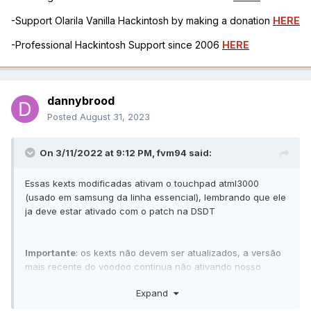
-Support Olarila Vanilla Hackintosh by making a donation
HERE
-Professional Hackintosh Support since 2006
HERE
dannybrood
Posted
August 31, 2023
On 3/11/2022 at 9:12 PM,
fvm94
said:
Essas kexts modificadas ativam o touchpad atml3000
(usado em samsung da linha essencial), lembrando que ele
ja deve estar ativado com o patch na DSDT
Importante
:
os kexts não devem ser atualizados, a versão
mais recente do voodoo continua não ativando nosso
touchpad
Expand
fonte
github
https://github.com/VoodooI2C/VoodooI2C/pull/491