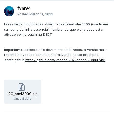
fvm94
Posted
March 11, 2022
Essas kexts modificadas ativam o touchpad atml3000 (usado em
samsung da linha essencial), lembrando que ele ja deve estar
ativado com o patch na DSDT
Importante
:
os kexts não devem ser atualizados, a versão mais
recente do voodoo continua não ativando nosso touchpad
fonte github
https://github.com/VoodooI2C/VoodooI2C/pull/491
I2C_atml3000.zip
Unavailable