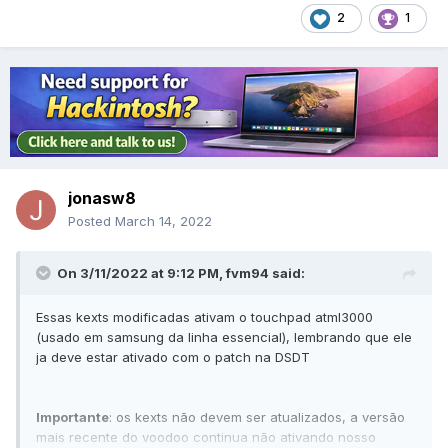
2
1
jonasw8
Posted
March 14, 2022
On 3/11/2022 at 9:12 PM,
fvm94
said:
Essas kexts modificadas ativam o touchpad atml3000
(usado em samsung da linha essencial), lembrando que ele
ja deve estar ativado com o patch na DSDT
Importante
:
os kexts não devem ser atualizados, a versão
mais recente do voodoo continua não ativando nosso