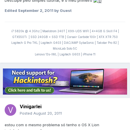
Desculpe pelo simples tutorial, é o meu primeiro
Edited
September 2, 2011
by Guest
i7 5820k @ 4.3Ghz | Maelstrom 240T | X99-UD5 WIFI | 4x4GB G.Skill F4 |
GTX550Ti | SSD 240GB + SSD 1TB | Corsair Carbide 100r | XFX XTR 750
Logitech G Pro TKL | Logitech G403 | DAC/AMP SybaSonic | Takstar Pro 82 |
MicroLab Solo 5C
Lenovo 13s-IWL | Logitech G603 | iPhone 11
Vinigarlei
Posted
August 20, 2011
estou com o mesmo problema só tenho o OS X Lion