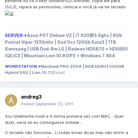
pendrive ou cd o kext VoodooPS2Controller, copia ele para
/S/L/E, repara as permissões, reinicia e você já vai ter teclado
SERVER->
Asus P6T Deluxe V2 | i7 920@3.6ghz | 6Gb
Patriot Viper 1333mhz | Ssd Ocz 120Gb Sata3 | 1TB
Samsung | USB Dvd-Rw LG | Radeon HD5870 + HD5850
(QE/CI) | Mountain Lion 10.8 DP3 + Windows 7 X64
WORKSTATION->
Macbook PRO 2009 | 8GB DDR3| 500GB
Hybrid SSD | Lion 10.7.1
[/size]
andreg3
Posted
September 22, 2011
Sou totalmente noob e é minha primeira vez com MAC... Quer
dizer, seria se eu conseguisse instalar...
O teclado não funciona... Li todas essas dicas mas não tenho a