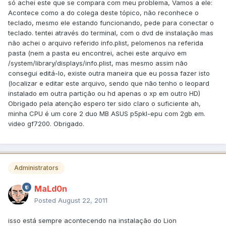
só achei este que se compara com meu problema, Vamos a ele:
Acontece como a do colega deste tópico, não reconhece o
teclado, mesmo ele estando funcionando, pede para conectar o
teclado. tentei através do terminal, com o dvd de instalação mas
não achei o arquivo referido info.plist, pelomenos na referida
pasta (nem a pasta eu encontrei, achei este arquivo em
/system/library/displays/info.plist, mas mesmo assim não
consegui editá-lo, existe outra maneira que eu possa fazer isto
(localizar e editar este arquivo, sendo que não tenho o leopard
instalado em outra partição ou hd apenas o xp em outro HD)
Obrigado pela atenção espero ter sido claro o suficiente ah,
minha CPU é um core 2 duo MB ASUS p5pkl-epu com 2gb em.
video gf7200. Obrigado.
Administrators
MaLd0n
Posted
August 22, 2011
isso está sempre acontecendo na instalação do Lion