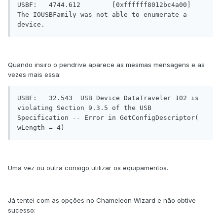
USBF:	4744.612	[0xffffff8012bc4a00] 
The IOUSBFamily was not able to enumerate a 
device.
Quando insiro o pendrive aparece as mesmas mensagens e as
vezes mais essa:
USBF:	32.543	USB Device DataTraveler 102 is 
violating Section 9.3.5 of the USB 
Specification -- Error in GetConfigDescriptor( 
wLength = 4)
Uma vez ou outra consigo utilizar os equipamentos.
Já tentei com as opções no Chameleon Wizard e não obtive
sucesso: