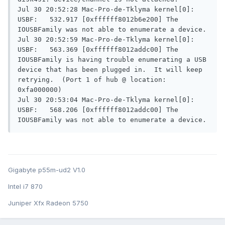
Jul 30 20:52:28 Mac-Pro-de-Tklyma kernel[0]: 
USBF:	532.917	[0xffffff8012b6e200] The 
IOUSBFamily was not able to enumerate a device.

Jul 30 20:52:59 Mac-Pro-de-Tklyma kernel[0]: 
USBF:	563.369	[0xffffff8012addc00] The 
IOUSBFamily is having trouble enumerating a USB 
device that has been plugged in.  It will keep 
retrying.  (Port 1 of hub @ location: 
0xfa000000)

Jul 30 20:53:04 Mac-Pro-de-Tklyma kernel[0]: 
USBF:	568.206	[0xffffff8012addc00] The 
IOUSBFamily was not able to enumerate a device.
Gigabyte p55m-ud2 V1.0
Intel i7 870
Juniper Xfx Radeon 5750