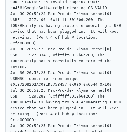
CODE SIGNING: cs_invalid_page(0x1000): 
p=456[GoogleSoftwareUp] clearing CS_VALID

Jul 30 20:52:23 Mac-Pro-de-Tklyma kernel[0]: 
USBF:	527.400	[0xffffff8012b6e200] The 
IOUSBFamily is having trouble enumerating a USB 
device that has been plugged in.  It will keep 
retrying.  (Port 4 of hub @ location: 
0xfd000000)

Jul 30 20:52:23 Mac-Pro-de-Tklyma kernel[0]: 
USBF:	527.834	[0xffffff8012b6e200] The 
IOUSBFamily has successfully enumerated the 
device.

Jul 30 20:52:23 Mac-Pro-de-Tklyma kernel[0]: 
USBMSC Identifier (non-unique): 
001372982D2AC081D5758457 0x930 0x6544 0x100

Jul 30 20:52:25 Mac-Pro-de-Tklyma kernel[0]: 
USBF:	529.282	[0xffffff8012b6e200] The 
IOUSBFamily is having trouble enumerating a USB 
device that has been plugged in.  It will keep 
retrying.  (Port 4 of hub @ location: 
0xfd000000)

Jul 30 20:52:25 Mac-Pro-de-Tklyma kernel[0]: 
disk4s1: device/channel is not attached.
