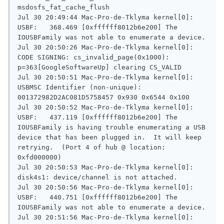
msdosfs_fat_cache_flush

Jul 30 20:49:44 Mac-Pro-de-Tklyma kernel[0]: 
USBF:	368.469	[0xffffff8012b6e200] The 
IOUSBFamily was not able to enumerate a device.

Jul 30 20:50:26 Mac-Pro-de-Tklyma kernel[0]: 
CODE SIGNING: cs_invalid_page(0x1000): 
p=363[GoogleSoftwareUp] clearing CS_VALID

Jul 30 20:50:51 Mac-Pro-de-Tklyma kernel[0]: 
USBMSC Identifier (non-unique): 
001372982D2AC081D5758457 0x930 0x6544 0x100

Jul 30 20:50:52 Mac-Pro-de-Tklyma kernel[0]: 
USBF:	437.119	[0xffffff8012b6e200] The 
IOUSBFamily is having trouble enumerating a USB 
device that has been plugged in.  It will keep 
retrying.  (Port 4 of hub @ location: 
0xfd000000)

Jul 30 20:50:53 Mac-Pro-de-Tklyma kernel[0]: 
disk4s1: device/channel is not attached.

Jul 30 20:50:56 Mac-Pro-de-Tklyma kernel[0]: 
USBF:	440.751	[0xffffff8012b6e200] The 
IOUSBFamily was not able to enumerate a device.

Jul 30 20:51:56 Mac-Pro-de-Tklyma kernel[0]: 