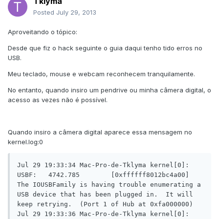
Tklyma
Posted
July 29, 2013
Aproveitando o tópico:
Desde que fiz o hack seguinte o guia daqui tenho tido erros no
USB.
Meu teclado, mouse e webcam reconhecem tranquilamente.
No entanto, quando insiro um pendrive ou minha câmera digital, o
acesso as vezes não é possível.
Quando insiro a câmera digital aparece essa mensagem no
kernel.log:0
Jul 29 19:33:34 Mac-Pro-de-Tklyma kernel[0]: 
USBF:	4742.785	[0xffffff8012bc4a00] 
The IOUSBFamily is having trouble enumerating a 
USB device that has been plugged in.  It will 
keep retrying.  (Port 1 of Hub at 0xfa000000)

Jul 29 19:33:36 Mac-Pro-de-Tklyma kernel[0]: 