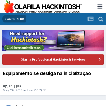
Lion (10.7) BR
Olarila Professional Hackintosh Services
Equipamento se desliga na inicialização
By
jcniggaz
May 29, 2013
in
Lion (10.7) BR