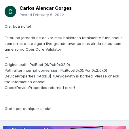
Carlos Alencar Gorges
Posted
February 5, 2022
Olá, boa noite!
Estou na jornada de deixar meu hakintosh totalmente funcional e
sem erros e até agora tive grande avanço mas ainda estou com
um erro no OpenCore Validator
```
Original path: PciRoot(0)/Pci(0x02,0)
Path after internal conversion: PciRoot(0x0)/Pci(0x2,0x0)
DeviceProperties->Add[0]->DevicePath is borked! Please check
the information above!
CheckDeviceProperties returns 1 error!
```
Grato por qualquer ajuda!