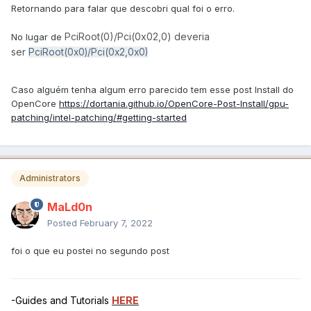
Retornando para falar que descobri qual foi o erro.
PciRoot(0)/Pci(0x02,0) deveria
No lugar de
ser
PciRoot(0x0)/Pci(0x2,0x0)
Caso alguém tenha algum erro parecido tem esse post Install do
OpenCore
https://dortania.github.io/OpenCore-Post-Install/gpu-
patching/intel-patching/#getting-started
Administrators
MaLd0n
Posted
February 7, 2022
foi o que eu postei no segundo post
-Guides and Tutorials
HERE